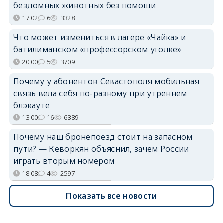
бездомных животных без помощи
17:02
6
3328
Что может измениться в лагере «Чайка» и
батилиманском «профессорском уголке»
20:00
5
3709
Почему у абонентов Севастополя мобильная
связь вела себя по-разному при утреннем
блэкауте
13:00
16
6389
Почему наш бронепоезд стоит на запасном
пути? — Кеворкян объяснил, зачем России
играть вторым номером
18:08
4
2597
Показать все новости