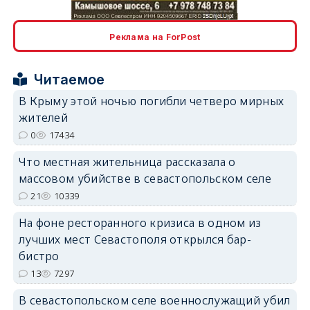
erid: 2SDnjcLUypt
Реклама на ForPost
Читаемое
В Крыму этой ночью погибли четверо мирных
erid: 2SDnjcrDNw6
жителей
0
17434
Что местная жительница рассказала о
массовом убийстве в севастопольском селе
21
10339
erid: 2SDnjdPjgYS
На фоне ресторанного кризиса в одном из
лучших мест Севастополя открылся бар-
бистро
13
7297
В севастопольском селе военнослужащий убил
erid: 2SDnjdvhGXG