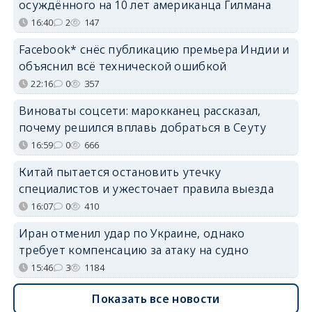
осуждённого на 10 лет американца Гилмана
16:40
2
147
Facebook* снёс публикацию премьера Индии и
объяснил всё технической ошибкой
22:16
0
357
Виноваты соцсети: марокканец рассказал,
почему решился вплавь добраться в Сеуту
16:59
0
666
Китай пытается остановить утечку
специалистов и ужесточает правила выезда
16:07
0
410
Иран отменил удар по Украине, однако
требует компенсацию за атаку на судно
15:46
3
1184
Показать все новости