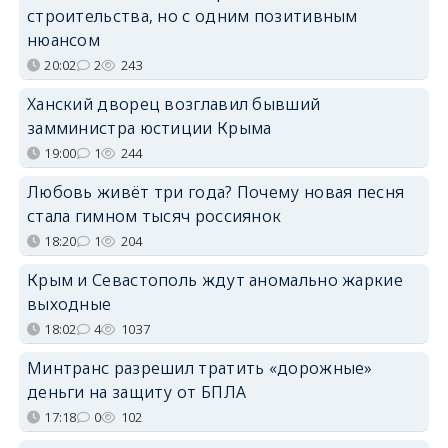
строительства, но с одним позитивным
нюансом
20:02
2
243
Ханский дворец возглавил бывший
замминистра юстиции Крыма
19:00
1
244
Любовь живёт три года? Почему новая песня
стала гимном тысяч россиянок
18:20
1
204
Крым и Севастополь ждут аномально жаркие
выходные
18:02
4
1037
Минтранс разрешил тратить «дорожные»
деньги на защиту от БПЛА
17:18
0
102