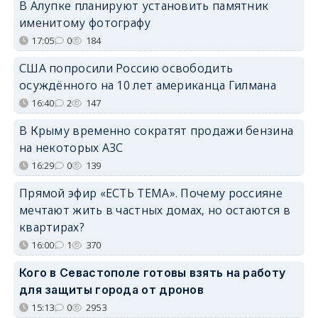
В Алупке планируют установить памятник
именитому фотографу
17:05
0
184
США попросили Россию освободить
осуждённого на 10 лет американца Гилмана
16:40
2
147
В Крыму временно сократят продажи бензина
на некоторых АЗС
16:29
0
139
Прямой эфир «ЕСТЬ ТЕМА». Почему россияне
мечтают жить в частных домах, но остаются в
квартирах?
16:00
1
370
Кого в Севастополе готовы взять на работу
для защиты города от дронов
15:13
0
2953