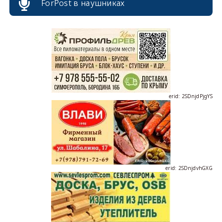
ForPost в наушниках
erid: 2SDnjcrDNw6
erid: 2SDnjdPjgYS
erid: 2SDnjdvhGXG