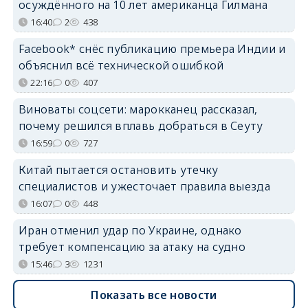
осуждённого на 10 лет американца Гилмана
16:40
2
438
Facebook* снёс публикацию премьера Индии и
объяснил всё технической ошибкой
22:16
0
407
Виноваты соцсети: марокканец рассказал,
почему решился вплавь добраться в Сеуту
16:59
0
727
Китай пытается остановить утечку
специалистов и ужесточает правила выезда
16:07
0
448
Иран отменил удар по Украине, однако
требует компенсацию за атаку на судно
15:46
3
1231
Показать все новости