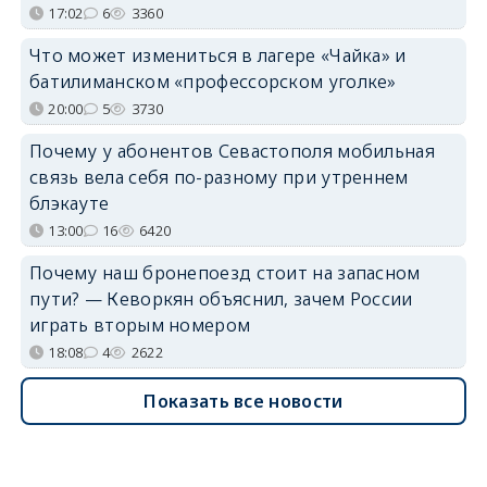
17:02
6
3360
Что может измениться в лагере «Чайка» и
батилиманском «профессорском уголке»
20:00
5
3730
Почему у абонентов Севастополя мобильная
связь вела себя по-разному при утреннем
блэкауте
13:00
16
6420
Почему наш бронепоезд стоит на запасном
пути? — Кеворкян объяснил, зачем России
играть вторым номером
18:08
4
2622
Показать все новости