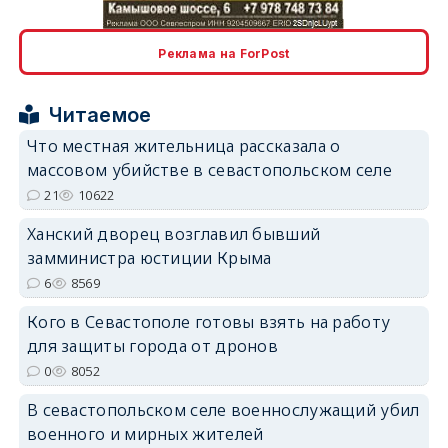
erid: 2SDnjcLUypt
Реклама на ForPost
Читаемое
Что местная жительница рассказала о
erid: 2SDnjcrDNw6
массовом убийстве в севастопольском селе
21
10622
Ханский дворец возглавил бывший
замминистра юстиции Крыма
6
8569
erid: 2SDnjdPjgYS
Кого в Севастополе готовы взять на работу
для защиты города от дронов
0
8052
В севастопольском селе военнослужащий убил
военного и мирных жителей
erid: 2SDnjdvhGXG