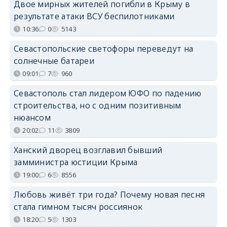
Двое мирных жителей погибли в Крыму в
результате атаки ВСУ беспилотниками
10:36
0
5143
Севастопольские светофоры переведут на
солнечные батареи
09:01
7
960
Севастополь стал лидером ЮФО по падению
строительства, но с одним позитивным
нюансом
20:02
11
3809
Ханский дворец возглавил бывший
замминистра юстиции Крыма
19:00
6
8556
Любовь живёт три года? Почему новая песня
стала гимном тысяч россиянок
18:20
5
1303