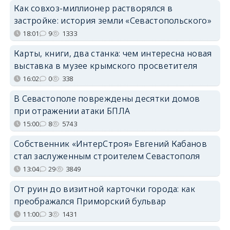
Как совхоз-миллионер растворялся в
застройке: история земли «Севастопольского»
18:01
9
1333
Карты, книги, два станка: чем интересна новая
выставка в музее крымского просветителя
16:02
0
338
В Севастополе повреждены десятки домов
при отражении атаки БПЛА
15:00
8
5743
Собственник «ИнтерСтроя» Евгений Кабанов
стал заслуженным строителем Севастополя
13:04
29
3849
От руин до визитной карточки города: как
преображался Приморский бульвар
11:00
3
1431