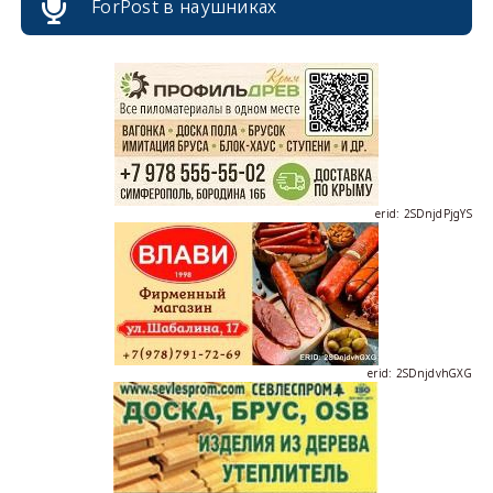
ForPost в наушниках
erid: 2SDnjcrDNw6
erid: 2SDnjdPjgYS
erid: 2SDnjdvhGXG