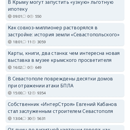
В Крыму могут запустить «узкую» льготную
ипотеку
09:01
0
550
Как совхоз-миллионер растворялся в
застройке: история земли «Севастопольского»
18:01
11
3059
Карты, книги, два станка: чем интересна новая
выставка в музее крымского просветителя
16:02
0
649
В Севастополе повреждены десятки домов
при отражении атаки БПЛА
15:00
12
9354
Собственник «ИнтерСтроя» Евгений Кабанов
стал заслуженным строителем Севастополя
13:04
30
5631
От руин до визитной карточки города: как