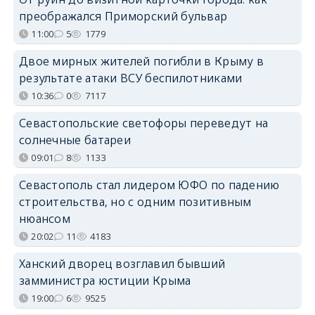
преображался Приморский бульвар
11:00
5
1779
Двое мирных жителей погибли в Крыму в
результате атаки ВСУ беспилотниками
10:36
0
7117
Севастопольские светофоры переведут на
солнечные батареи
09:01
8
1133
Севастополь стал лидером ЮФО по падению
строительства, но с одним позитивным
нюансом
20:02
11
4183
Ханский дворец возглавил бывший
замминистра юстиции Крыма
19:00
6
9525