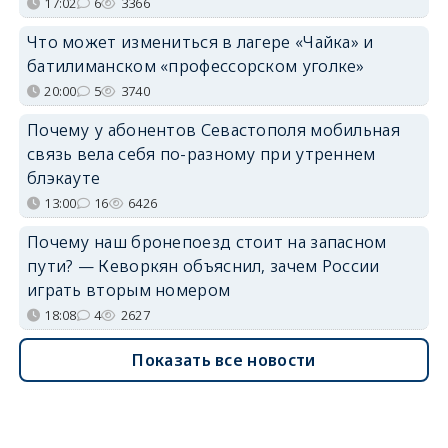
17:02
6
3366
Что может измениться в лагере «Чайка» и
батилиманском «профессорском уголке»
20:00
5
3740
Почему у абонентов Севастополя мобильная
связь вела себя по-разному при утреннем
блэкауте
13:00
16
6426
Почему наш бронепоезд стоит на запасном
пути? — Кеворкян объяснил, зачем России
играть вторым номером
18:08
4
2627
Показать все новости