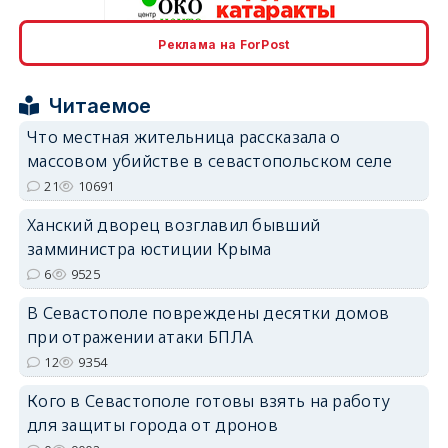
Реклама на ForPost
erid: 2SDnjcrDNw6
Читаемое
Что местная жительница рассказала о
массовом убийстве в севастопольском селе
21
10691
erid: 2SDnjdPjgYS
Ханский дворец возглавил бывший
замминистра юстиции Крыма
6
9525
В Севастополе повреждены десятки домов
при отражении атаки БПЛА
erid: 2SDnjdvhGXG
12
9354
Кого в Севастополе готовы взять на работу
для защиты города от дронов