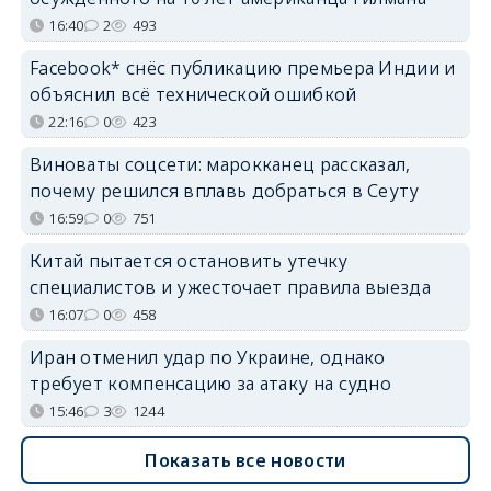
16:40
2
493
Facebook* снёс публикацию премьера Индии и
объяснил всё технической ошибкой
22:16
0
423
Виноваты соцсети: марокканец рассказал,
почему решился вплавь добраться в Сеуту
16:59
0
751
Китай пытается остановить утечку
специалистов и ужесточает правила выезда
16:07
0
458
Иран отменил удар по Украине, однако
требует компенсацию за атаку на судно
15:46
3
1244
Показать все новости