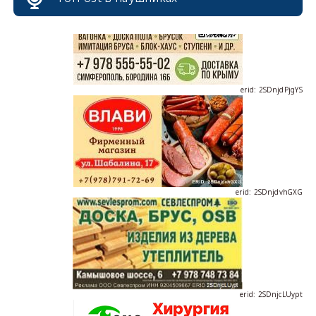
erid: 2SDnjdPjgYS
erid: 2SDnjdvhGXG
erid: 2SDnjcLUypt