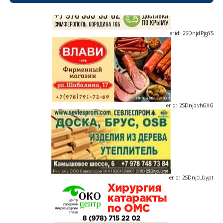
erid: 2SDnjdPjgYS
erid: 2SDnjdvhGXG
erid: 2SDnjcLUypt