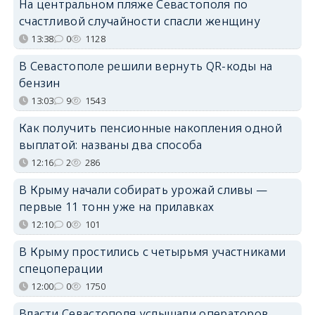
На центральном пляже Севастополя по
счастливой случайности спасли женщину
13:38
0
1128
В Севастополе решили вернуть QR-коды на
бензин
13:03
9
1543
Как получить пенсионные накопления одной
выплатой: названы два способа
12:16
2
286
В Крыму начали собирать урожай сливы —
первые 11 тонн уже на прилавках
12:10
0
101
В Крыму простились с четырьмя участниками
спецоперации
12:00
0
1750
Власти Севастополя услышали операторов