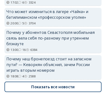
17:02
6
3324
Что может измениться в лагере «Чайка» и
батилиманском «профессорском уголке»
20:00
5
3704
Почему у абонентов Севастополя мобильная
связь вела себя по-разному при утреннем
блэкауте
13:00
16
6384
Почему наш бронепоезд стоит на запасном
пути? — Кеворкян объяснил, зачем России
играть вторым номером
18:08
4
2588
Показать все новости