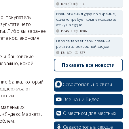
16:07
0
336
Иран отменил удар по Украине,
о: покупатель
однако требует компенсацию за
зультате чего
атаку на судно
ты. Либо вы заранее
15:46
3
1006
уете код, экономя
Европа теряет свои главные
реки из-за рекордной засухи
13:16
1
627
ые и банковские
неважно, какой
Показать все новости
ние банка, который
Севастополь на связи
 поддерживают
России.
Все наши Видео
т маленьких
О местном для местных
, «Яндекс.Маркет»,
роблем.
Севастополь в сердце