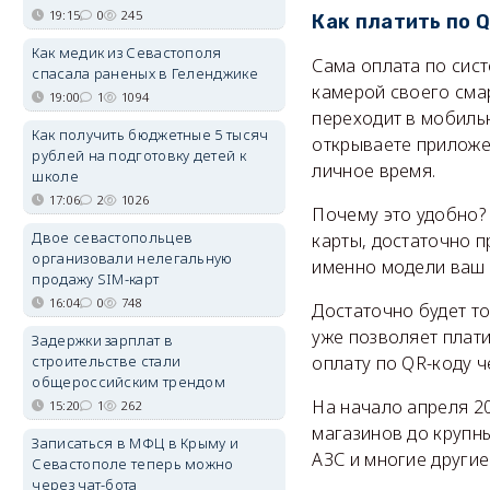
19:15
0
245
Как платить по 
Как медик из Севастополя
Сама оплата по сис
спасала раненых в Геленджике
камерой своего сма
19:00
1
1094
переходит в мобиль
Как получить бюджетные 5 тысяч
открываете приложен
рублей на подготовку детей к
личное время.
школе
17:06
2
1026
Почему это удобно? 
Двое севастопольцев
карты, достаточно п
организовали нелегальную
именно модели ваш 
продажу SIM-карт
16:04
0
748
Достаточно будет то
уже позволяет плат
Задержки зарплат в
строительстве стали
оплату по QR-коду ч
общероссийским трендом
На начало апреля 20
15:20
1
262
магазинов до крупны
Записаться в МФЦ в Крыму и
АЗС и многие други
Севастополе теперь можно
через чат-бота