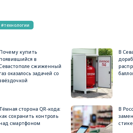
технологии
Почему купить
В Сев
появившийся в
дораб
Севастополе сжиженный
расп
газ оказалось задачей со
балло
звёздочкой
Тёмная сторона QR-кода:
В Рос
как сохранить контроль
замен
над смартфоном
стик