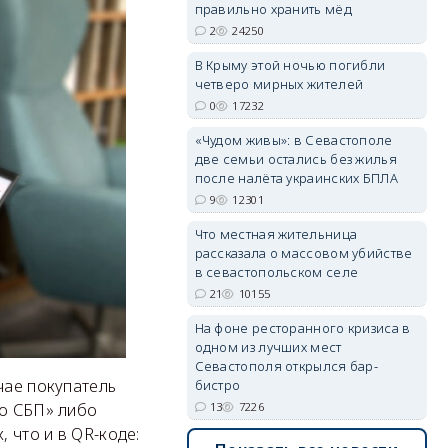
правильно хранить мёд
2
24250
В Крыму этой ночью погибли
четверо мирных жителей
erid: 2SDnjdvhGXG
0
17232
«Чудом живы»: в Севастополе
две семьи остались без жилья
после налёта украинских БПЛА
9
12301
Что местная жительница
рассказала о массовом убийстве
в севастопольском селе
21
10155
На фоне ресторанного кризиса в
одном из лучших мест
Севастополя открылся бар-
чае покупатель
бистро
по СБП» либо
13
7226
 что и в QR-коде: