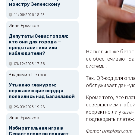
монстру Зеленскому
11/06/2026 18:23
Иван Ермаков
Депутаты Севастополя:
кто они для города —
представители или
Насколько же безоп
наблюдатели?
ее обеспечивают Ба
03/12/2025 17:36
системы.
Владимир Петров
Так, QR-код для опл
обслуживает данную 
Утыкано гламуром:
нержавеющие сердца
появились над Балаклавой
Кроме того, все пл
совершением любой 
29/09/2025 19:28
корректно ли указан
Иван Ермаков
подтвердить платеж.
Избирательная игра в
Фото: unsplash.com
Севастополе выполняет