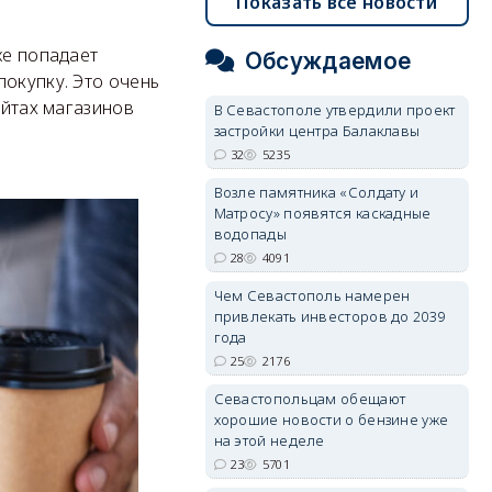
Показать все новости
же попадает
Обсуждаемое
покупку. Это очень
айтах магазинов
В Севастополе утвердили проект
застройки центра Балаклавы
32
5235
Возле памятника «Солдату и
Матросу» появятся каскадные
водопады
28
4091
Чем Севастополь намерен
привлекать инвесторов до 2039
года
25
2176
Севастопольцам обещают
хорошие новости о бензине уже
на этой неделе
23
5701