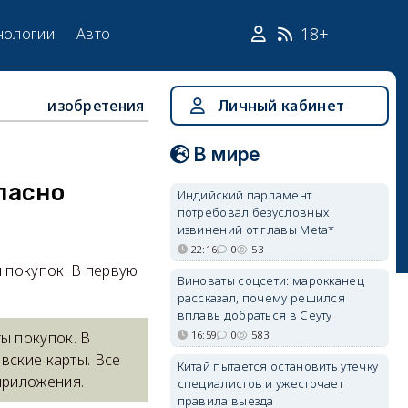
18+
нологии
Авто
изобретения
Личный кабинет
В мире
пасно
Индийский парламент
потребовал безусловных
извинений от главы Meta*
22:16
0
53
 покупок. В первую
Виноваты соцсети: марокканец
рассказал, почему решился
вплавь добраться в Сеуту
16:59
0
583
ы покупок. В
вские карты. Все
Китай пытается остановить утечку
приложения.
специалистов и ужесточает
правила выезда