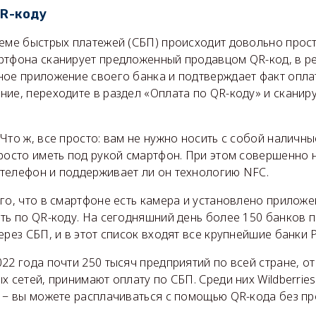
QR-коду
теме быстрых платежей (СБП) происходит довольно прост
ртфона сканирует предложенный продавцом QR-код, в ре
ное приложение своего банка и подтверждает факт опла
ие, переходите в раздел «Оплата по QR-коду» и сканир
Что ж, все просто: вам не нужно носить с собой наличн
росто иметь под рукой смартфон. При этом совершенно 
телефон и поддерживает ли он технологию NFC.
го, что в смартфоне есть камера и установлено приложе
ить по QR-коду. На сегодняшний день более 150 банков
ерез СБП, и в этот список входят все крупнейшие банки 
22 года почти 250 тысяч предприятий по всей стране, о
х сетей, принимают оплату по СБП. Среди них Wildberries
е − вы можете расплачиваться с помощью QR-кода без п