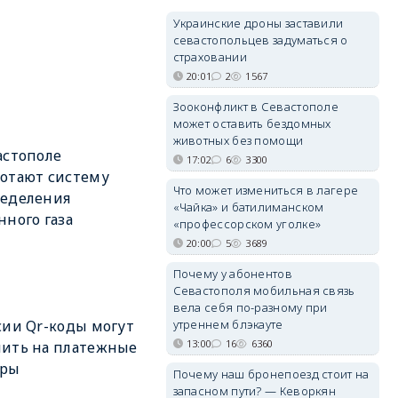
Украинские дроны заставили
севастопольцев задуматься о
страховании
20:01
2
1567
Зооконфликт в Севастополе
может оставить бездомных
животных без помощи
астополе
17:02
6
3300
отают систему
Что может измениться в лагере
ределения
«Чайка» и батилиманском
нного газа
«профессорском уголке»
20:00
5
3689
Почему у абонентов
Севастополя мобильная связь
вела себя по-разному при
утреннем блэкауте
сии Qr-коды могут
13:00
16
6360
ить на платежные
еры
Почему наш бронепоезд стоит на
запасном пути? — Кеворкян