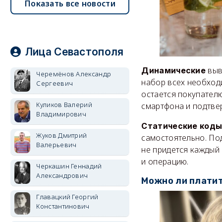
Показать все новости
Лица Севастополя
выв
Динамические
Черемёнов Александр
набор всех необходи
Сергеевич
остается покупателю
Куликов Валерий
смартфона и подтвер
Владимирович
Статические код
Жуков Дмитрий
самостоятельно. Под
Валерьевич
не придется каждый 
и операцию.
Черкашин Геннадий
Александрович
Можно ли платит
Главацкий Георгий
Константинович