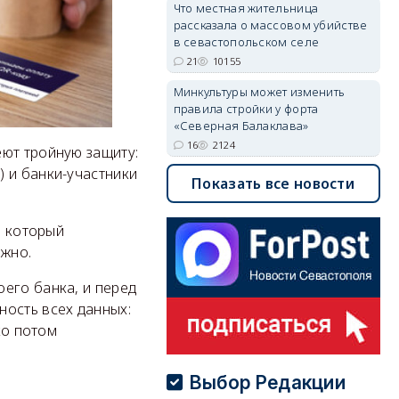
Что местная жительница
рассказала о массовом убийстве
в севастопольском селе
21
10155
Минкультуры может изменить
правила стройки у форта
«Северная Балаклава»
16
2124
еют тройную защиту:
 и банки-участники
Показать все новости
, который
ожно.
его банка, и перед
ность всех данных:
ко потом
Выбор Редакции