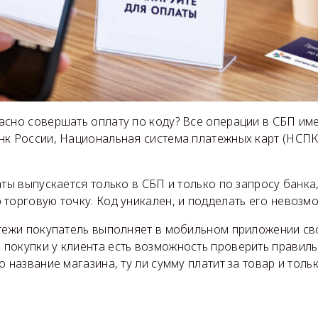
асно совершать оплату по коду? Все операции в СБП им
нк России, Национальная система платежных карт (НСПК)
аты выпускается только в СБП и только по запросу банка
торговую точку. Код уникален, и подделать его невозм
атежи покупатель выполняет в мобильном приложении сво
покупки у клиента есть возможность проверить правиль
о название магазина, ту ли сумму платит за товар и толь