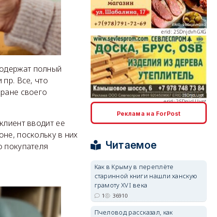
erid: 2SDnjcLUypt
содержат полный
пр. Все, что
кране своего
Реклама на ForPost
 клиент вводит ее
erid: 2SDnjcrDNw6
не, поскольку в них
Читаемое
о покупателя
Как в Крыму в переплёте
старинной книги нашли ханскую
грамоту XVI века
erid: 2SDnjdPjgYS
1
36910
Пчеловод рассказал, как