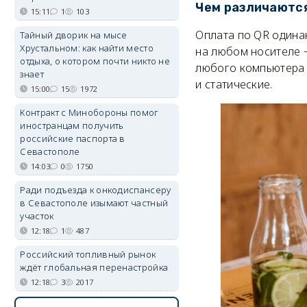
Чем различаютс
15:11
1
103
Оплата по QR одинак
Тайный дворик на мысе
Хрустальном: как найти место
на любом носителе −
отдыха, о котором почти никто не
любого компьютера и
знает
и статические.
15:00
15
1972
Контракт с Минобороны помог
иностранцам получить
российские паспорта в
Севастополе
14:03
0
1750
Ради подъезда к онкодиспансеру
в Севастополе изымают частный
участок
12:18
1
487
Российский топливный рынок
ждёт глобальная перенастройка
12:18
3
2017