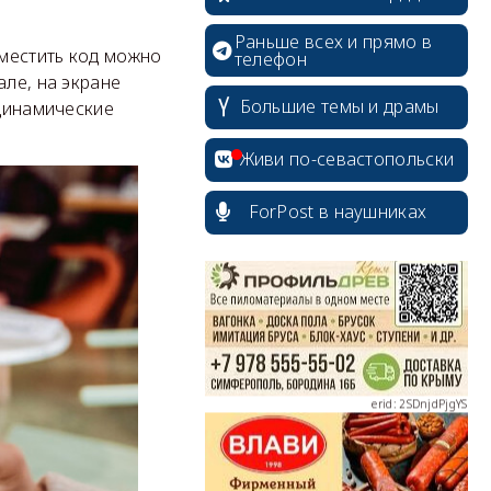
Раньше всех и прямо в
зместить код можно
телефон
але, на экране
Большие темы и драмы
 динамические
erid: 2SDnjcrDNw6
Живи по-севастопольски
ForPost в наушниках
erid: 2SDnjdPjgYS
erid: 2SDnjdvhGXG