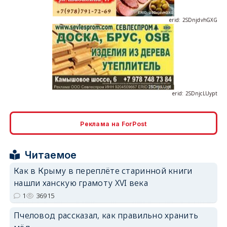
erid: 2SDnjcLUypt
Реклама на ForPost
erid: 2SDnjcrDNw6
Читаемое
Как в Крыму в переплёте старинной книги
нашли ханскую грамоту XVI века
1
36915
erid: 2SDnjdPjgYS
Пчеловод рассказал, как правильно хранить