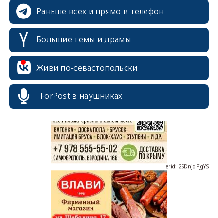
Раньше всех и прямо в телефон
Большие темы и драмы
Живи по-севастопольски
erid: 2SDnjcrDNw6
ForPost в наушниках
erid: 2SDnjdPjgYS
erid: 2SDnjdvhGXG