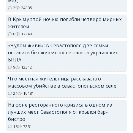
мёд
2
24335
В Крыму этой ночью погибли четверо мирных
жителей
erid: 2SDnjdvhGXG
0
17240
«Чудом живы»: в Севастополе две семьи
остались без жилья после налёта украинских
БПЛА
9
12312
Что местная жительница рассказала о
массовом убийстве в севастопольском селе
21
10181
На фоне ресторанного кризиса в одном из
лучших мест Севастополя открылся бар-
бистро
13
7231