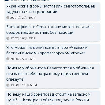
Украинские дроны заставили севастопольцев
задуматься о страховании
20:01
2
1997
Зооконфликт в Севастополе может оставить
бездомных животных без помощи
17:02
6
3302
Что может измениться в лагере «Чайка» и
батилиманском «профессорском уголке»
20:00
5
3692
Почему у абонентов Севастополя мобильная
связь вела себя по-разному при утреннем
блэкауте
13:00
16
6364
Почему наш бронепоезд стоит на запасном
пути? — Кеворкян объяснил, зачем России