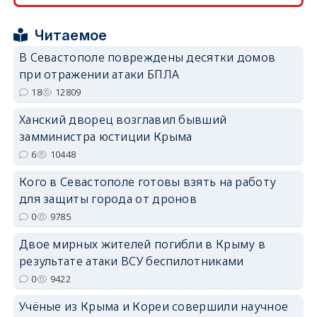
erid: 2SDnjcrDNw6
Читаемое
В Севастополе повреждены десятки домов
при отражении атаки БПЛА
18
12809
erid: 2SDnjdPjgYS
Ханский дворец возглавил бывший
замминистра юстиции Крыма
6
10448
Кого в Севастополе готовы взять на работу
для защиты города от дронов
erid: 2SDnjdvhGXG
0
9785
Двое мирных жителей погибли в Крыму в
результате атаки ВСУ беспилотниками
0
9422
Учёные из Крыма и Кореи совершили научное