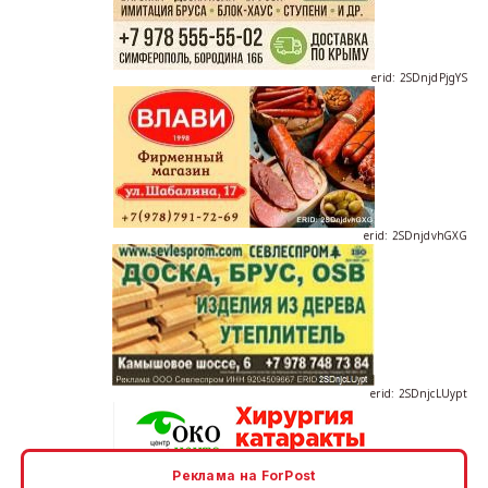
erid: 2SDnjdPjgYS
erid: 2SDnjdvhGXG
erid: 2SDnjcLUypt
Реклама на ForPost