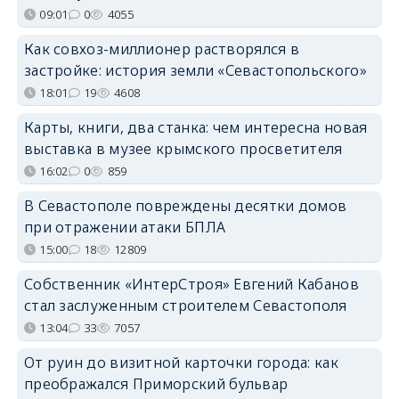
09:01
0
4055
Как совхоз-миллионер растворялся в
застройке: история земли «Севастопольского»
18:01
19
4608
Карты, книги, два станка: чем интересна новая
выставка в музее крымского просветителя
16:02
0
859
В Севастополе повреждены десятки домов
при отражении атаки БПЛА
15:00
18
12809
Собственник «ИнтерСтроя» Евгений Кабанов
стал заслуженным строителем Севастополя
13:04
33
7057
От руин до визитной карточки города: как
преображался Приморский бульвар