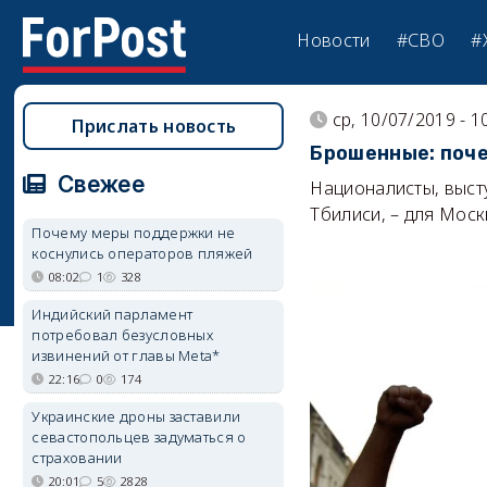
Новости
#СВО
#
ср, 10/07/2019 - 1
Прислать новость
Брошенные: почем
Свежее
Националисты, выст
Тбилиси, – для Моск
Почему меры поддержки не
коснулись операторов пляжей
08:02
1
328
Индийский парламент
потребовал безусловных
извинений от главы Meta*
22:16
0
174
Украинские дроны заставили
севастопольцев задуматься о
страховании
20:01
5
2828