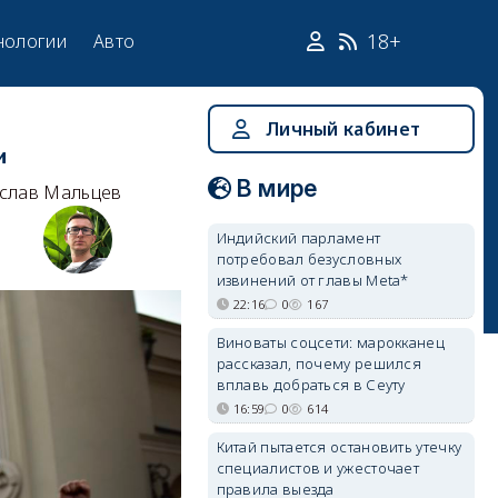
18+
нологии
Авто
Личный кабинет
и
В мире
слав Мальцев
Индийский парламент
потребовал безусловных
извинений от главы Meta*
22:16
0
167
Виноваты соцсети: марокканец
рассказал, почему решился
вплавь добраться в Сеуту
16:59
0
614
Китай пытается остановить утечку
специалистов и ужесточает
правила выезда