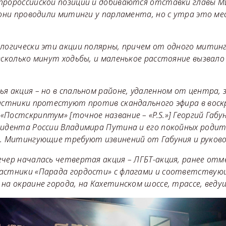
пророссийской позиции и добиваются отставки главы МВ
 они проводили митинги у парламента, но с утра это ме
логически эти акции полярны, причем от одного митинг
есколько минут ходьбы, и маленькое расстояние вызвал
я акция – но в спальном районе, удаленном от центра, 
астники протестуют против скандального эфира в воскр
Постскриптум» [точное название – «P.S.»] Георгий Габун
зидента России Владимира Путина и его покойных родит
у. Митингующие требуют извинений от Габуния и руково
ечер началась четвертая акция – ЛГБТ-акция, ранее отм
астники «Парада гордости» с флагами и соответствую
на окраине города, на Кахетинском шоссе, трассе, веду