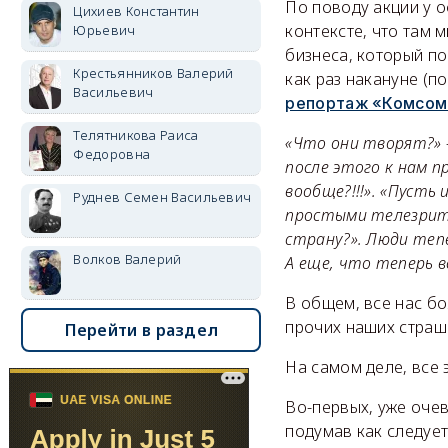
По поводу акции у 
Цихиев Константин
контексте, что там 
Юрьевич
бизнеса, который п
Крестьянников Валерий
как раз накануне (п
Васильевич
репортаж «Комсом
Телятникова Раиса
«Что они творят?» –
Федоровна
после этого к нам 
вообще?!!!». «Пусть
Руднев Семен Васильевич
простыми телезрите
страну?». Люди теп
Волков Валерий
А еще, что теперь в
В общем, все нас бо
прочих наших страш
Перейти в раздел
На самом деле, все 
Во-первых, уже очев
подумав как следует