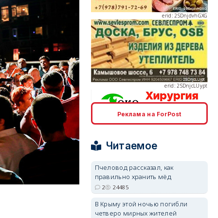
erid: 2SDnjcLUypt
Реклама на ForPost
erid: 2SDnjcrDNw6
Читаемое
Пчеловод рассказал, как
правильно хранить мёд
erid: 2SDnjdPjgYS
2
24485
В Крыму этой ночью погибли
четверо мирных жителей