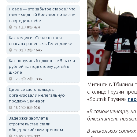
Новое — это забытое старое? Что
такое модный биохакинг и как не
навредить себе
19:15
0
424
Как медик из Севастополя
спасала раненых в Геленджике
19:00
2
1645
Как получить бюджетные 5 тысяч
рублей на подготовку детей к
школе
17:06
2
1336
Митинги в Тбилиси п
Двое севастопольцев
столице Грузии про
организовали нелегальную
«Sputnik Грузия»
пер
продажу SIM-карт
16:04
0
926
«В самом центре, н
Задержки зарплат в
блюстители нравст
строительстве стали
общероссийским трендом
В нескольких сотня
15:20
1
337