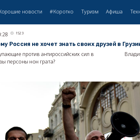
Хорошие новости
#Коротко
Туризм
Афиша
Тех
1523
0:28
у Россия не хочет знать своих друзей в Грузи
упающие против антироссийских сил в
Влади
вы персоны нон грата?