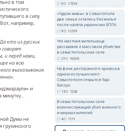
льно в том
0
17256
ристического
«Чудом живы»: в Севастополе
тупившего в силу
две семьи остались без жилья
 Вот, например,
erid: 2SDnjdvhGXG
после налёта украинских БПЛА
9
12319
Что местная жительница
Да кто из русских
рассказала о массовом убийстве
о говорят
в севастопольском селе
, и перед нами,
21
10204
ире на всю
На фоне ресторанного кризиса в
кого высказывания.
одном из лучших мест
енно».
Севастополя открылся бар-
бистро
индзмараули» и
13
7238
а минутку…
В севастопольском селе
военнослужащий убил военного
и мирных жителей
нной Думы не
4
7171
я грузинского