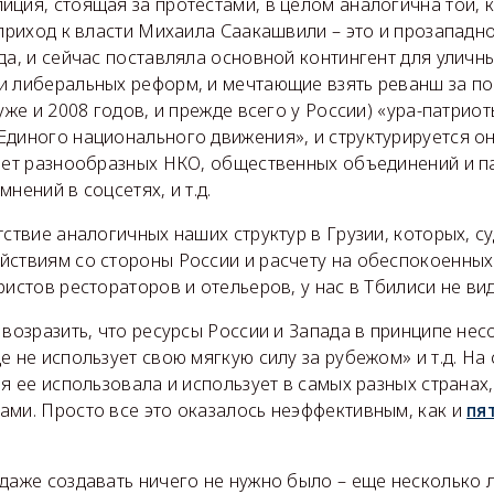
иция, стоящая за протестами, в целом аналогична той,
 приход к власти Михаила Саакашвили – это и прозападн
да, и сейчас поставляла основной контингент для уличны
и либеральных реформ, и мечтающие взять реванш за п
уже и 2008 годов, и прежде всего у России) «ура-патриот
Единого национального движения», и структурируется о
чет разнообразных НКО, общественных объединений и па
нений в соцсетях, и т.д.
тствие аналогичных наших структур в Грузии, которых, су
йствиям со стороны России и расчету на обеспокоенных
ристов рестораторов и отельеров, у нас в Тбилиси не вид
 возразить, что ресурсы России и Запада в принципе не
е не использует свою мягкую силу за рубежом» и т.д. На
ия ее использовала и использует в самых разных странах
ами. Просто все это оказалось неэффективным, как и
пя
даже создавать ничего не нужно было – еще несколько л