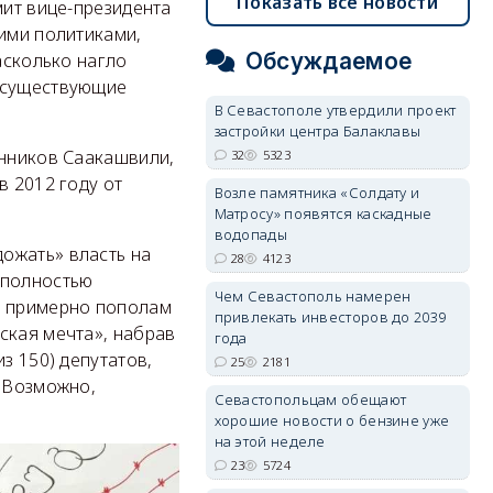
Показать все новости
мит вице-президента
кими политиками,
Обсуждаемое
асколько нагло
а существующие
В Севастополе утвердили проект
застройки центра Балаклавы
онников Саакашвили,
32
5323
в 2012 году от
Возле памятника «Солдату и
Матросу» появятся каскадные
водопады
ожать» власть на
28
4123
 полностью
Чем Севастополь намерен
я примерно пополам
привлекать инвесторов до 2039
ская мечта», набрав
года
з 150) депутатов,
25
2181
. Возможно,
Севастопольцам обещают
хорошие новости о бензине уже
на этой неделе
23
5724