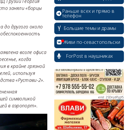
Д Грузии Георгия
сто заняли «борцы
Раньше всех и прямо в
телефон
а до другого около
Большие темы и драмы
erid: 2SDnjcrDNw6
о обеспокоенность
Живи по-севастопольски
заявлена возле офиса
ForPost в наушниках
есенье, когда
ия в крайне грязной
елей, используя
erid: 2SDnjdPjgYS
дства «Рустави-2».
ененная
щей символикой
щей в аэропорт».
erid: 2SDnjdvhGXG