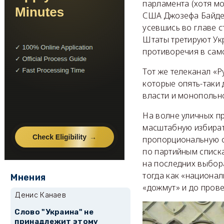
парламента (хотя мо
США Джозефа Байдена
усевшись во главе с
Штаты третируют Ук
противоречия в сам
Тот же телеканал «Р
которые опять-таки 
власти и монопольно
На волне уличных п
масштабную избират
пропорциональную с
по партийным списка
на последних выбора
тогда как «национал
Мнения
«дожмут» и до пров
Денис Канаев
Слово "Украина" не
принадлежит этому