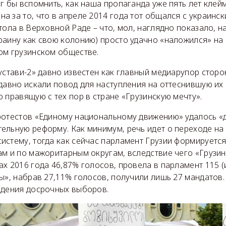
г бы вспомнить, как наша пропаганда уже пять лет клей
 за то, что в апреле 2014 года тот общался с украинс
тола в Верховной Раде – что, мол, наглядно показало, н
раину как свою колонию) просто удачно «наложился» н
ом грузинском обществе.
устави-2» давно известен как главный медиарупор стор
давно искали повод для наступления на оттеснившую их 
 правящую с тех пор в стране «Грузинскую мечту».
ротестов «Единому национальному движению» удалось «д
ельную реформу. Как минимум, речь идет о переходе на
истему, тогда как сейчас парламент Грузии формируетс
м и по мажоритарным округам, вследствие чего «Грузин
х 2016 года 46,87% голосов, провела в парламент 115 (и
ы», набрав 27,11% голосов, получили лишь 27 мандатов
едения досрочных выборов.