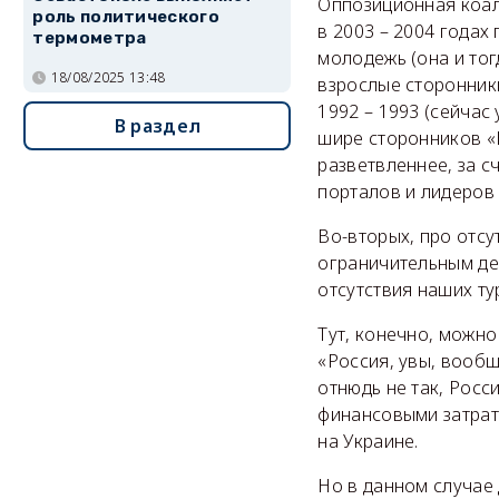
Оппозиционная коал
роль политического
в 2003 – 2004 годах
термометра
молодежь (она и тог
18/08/2025 13:48
взрослые сторонник
1992 – 1993 (сейчас 
В раздел
шире сторонников «
разветвленнее, за с
порталов и лидеров м
Во-вторых, про отсу
ограничительным де
отсутствия наших ту
Тут, конечно, можно
«Россия, увы, вообщ
отнюдь не так, Росс
финансовыми затрат
на Украине.
Но в данном случае 