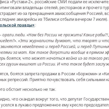
офиса «Рустави-2», российские СМИ подали ее исключите
митинговали владельцы отелей, ресторанов и прочего ту
острадает из-за прекращения авиасообщения Россией, вс
оследние авиарейсы из Тбилиси отбыли вечером 7 июля).
:
ольской правды»
 орали люди. «Нам без России не прожить! Какие рабы?! 
приедет?». «Эти журналисты думают, что творят и чт
 извиняются немедленно и перед Россией, и перед Путиным
лями за мат. Как такое допустили вообще в прямом эф
ерь боятся, что может начаться война из-за такого рез
сех грузин вышлют из России. И что такое будет заслуж
ятся, боятся запрета продажи в России «Боржоми» и «К
ных репрессий. Приятно почувствовать себя сильными н
это обстоит несколько не так.
идно, что скандал вокруг того, что депутат Государстве
 уселся в лукаво предложенное ему кресло председател