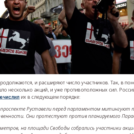
родолжаются, и расширяют число участников. Так, в пон
шло несколько акций, и уже противоположных сил. Росс
их в следующем порядке:
ечислил
а проспекте Руставели перед парламентом митингуют 
венности. Они протестуют против планируемого Пара
х метров, на площади Свободы собрались участники акци