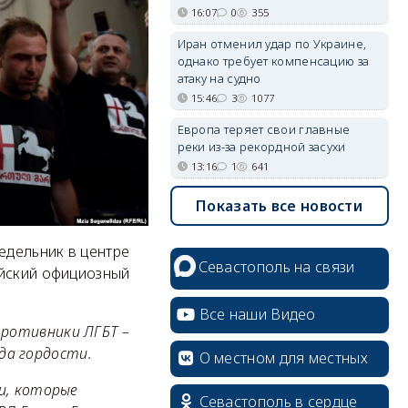
16:07
0
355
Иран отменил удар по Украине,
однако требует компенсацию за
атаку на судно
15:46
3
1077
Европа теряет свои главные
реки из-за рекордной засухи
13:16
1
641
Показать все новости
едельник в центре
Севастополь на связи
ийский официозный
Все наши Видео
противники ЛГБТ –
да гордости.
О местном для местных
и, которые
Севастополь в сердце