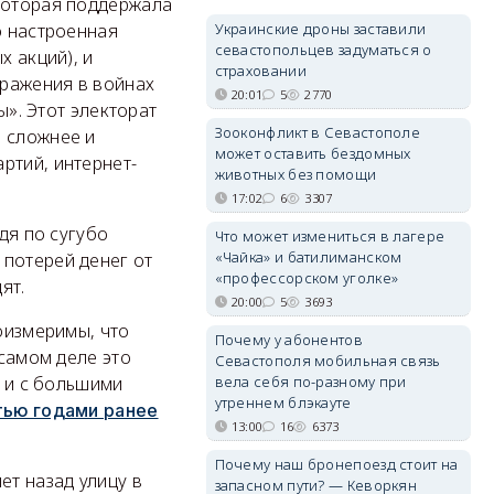
 которая поддержала
о настроенная
Украинские дроны заставили
севастопольцев задуматься о
х акций), и
страховании
оражения в войнах
20:01
5
2770
ы». Этот электорат
Зооконфликт в Севастополе
н сложнее и
может оставить бездомных
ртий, интернет-
животных без помощи
17:02
6
3307
дя по сугубо
Что может измениться в лагере
«Чайка» и батилиманском
 потерей денег от
«профессорском уголке»
ят.
20:00
5
3693
соизмеримы, что
Почему у абонентов
 самом деле это
Севастополя мобильная связь
, и с большими
вела себя по-разному при
утреннем блэкауте
тью годами ранее
13:00
16
6373
Почему наш бронепоезд стоит на
ет назад улицу в
запасном пути? — Кеворкян