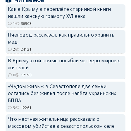
Как в Крыму в переплёте старинной книги
нашли ханскую грамоту XVI века
1
36903
Пчеловод рассказал, как правильно хранить
мёд
erid: 2SDnjdPjgYS
2
24121
В Крыму этой ночью погибли четверо мирных
жителей
0
17193
erid: 2SDnjdvhGXG
«Чудом живы»: в Севастополе две семьи
остались без жилья после налёта украинских
БПЛА
9
12261
Что местная жительница рассказала о
массовом убийстве в севастопольском селе