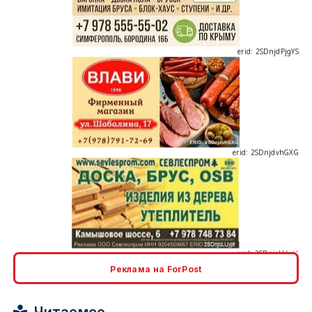
erid: 2SDnjdPjgYS
erid: 2SDnjdvhGXG
erid: 2SDnjcLUypt
Реклама на ForPost
Читаемое
erid: 2SDnjcrDNw6