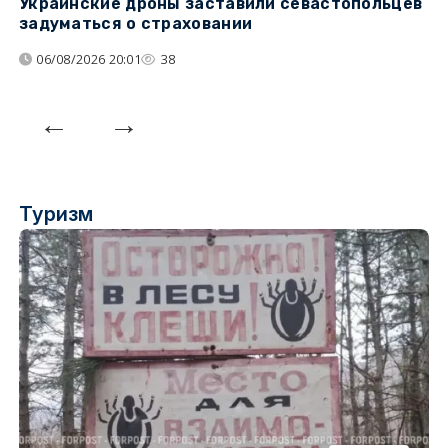
Украинские дроны заставили севастопольцев
Т
задуматься о страховании
н
н
06/08/2026 20:01
38
Туризм