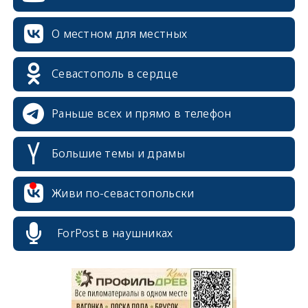
О местном для местных
Севастополь в сердце
Раньше всех и прямо в телефон
Большие темы и драмы
Живи по-севастопольски
erid: 2SDnjcrDNw6
ForPost в наушниках