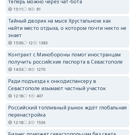
теперь можно через чат-бота
15:11
0
81
Тайный дворик на мысе Хрустальном: как
найти место отдыха, о котором почти никто не
знает
15:00
12
1383
Контракт с Минобороны помог иностранцам
получить российские паспорта в Севастополе
14:03
0
1270
Ради подъезда к онкодиспансеру в
Севастополе изымают частный участок
12:18
1
407
Российский топливный рынок ждёт глобальная
перенастройка
12:18
2
1536
Бизнес поможет севастопольцам без света