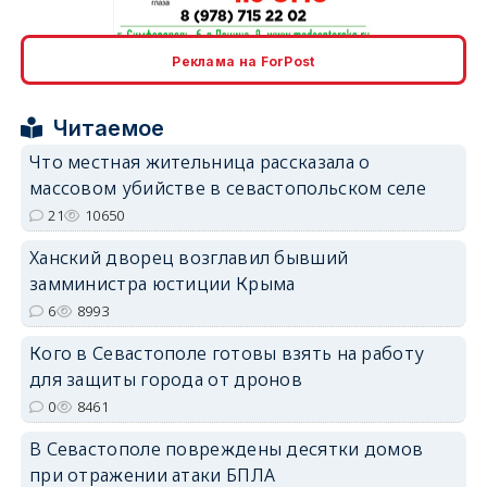
erid: 2SDnjcrDNw6
Реклама на ForPost
Читаемое
Что местная жительница рассказала о
массовом убийстве в севастопольском селе
erid: 2SDnjdPjgYS
21
10650
Ханский дворец возглавил бывший
замминистра юстиции Крыма
6
8993
Кого в Севастополе готовы взять на работу
erid: 2SDnjdvhGXG
для защиты города от дронов
0
8461
В Севастополе повреждены десятки домов
при отражении атаки БПЛА