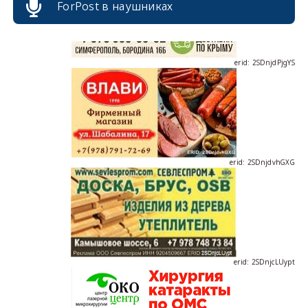
ForPost в наушниках
erid: 2SDnjdPjgYS
erid: 2SDnjdvhGXG
erid: 2SDnjcLUypt