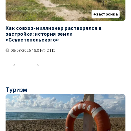
застройка
Как совхоз-миллионер растворялся в
К
застройке: история земли
н
«Севастопольского»
п
08/08/2026 18:01
2115
Туризм