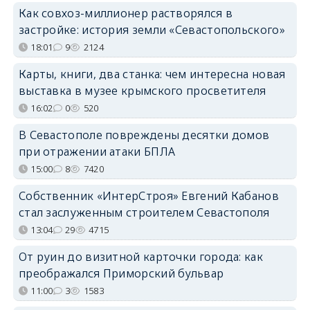
Как совхоз-миллионер растворялся в
застройке: история земли «Севастопольского»
18:01
9
2124
Карты, книги, два станка: чем интересна новая
выставка в музее крымского просветителя
16:02
0
520
В Севастополе повреждены десятки домов
при отражении атаки БПЛА
15:00
8
7420
Собственник «ИнтерСтроя» Евгений Кабанов
стал заслуженным строителем Севастополя
13:04
29
4715
От руин до визитной карточки города: как
преображался Приморский бульвар
11:00
3
1583