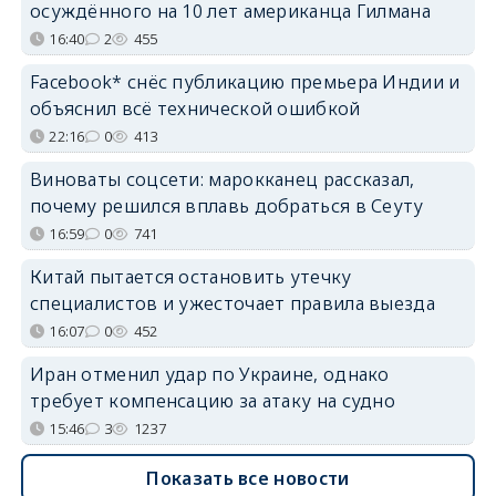
осуждённого на 10 лет американца Гилмана
16:40
2
455
Facebook* снёс публикацию премьера Индии и
объяснил всё технической ошибкой
22:16
0
413
Виноваты соцсети: марокканец рассказал,
почему решился вплавь добраться в Сеуту
16:59
0
741
Китай пытается остановить утечку
специалистов и ужесточает правила выезда
16:07
0
452
Иран отменил удар по Украине, однако
требует компенсацию за атаку на судно
15:46
3
1237
Показать все новости