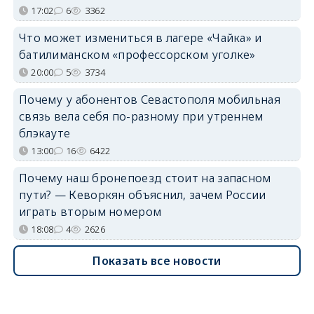
17:02
6
3362
Что может измениться в лагере «Чайка» и
батилиманском «профессорском уголке»
20:00
5
3734
Почему у абонентов Севастополя мобильная
связь вела себя по-разному при утреннем
блэкауте
13:00
16
6422
Почему наш бронепоезд стоит на запасном
пути? — Кеворкян объяснил, зачем России
играть вторым номером
18:08
4
2626
Показать все новости