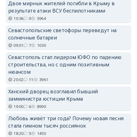
Двое мирных жителей погибли в Крыму в
результате атаки ВСУ беспилотниками
10:36
0
5964
Севастопольские светофоры переведут на
солнечные батареи
09:01
7
1030
Севастополь стал лидером ЮФО по падению
строительства, но с одним позитивным
нюансом
20:02
11
3961
Ханский дворец возглавил бывший
замминистра юстиции Крыма
19:00
6
8990
Любовь живёт три года? Почему новая песня
стала гимном тысяч россиянок
18:20
5
1450