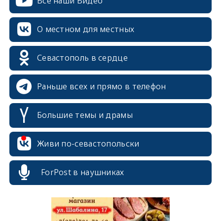
Все наши Видео
О местном для местных
Севастополь в сердце
erid: 2SDnjcrDNw6
Раньше всех и прямо в телефон
Большие темы и драмы
erid: 2SDnjdPjgYS
Живи по-севастопольски
ForPost в наушниках
erid: 2SDnjdvhGXG