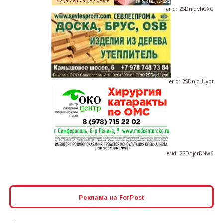
erid: 2SDnjcLUypt
erid: 2SDnjcrDNw6
Реклама на ForPost
erid: 2SDnjdPjgYS