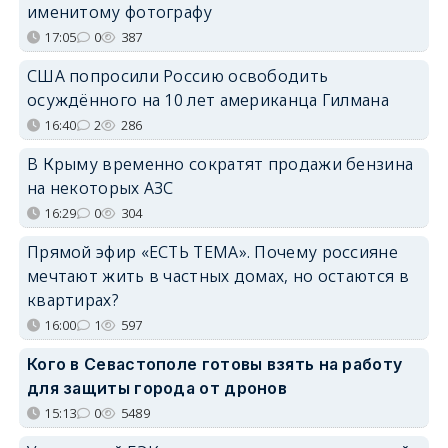
именитому фотографу
17:05
0
387
США попросили Россию освободить
осуждённого на 10 лет американца Гилмана
16:40
2
286
В Крыму временно сократят продажи бензина
на некоторых АЗС
16:29
0
304
Прямой эфир «ЕСТЬ ТЕМА». Почему россияне
мечтают жить в частных домах, но остаются в
квартирах?
16:00
1
597
Кого в Севастополе готовы взять на работу
для защиты города от дронов
15:13
0
5489