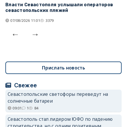
Власти Севастополя услышали операторов
П
севастопольских пляжей
о
07/08/2026 11:01
3379
Прислать новость
Свежее
Севастопольские светофоры переведут на
солнечные батареи
09:01
1
84
Севастополь стал лидером ЮФО по падению
строительства, но с одним позитивным