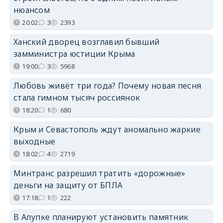
нюансом
20:02
3
2393
Ханский дворец возглавил бывший
замминистра юстиции Крыма
19:00
3
5968
Любовь живёт три года? Почему новая песня
стала гимном тысяч россиянок
18:20
1
680
Крым и Севастополь ждут аномально жаркие
выходные
18:02
4
2719
Минтранс разрешил тратить «дорожные»
деньги на защиту от БПЛА
17:18
1
222
В Алупке планируют установить памятник