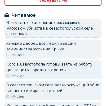
Реклама на ForPost
erid: 2SDnjcrDNw6
Читаемое
Что местная жительница рассказала о
массовом убийстве в севастопольском селе
21
10609
Ханский дворец возглавил бывший
erid: 2SDnjdPjgYS
замминистра юстиции Крыма
6
8457
Кого в Севастополе готовы взять на работу
для защиты города от дронов
0
7927
erid: 2SDnjdvhGXG
В севастопольском селе военнослужащий убил
военного и мирных жителей
4
7296
Крымчанин печатал боевые дроны для СБУ на