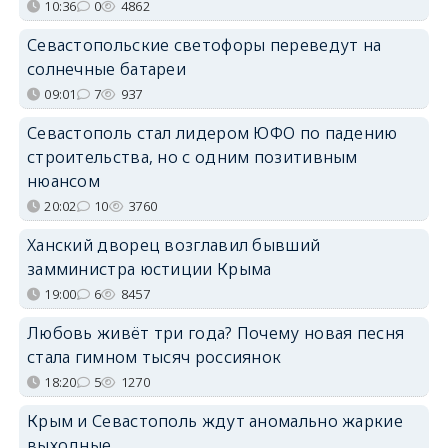
10:36
0
4862
Севастопольские светофоры переведут на
солнечные батареи
09:01
7
937
Севастополь стал лидером ЮФО по падению
строительства, но с одним позитивным
нюансом
20:02
10
3760
Ханский дворец возглавил бывший
замминистра юстиции Крыма
19:00
6
8457
Любовь живёт три года? Почему новая песня
стала гимном тысяч россиянок
18:20
5
1270
Крым и Севастополь ждут аномально жаркие
выходные