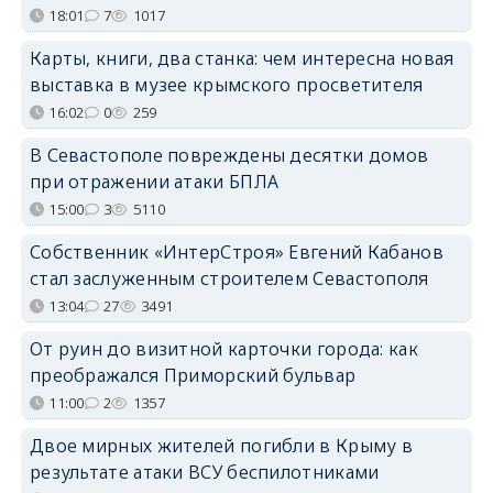
18:01
7
1017
Карты, книги, два станка: чем интересна новая
выставка в музее крымского просветителя
16:02
0
259
В Севастополе повреждены десятки домов
при отражении атаки БПЛА
15:00
3
5110
Собственник «ИнтерСтроя» Евгений Кабанов
стал заслуженным строителем Севастополя
13:04
27
3491
От руин до визитной карточки города: как
преображался Приморский бульвар
11:00
2
1357
Двое мирных жителей погибли в Крыму в
результате атаки ВСУ беспилотниками