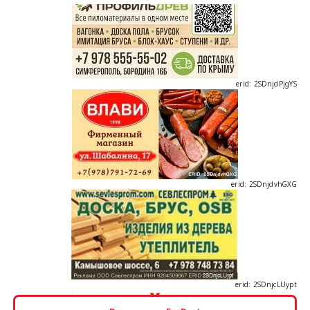
erid: 2SDnjdPjgYS
erid: 2SDnjdvhGXG
erid: 2SDnjcLUypt