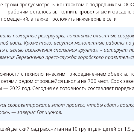
кие сроки предусмотрены контрактом с подрядчиком ООО
% — рабочим осталось выполнить кровельные и фасадны
 помещений, а также проложить инженерные сети.
ваны пожарные резервуары, локальные очистные сооруж
стой воды. Кроме того, ведутся монолитные работы по
ы с целью исключения сползания грунта», – цитирует 
вгения Бережненко пресс-служба городского правительс
ложности с технологическим присоединением объекта, п
 сетями рядом строящейся школы на 700 мест. Срок зав
 — 2022 год. Сегодня ее готовность составляет порядк
мся скорректировать этот процесс, чтобы сдать дошк
рок», — заверил Гапицонов.
щий детский сад рассчитан на 10 групп для детей от 1,5 