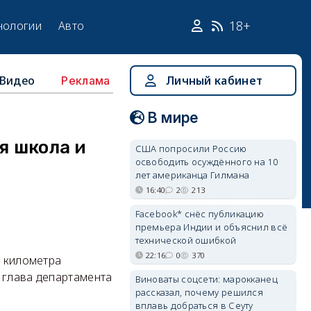
18+
нологии
Авто
Видео
Личный кабинет
Реклама
В мире
я школа и
США попросили Россию
освободить осуждённого на 10
лет американца Гилмана
16:40
2
213
Facebook* снёс публикацию
премьера Индии и объяснил всё
технической ошибкой
22:16
0
370
о километра
 глава департамента
Виноваты соцсети: марокканец
рассказал, почему решился
вплавь добраться в Сеуту