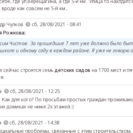
себе, где ул.Верещагина, а где 5-й км. Улица то нахлдит
вроде как совсем не 5-й км...
др Чулков
сб, 28/08/2021 - 08:41
я Рожкова:
ксим Чистов: За прошедшие 7 лет уже должно было быт
школе и одному саду в каждом районе. Я уже не говорю о
е сейчас строятся семь
на 1700 мест и п
детских
садов
я.
а
сб, 28/08/2021 - 12:25
Как для кого? По просьбам простых граждан проживающ
их домиках не ниже 2х этажей.:)
a
сб, 28/08/2021 - 14:38
социальные проблемы, связанные с этим строительством,