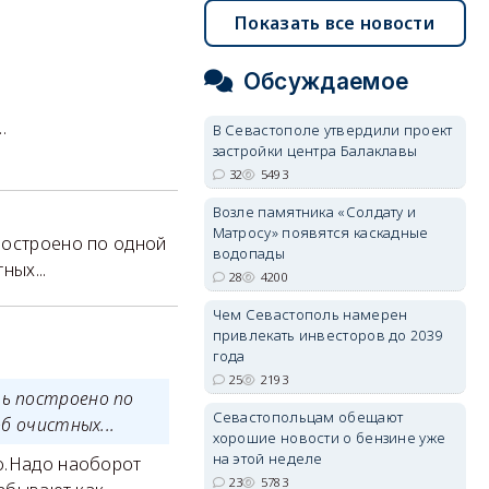
Показать все новости
Обсуждаемое
.
В Севастополе утвердили проект
застройки центра Балаклавы
32
5493
Возле памятника «Солдату и
Матросу» появятся каскадные
построено по одной
водопады
ных...
28
4200
Чем Севастополь намерен
привлекать инвесторов до 2039
года
25
2193
ь построено по
Севастопольцам обещают
б очистных...
хорошие новости о бензине уже
на этой неделе
о.Надо наоборот
23
5783