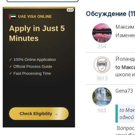
Обсуждение (11
Максим
Изменен
254
Йоланд
to Макс
школе и
3613
Gena73
to Ма
963
одной 
Вопросы