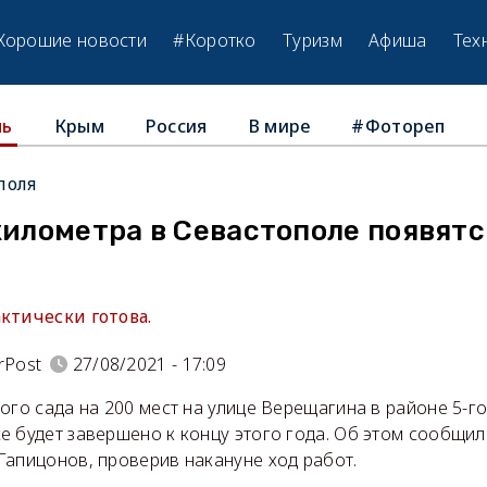
Хорошие новости
#Коротко
Туризм
Афиша
Тех
Крым
Россия
В мире
#Фотореп
ль
поля
километра в Севастополе появятс
ктически готова.
rPost
27/08/2021 - 17:09
ого сада на 200 мест на улице Верещагина в районе 5-г
е будет завершено к концу этого года. Об этом сообщил
Гапицонов, проверив накануне ход работ.