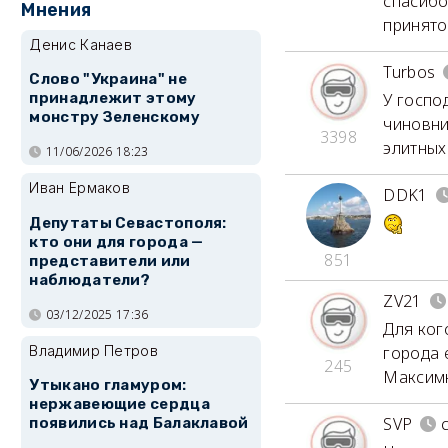
спасибо
Мнения
принято
Денис Канаев
Turbos
Слово "Украина" не
принадлежит этому
У госпо
монстру Зеленскому
чиновни
3398
элитных
11/06/2026 18:23
Иван Ермаков
DDK1
Депутаты Севастополя:
кто они для города —
851
представители или
наблюдатели?
ZV21
03/12/2025 17:36
Для ког
Владимир Петров
города 
245
Максимк
Утыкано гламуром:
нержавеющие сердца
SVP
появились над Балаклавой