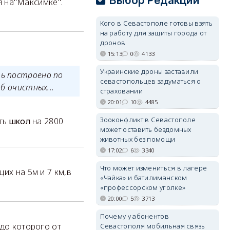
Выбор Редакции
ся на"Максимке".
Кого в Севастополе готовы взять
на работу для защиты города от
дронов
15:13
0
4133
Украинские дроны заставили
ь построено по
севастопольцев задуматься о
б очистных...
страховании
20:01
10
4485
Зооконфликт в Севастополе
ять
на 2800
школ
может оставить бездомных
животных без помощи
17:02
6
3340
Что может измениться в лагере
их на 5м и 7 км,в
«Чайка» и батилиманском
«профессорском уголке»
20:00
5
3713
Почему у абонентов
 до которого от
Севастополя мобильная связь