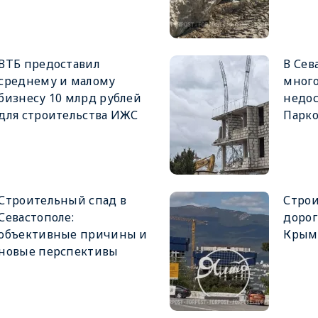
ВТБ предоставил
В Сев
среднему и малому
мног
бизнесу 10 млрд рублей
недос
для строительства ИЖС
Парк
Строительный спад в
Строи
Севастополе:
дорог
объективные причины и
Крыму
новые перспективы