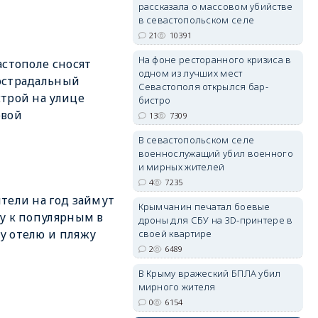
рассказала о массовом убийстве
в севастопольском селе
21
10391
erid: 2SDnjdPjgYS
На фоне ресторанного кризиса в
астополе сносят
одном из лучших мест
острадальный
Севастополя открылся бар-
трой на улице
бистро
овой
13
7309
В севастопольском селе
военнослужащий убил военного
erid: 2SDnjdvhGXG
и мирных жителей
4
7235
тели на год займут
Крымчанин печатал боевые
у к популярным в
дроны для СБУ на 3D-принтере в
 отелю и пляжу
своей квартире
2
6489
В Крыму вражеский БПЛА убил
мирного жителя
0
6154