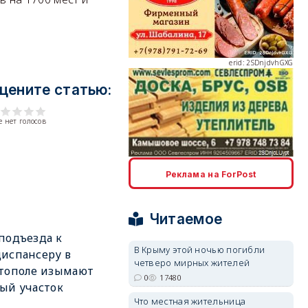
erid: 2SDnjdvhGXG
цените статью:
 нет голосов
erid: 2SDnjcLUypt
Реклама на ForPost
Читаемое
подъезда к
В Крыму этой ночью погибли
испансеру в
четверо мирных жителей
erid: 2SDnjcrDNw6
стополе изымают
0
17480
ый участок
Что местная жительница