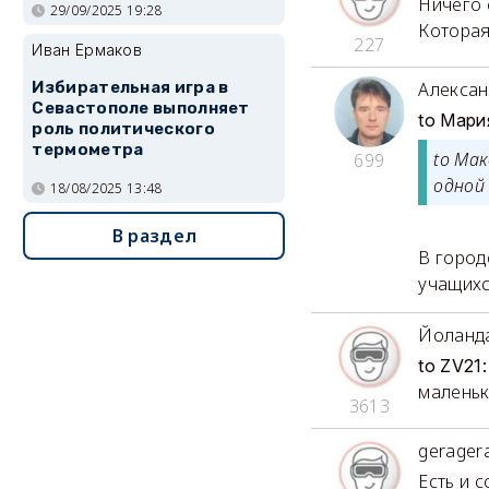
Ничего 
29/09/2025 19:28
Которая 
227
Иван Ермаков
Алексан
Избирательная игра в
Севастополе выполняет
to Мари
роль политического
термометра
to Ма
699
одной 
18/08/2025 13:48
В раздел
В город
учащихс
Йоланд
to ZV21:
маленьк
3613
gerager
Есть и 