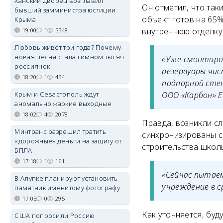
Ханский дворец возглавил
Он отметил, что та
бывший замминистра юстиции
объект готов на 65
Крыма
внутреннюю отделку
19:00
1
3348
Любовь живёт три года? Почему
новая песня стала гимном тысяч
«Уже смонтиро
россиянок
резервуары чи
18:20
1
454
подпорной стен
Крым и Севастополь ждут
ООО «Карбон» Е
аномально жаркие выходные
18:02
4
2078
Правда, возникли с
Минтранс разрешил тратить
синхронизированы с
«дорожные» деньги на защиту от
строительства школы
БПЛА
17:18
1
161
«Сейчас пытае
В Алупке планируют установить
учреждение в с
памятник именитому фотографу
17:05
0
295
Как уточняется, буду
США попросили Россию