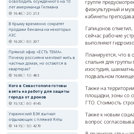
освободить осуждённого на 10
группе предусмотрен
лет американца Гилмана
физкультурный и му
16:40
2
213
кабинеты преподава
В Крыму временно сократят
Гапицонов отметил,
продажи бензина на некоторых
АЗС
сейчас рабочие уст
16:29
0
207
выполняют гидроизо
Прямой эфир «ЕСТЬ ТЕМА».
Планируется, что в
Почему россияне мечтают жить в
спальня для группы
частных домах, но остаются в
изостудия, шахматны
квартирах?
16:00
1
483
подвальном помещен
Кого в Севастополе готовы
Также на территори
взять на работу для защиты
площадки, зоны со 
города от дронов
ГТО. Стоимость стро
15:13
0
4145
Украинский БЭК выгнал
Также к новым соци
отдыхающих с пляжей Ялты
вопрос согласовыва
14:15
5
4270
В правительстве нап