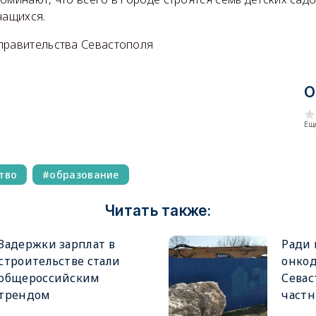
учащихся.
правительства Севастополя
О
Еще
тво
образование
Читать также:
Задержки зарплат в
Ради 
строительстве стали
онкод
общероссийским
Сева
трендом
частн