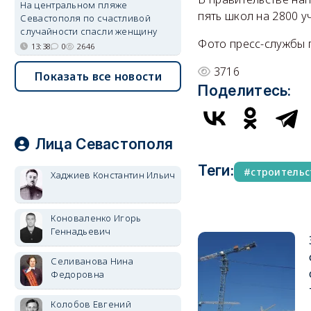
На центральном пляже
пять школ на 2800 
Севастополя по счастливой
случайности спасли женщину
Фото пресс-службы 
13:38
0
2646
3716
Показать все новости
Поделитесь:
Лица Севастополя
Теги:
строительс
Хаджиев Константин Ильич
Коноваленко Игорь
Геннадьевич
Селиванова Нина
Федоровна
Колобов Евгений