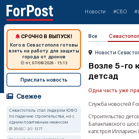
Новости
#СВО
#
Все
Севастопо
СРОЧНО В ВЫПУСК!
Кого в Севастополе готовы
взять на работу для защиты
Новости Севасто
города от дронов
пт, 07/08/2026 - 15:13
Возле 5-го 
детсад
Прислать новость
Одна часть уже пра
Свежее
Служба новостей Fo
Севастополь стал лидером ЮФО
Строительство детск
по падению строительства, но с
одним позитивным нюансом
Балаклавского шосс
20:02
2
1277
капстроя Илларион 