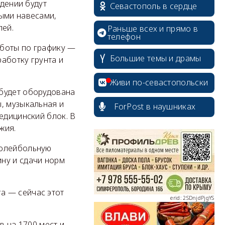
ждении будут
Севастополь в сердце
выми навесами,
лей.
Раньше всех и прямо в
телефон
аботы по графику —
Большие темы и драмы
аботку грунта и
Живи по-севастопольски
 будет оборудована
, музыкальная и
ForPost в наушниках
едицинский блок. В
erid: 2SDnjcrDNw6
ужия.
волейбольную
ну и сдачи норм
а — сейчас этот
erid: 2SDnjdPjgYS
в на 1700 мест и