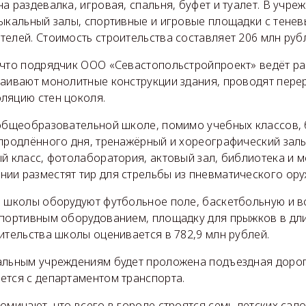
а раздевалка, игровая, спальня, буфет и туалет. В учре
зыкальный залы, спортивные и игровые площадки с тене
телей. Стоимость строительства составляет 206 млн руб
 что подрядчик ООО «Севастопольстройпроект» ведёт р
раивают монолитные конструкции здания, проводят перер
ляцию стен цоколя.
 общеобразовательной школе, помимо учебных классов,
 продлённого дня, тренажёрный и хореографический залы
й класс, фотолаборатория, актовый зал, библиотека и м
ии разместят тир для стрельбы из пневматического ор
и школы оборудуют футбольное поле, баскетбольную и 
спортивным оборудованием, площадку для прыжков в дли
ительства школы оценивается в 782,9 млн рублей.
альным учреждениям будет проложена подъездная дорог
ется с департаментом транспорта.
оминают, что всего в городе строятся семь детских садо