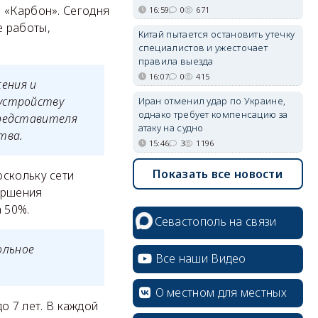
 «Карбон». Сегодня
16:59
0
671
е работы,
Китай пытается остановить утечку
специалистов и ужесточает
правила выезда
16:07
0
415
ения и
 устройству
Иран отменил удар по Украине,
однако требует компенсацию за
представителя
атаку на судно
тва.
15:46
3
1196
Показать все новости
оскольку сети
ершения
а 50%.
Севастополь на связи
ольное
Все наши Видео
О местном для местных
до 7 лет. В каждой