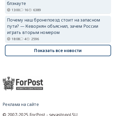
блэкауте
13:00
16
6389
Почему наш бронепоезд стоит на запасном
пути? — Кеворкян объяснил, зачем России
играть вторым номером
18:08
4
2596
Показать все новости
Реклама на сайте
© 2007-2025 ForPost - sevastopol.SU