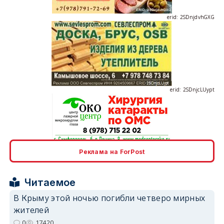
erid: 2SDnjdvhGXG
erid: 2SDnjcLUypt
erid: 2SDnjcrDNw6
Реклама на ForPost
Читаемое
В Крыму этой ночью погибли четверо мирных
жителей
erid: 2SDnjdPjgYS
0
17420