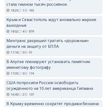
стала гимном тысяч россиянок
18:20
1
165
Крым и Севастополь ждут аномально жаркие
выходные
18:02
4
879
Минтранс разрешил тратить «дорожные»
деньги на защиту от БПЛА
17:18
0
91
В Алупке планируют установить памятник
именитому фотографу
17:05
0
174
США попросили Россию освободить
осуждённого на 10 лет американца Гилмана
16:40
2
137
В Крыму временно сократят продажи бензина