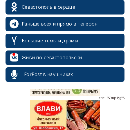
Севастополь в сердце
Раньше всех и прямо в телефон
Большие темы и драмы
erid: 2SDnjcrDNw6
Живи по-севастопольски
ForPost в наушниках
erid: 2SDnjdPjgYS