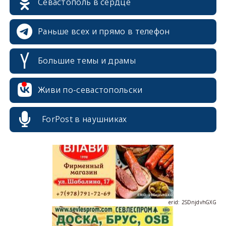
Севастополь в сердце
erid: 2SDnjcrDNw6
Раньше всех и прямо в телефон
Большие темы и драмы
Живи по-севастопольски
erid: 2SDnjdPjgYS
ForPost в наушниках
erid: 2SDnjdvhGXG