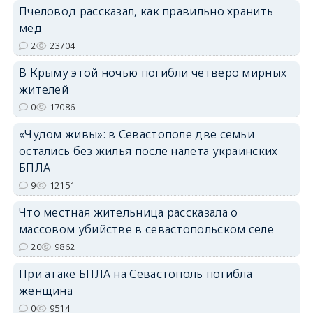
Пчеловод рассказал, как правильно хранить
erid: 2SDnjdvhGXG
мёд
2
23704
В Крыму этой ночью погибли четверо мирных
жителей
0
17086
«Чудом живы»: в Севастополе две семьи
остались без жилья после налёта украинских
БПЛА
9
12151
Что местная жительница рассказала о
массовом убийстве в севастопольском селе
20
9862
При атаке БПЛА на Севастополь погибла
женщина
0
9514