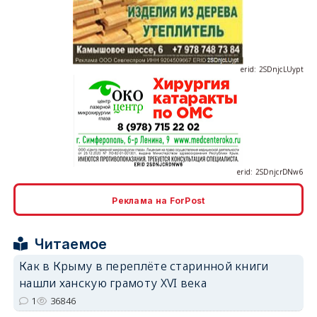
erid: 2SDnjcLUypt
erid: 2SDnjcrDNw6
Реклама на ForPost
erid: 2SDnjdPjgYS
Читаемое
Как в Крыму в переплёте старинной книги
нашли ханскую грамоту XVI века
1
36846