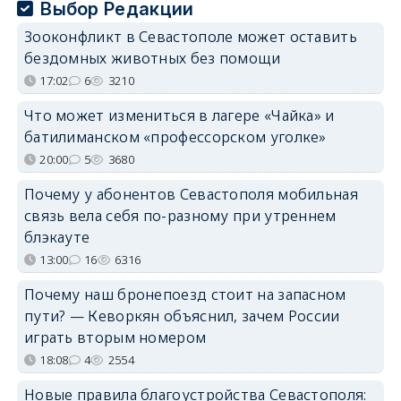
Выбор Редакции
Зооконфликт в Севастополе может оставить
бездомных животных без помощи
17:02
6
3210
Что может измениться в лагере «Чайка» и
батилиманском «профессорском уголке»
20:00
5
3680
Почему у абонентов Севастополя мобильная
связь вела себя по-разному при утреннем
блэкауте
13:00
16
6316
Почему наш бронепоезд стоит на запасном
пути? — Кеворкян объяснил, зачем России
играть вторым номером
18:08
4
2554
Новые правила благоустройства Севастополя: