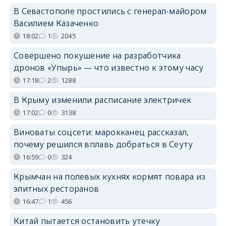
В Севастополе простились с генерал-майором
Василием Казаченко
18:02
1
2045
Совершено покушение на разработчика
дронов «Упырь» — что известно к этому часу
17:18
2
1288
В Крыму изменили расписание электричек
17:02
0
3138
Виноваты соцсети: марокканец рассказал,
почему решился вплавь добраться в Сеуту
16:59
0
324
Крымчан на полевых кухнях кормят повара из
элитных ресторанов
16:47
1
456
Китай пытается остановить утечку