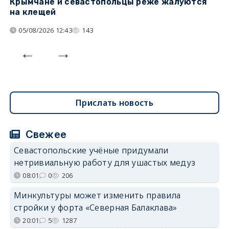
Крымчане и севастопольцы реже жалуются
В
на клещей
ц
05/08/2026 12:43
143
Прислать новость
Свежее
Севастопольские учёные придумали
нетривиальную работу для ушастых медуз
08:01
0
206
Минкультуры может изменить правила
стройки у форта «Северная Балаклава»
20:01
5
1287