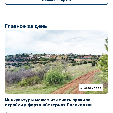
Главное за день
Балаклава
Минкультуры может изменить правила
С
стройки у форта «Северная Балаклава»
д