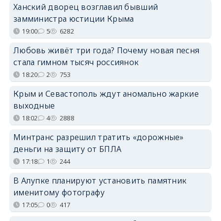
Ханский дворец возглавил бывший
замминистра юстиции Крыма
19:00
5
6282
Любовь живёт три года? Почему новая песня
стала гимном тысяч россиянок
18:20
2
753
Крым и Севастополь ждут аномально жаркие
выходные
18:02
4
2888
Минтранс разрешил тратить «дорожные»
деньги на защиту от БПЛА
17:18
1
244
В Алупке планируют установить памятник
именитому фотографу
17:05
0
417