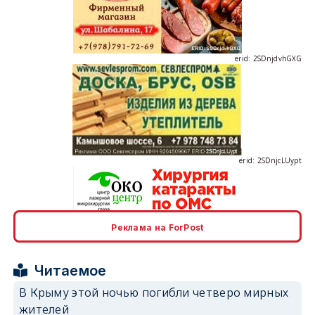
erid: 2SDnjdvhGXG
erid: 2SDnjcLUypt
Реклама на ForPost
erid: 2SDnjcrDNw6
Читаемое
В Крыму этой ночью погибли четверо мирных
жителей