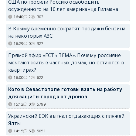
США попросили Россию освободить
осуждённого на 10 лет американца Гилмана
16:40
2
303
В Крыму временно сократят продажи бензина
на некоторых АЗС
16:29
0
327
Прямой эфир «ЕСТЬ ТЕМА». Почему россияне
мечтают жить в частных домах, но остаются в
квартирах?
16:00
1
622
Кого в Севастополе готовы взять на работу
для защиты города от дронов
15:13
0
5799
Украинский БЭК выгнал отдыхающих с пляжей
Ялты
14:15
5
5051