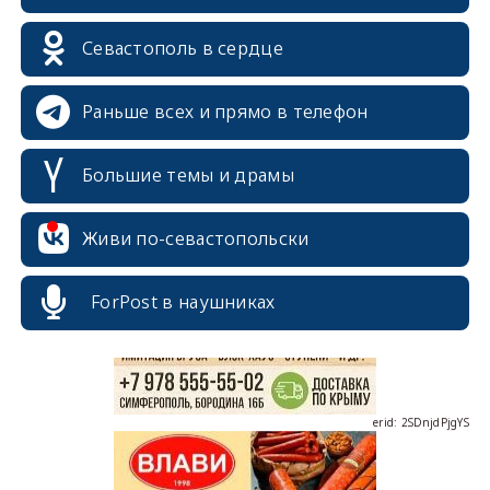
Севастополь в сердце
Раньше всех и прямо в телефон
Большие темы и драмы
erid: 2SDnjcrDNw6
Живи по-севастопольски
ForPost в наушниках
erid: 2SDnjdPjgYS