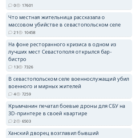
0
17601
erid: 2SDnjdPjgYS
Что местная жительница рассказала о
массовом убийстве в севастопольском селе
21
10458
На фоне ресторанного кризиса в одном из
лучших мест Севастополя открылся бар-
erid: 2SDnjdvhGXG
бистро
13
7326
В севастопольском селе военнослужащий убил
военного и мирных жителей
4
7259
Крымчанин печатал боевые дроны для СБУ на
3D-принтере в своей квартире
2
6503
Ханский дворец возглавил бывший