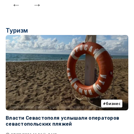
Туризм
бизнес
Власти Севастополя услышали операторов
П
севастопольских пляжей
о