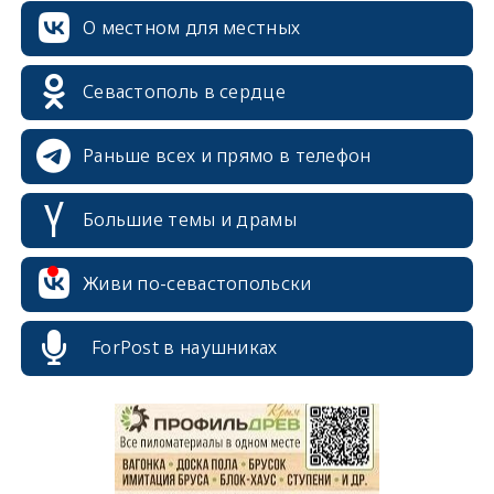
О местном для местных
Севастополь в сердце
Раньше всех и прямо в телефон
Большие темы и драмы
Живи по-севастопольски
erid: 2SDnjcrDNw6
ForPost в наушниках
erid: 2SDnjdPjgYS