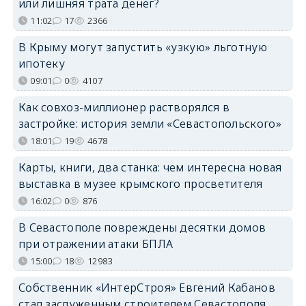
или лишняя трата денег?
11:02
17
2366
В Крыму могут запустить «узкую» льготную
ипотеку
09:01
0
4107
Как совхоз-миллионер растворялся в
застройке: история земли «Севастопольского»
18:01
19
4678
Карты, книги, два станка: чем интересна новая
выставка в музее крымского просветителя
16:02
0
876
В Севастополе повреждены десятки домов
при отражении атаки БПЛА
15:00
18
12983
Собственник «ИнтерСтроя» Евгений Кабанов
стал заслуженным строителем Севастополя