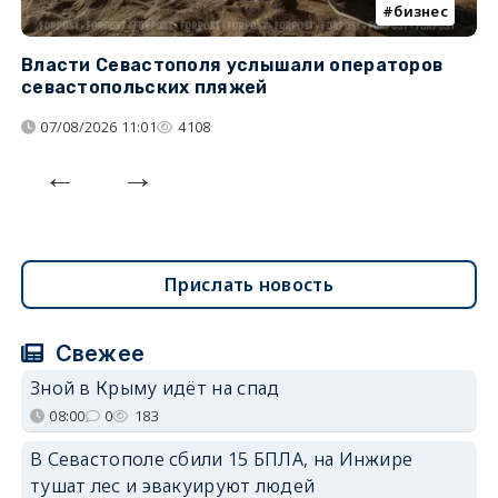
бизнес
Власти Севастополя услышали операторов
П
севастопольских пляжей
о
07/08/2026 11:01
4108
Прислать новость
Свежее
Зной в Крыму идёт на спад
08:00
0
183
В Севастополе сбили 15 БПЛА, на Инжире
тушат лес и эвакуируют людей