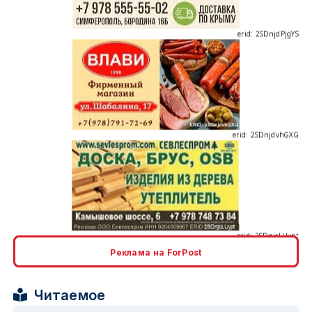
erid: 2SDnjdvhGXG
erid: 2SDnjcLUypt
Реклама на ForPost
erid: 2SDnjcrDNw6
Читаемое