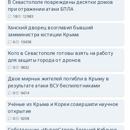
В Севастополе повреждены десятки домов
при отражении атаки БПЛА
18
12983
Ханский дворец возглавил бывший
erid: 2SDnjdPjgYS
замминистра юстиции Крыма
6
10458
Кого в Севастополе готовы взять на работу
для защиты города от дронов
0
9832
erid: 2SDnjdvhGXG
Двое мирных жителей погибли в Крыму в
результате атаки ВСУ беспилотниками
0
9474
Учёные из Крыма и Кореи совершили научное
открытие
0
9208
Собственник «ИнтерСтроя» Евгений Кабанов