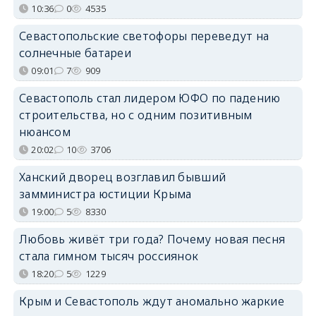
10:36
0
4535
Севастопольские светофоры переведут на
солнечные батареи
09:01
7
909
Севастополь стал лидером ЮФО по падению
строительства, но с одним позитивным
нюансом
20:02
10
3706
Ханский дворец возглавил бывший
замминистра юстиции Крыма
19:00
5
8330
Любовь живёт три года? Почему новая песня
стала гимном тысяч россиянок
18:20
5
1229
Крым и Севастополь ждут аномально жаркие