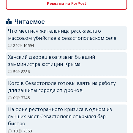
Реклама на ForPost
erid: 2SDnjcrDNw6
Читаемое
Что местная жительница рассказала о
массовом убийстве в севастопольском селе
21
10594
Ханский дворец возглавил бывший
erid: 2SDnjdPjgYS
замминистра юстиции Крыма
5
8286
Кого в Севастополе готовы взять на работу
для защиты города от дронов
0
7745
erid: 2SDnjdvhGXG
На фоне ресторанного кризиса в одном из
лучших мест Севастополя открылся бар-
бистро
13
7353