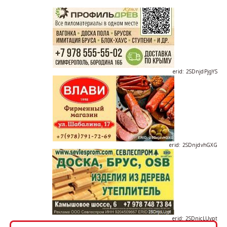
erid: 2SDnjdPjgYS
erid: 2SDnjdvhGXG
erid: 2SDnjcLUypt