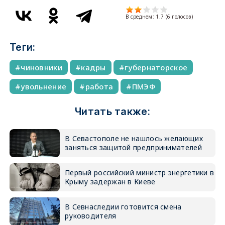
В среднем:
1.7
(
6
голосов)
Теги:
чиновники
кадры
губернаторское
увольнение
работа
ПМЭФ
Читать также:
В Севастополе не нашлось желающих
заняться защитой предпринимателей
Первый российский министр энергетики в
Крыму задержан в Киеве
В Севнаследии готовится смена
руководителя