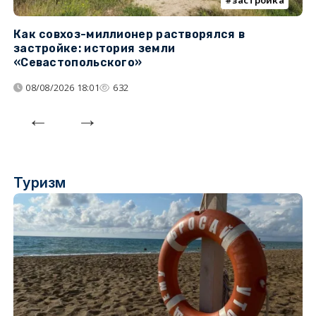
Как совхоз-миллионер растворялся в
К
застройке: история земли
н
«Севастопольского»
п
08/08/2026 18:01
632
Туризм