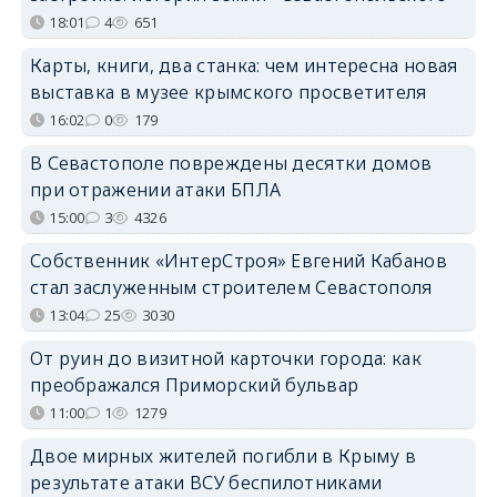
18:01
4
651
Карты, книги, два станка: чем интересна новая
выставка в музее крымского просветителя
16:02
0
179
В Севастополе повреждены десятки домов
при отражении атаки БПЛА
15:00
3
4326
Собственник «ИнтерСтроя» Евгений Кабанов
стал заслуженным строителем Севастополя
13:04
25
3030
От руин до визитной карточки города: как
преображался Приморский бульвар
11:00
1
1279
Двое мирных жителей погибли в Крыму в
результате атаки ВСУ беспилотниками