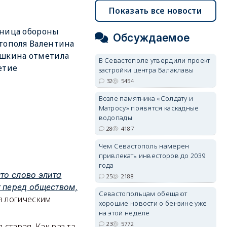
Показать все новости
тница обороны
Обсуждаемое
тополя Валентина
ушкина отметила
В Севастополе утвердили проект
етие
застройки центра Балаклавы
32
5454
Возле памятника «Солдату и
Матросу» появятся каскадные
водопады
28
4187
Чем Севастополь намерен
привлекать инвесторов до 2039
года
то слово элита
25
2188
г перед обществом,
Севастопольцам обещают
я логическим
хорошие новости о бензине уже
на этой неделе
23
5772
 старая. Как раз та,