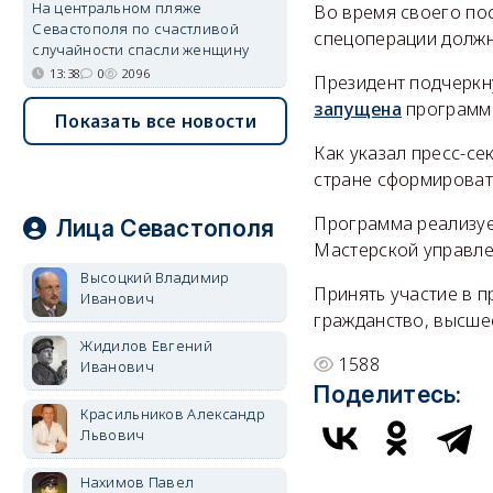
На центральном пляже
Во время своего по
Севастополя по счастливой
спецоперации должн
случайности спасли женщину
13:38
0
2096
Президент подчеркну
запущена
программа
Показать все новости
Как указал пресс-се
стране сформироват
Программа реализуе
Лица Севастополя
Мастерской управле
Высоцкий Владимир
Принять участие в п
Иванович
гражданство, высше
Жидилов Евгений
1588
Иванович
Поделитесь:
Красильников Александр
Львович
Нахимов Павел