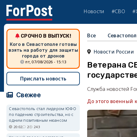
Новости
#СВО
#
Все
Севастопол
СРОЧНО В ВЫПУСК!
Кого в Севастополе готовы
взять на работу для защиты
Новости России
города от дронов
пт, 07/08/2026 - 15:13
Ветерана С
государств
Прислать новость
Служба новостей Fo
Свежее
До этого военный 
Севастополь стал лидером ЮФО
по падению строительства, но с
одним позитивным нюансом
20:02
2
243