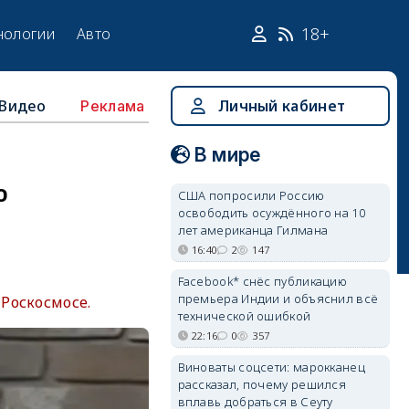
18+
нологии
Авто
Видео
Личный кабинет
Реклама
В мире
ю
США попросили Россию
освободить осуждённого на 10
лет американца Гилмана
16:40
2
147
Facebook* снёс публикацию
премьера Индии и объяснил всё
Роскосмосе.
технической ошибкой
22:16
0
357
Виноваты соцсети: марокканец
рассказал, почему решился
вплавь добраться в Сеуту