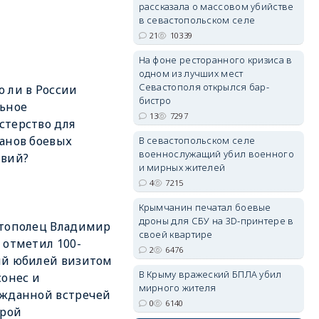
рассказала о массовом убийстве
в севастопольском селе
21
10339
erid: 2SDnjdPjgYS
На фоне ресторанного кризиса в
одном из лучших мест
Севастополя открылся бар-
 ли в России
бистро
ьное
13
7297
терство для
анов боевых
В севастопольском селе
военнослужащий убил военного
твий?
erid: 2SDnjdvhGXG
и мирных жителей
4
7215
Крымчанин печатал боевые
дроны для СБУ на 3D-принтере в
стополец Владимир
своей квартире
 отметил 100-
2
6476
ий юбилей визитом
В Крыму вражеский БПЛА убил
сонес и
мирного жителя
ожданной встречей
0
6140
трой