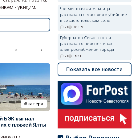
живём - увидим.
Что местная жительница
рассказала о массовом убийстве
в севастопольском селе
21
10339
Губернатор Севастополя
рассказал о перспективах
электроснабжения города
21
3921
Показать все новости
катера
электроснабжение
й БЭК выгнал
Губернатор Севастополя
П
х с пляжей Ялты
рассказал о перспективах
к
электроснабжения города
п
уируют с