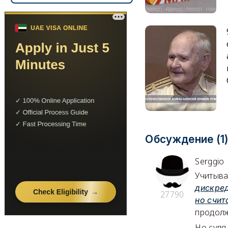
Обсуждение (1
Serggio
Учитыва
дискред
27790
но счит
продолж
Но судя 