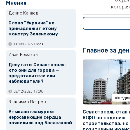
Мнения
которая
Денис Канаев
Слово "Украина" не
принадлежит этому
монстру Зеленскому
11/06/2026 18:23
Главное за ден
Иван Ермаков
Депутаты Севастополя:
кто они для города —
представители или
наблюдатели?
03/12/2025 17:36
недв
Владимир Петров
Утыкано гламуром:
Севастополь стал
нержавеющие сердца
ЮФО по падению
появились над Балаклавой
строительства, но
позитивным нюан