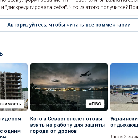
 и "дискредитировала себя". Что из этого получится? По
Авторизуйтесь, чтобы читать все комментарии
ь
ижимость
ПВО
 лидером
Кого в Севастополе готовы
Украински
взять на работу для защиты
отдыхающи
 с одним
города от дронов
Людей эвак
сом