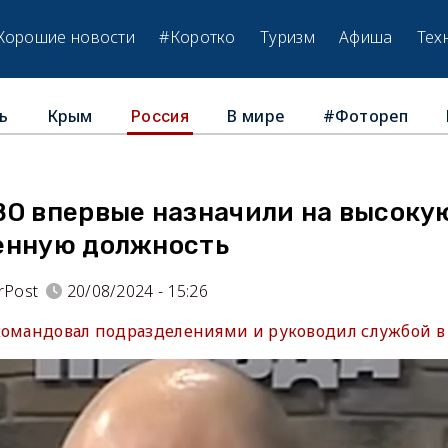
Хорошие новости
#Коротко
Туризм
Афиша
Тех
ь
Крым
В мире
#Фотореп
Россия
ВО впервые назначили на высоку
енную должность
rPost
20/08/2024 - 15:26
командовал подразделениями и руководил службой в 