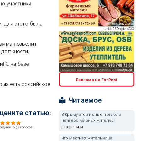
нно участники
. Для этого была
erid: 2SDnjdvhGXG
рамма позволит
 должности.
иГС на базе
erid: 2SDnjcLUypt
Реклама на ForPost
орых есть российское
Читаемое
цените статью:
В Крыму этой ночью погибли
четверо мирных жителей
erid: 2SDnjcrDNw6
0
17434
среднем:
5
(
2
голосов)
Что местная жительница