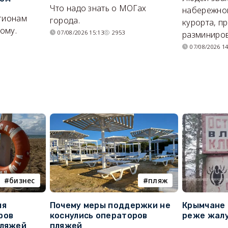
Что надо знать о МОГах
набережно
егионам
города.
курорта, п
ому.
07/08/2026 15:13
2953
разминиров
07/08/2026 14
бизнес
пляж
ля
Почему меры поддержки не
Крымчане 
ров
коснулись операторов
реже жалу
пляжей
пляжей