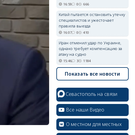
16:59
0
666
Китай пытается остановить утечку
специалистов и ужесточает
правила выезда
16:07
0
410
Иран отменил удар по Украине,
однако требует компенсацию за
атаку на судно
15:46
3
1184
Показать все новости
Севастополь на связи
Все наши Видео
О местном для местных