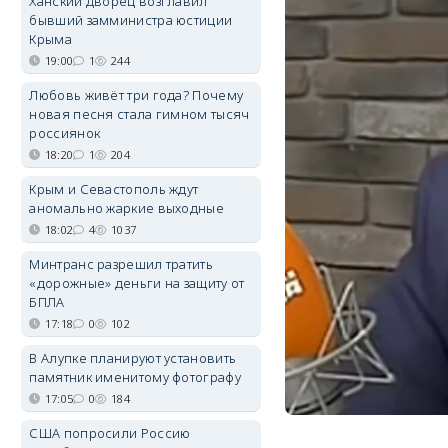
Ханский дворец возглавил
бывший замминистра юстиции
Крыма
19:00
1
244
Любовь живёт три года? Почему
новая песня стала гимном тысяч
россиянок
18:20
1
204
Крым и Севастополь ждут
аномально жаркие выходные
18:02
4
1037
Минтранс разрешил тратить
«дорожные» деньги на защиту от
БПЛА
17:18
0
102
В Алупке планируют установить
памятник именитому фотографу
17:05
0
184
США попросили Россию