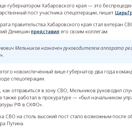
ице-губернатором Хабаровского края — это беспрецеде
дарственный пост участника спецоперации, пишет
ЦарьГ
рата правительства Хабаровского края стал ветеран СВ
трий Демешин
представил
его своим коллегам:
авович Мельников назначен руководителем аппарата ре
».
о этого новоиспечённый вице-губернатор два года коман
ходе спецоперации.
, как отправиться в зону СВО, Мельников руководил сл
 а также работал в прокуратуре — «был начальником уп
атуры РФ в СКФО».
ка СВО на столь высокий пост стало возможным после 
ра Путина.