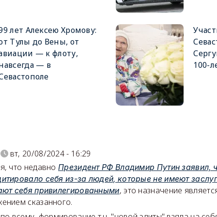
99 лет Алексею Хромову:
Учас
от Тулы до Вены, от
Севас
авиации — к флоту,
Серг
навсегда — в
100-л
Севастополе
)
вт, 20/08/2024 - 16:29
я, что недавно
Президент РФ Владимир Путин заявил, ч
итировало себя из-за людей, которые не имеют заслу
, это назначение являетс
ают себя привилегированными
ением сказанного.
по всему, формирование т.н. "новой элиты" взяла на себя