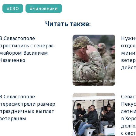
СВО
чиновники
Читать также:
В Севастополе
Нужно
простились с генерал-
отдел
майором Василием
минис
Казаченко
ветер
дейс
В Севастополе
Сева
пересмотрели размер
Пекус
праздничных выплат
летн
ветеранам
в Хер
долг
с сес