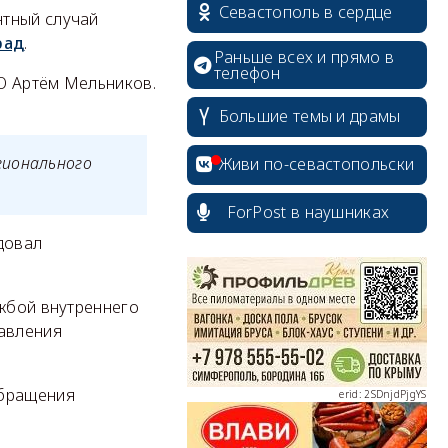
Севастополь в сердце
нтный случай
рад
.
Раньше всех и прямо в
телефон
О Артём Мельников.
Большие темы и драмы
гионального
Живи по-севастопольски
ForPost в наушниках
довал
erid: 2SDnjcrDNw6
ужбой внутреннего
равления
обращения
erid: 2SDnjdPjgYS