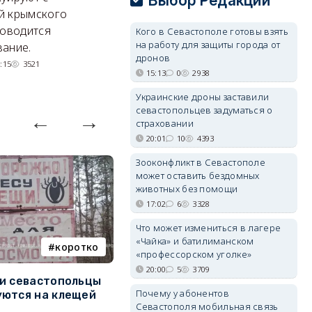
Выбор Редакции
Энергетики, подчеркнул он,
П
й крымского
делают практически
и
роводится
Кого в Севастополе готовы взять
невозможное.
ош
на работу для защиты города от
ание.
дронов
07/08/2026 10:13
3926
:15
3521
15:13
0
2938
Украинские дроны заставили
севастопольцев задуматься о
страховании
20:01
10
4393
Зооконфликт в Севастополе
может оставить бездомных
животных без помощи
17:02
6
3328
Что может измениться в лагере
«Чайка» и батилиманском
коротко
Балаклава
«профессорском уголке»
20:00
5
3709
и севастопольцы
В Севастополе утвердили
Н
Почему у абонентов
ются на клещей
проект застройки центра
С
Севастополя мобильная связь
Балаклавы
и