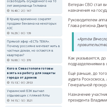
освободить осуждённого на 10
Ветеран СВО стал в
лет американца Гилмана
назначения на госу
16:40
2
147
В Крыму временно сократят
Руководителем аппа
продажи бензина на некоторых
Глава региона Дми
АЗС
16:29
0
139
«Артём Вячесл
Прямой эфир «ЕСТЬ ТЕМА».
правительства
Почему россияне мечтают жить в
частных домах, но остаются в
квартирах?
Как указывается, д
16:00
1
370
подразделениями в 
Кого в Севастополе готовы
Ещё раньше, до того
взять на работу для защиты
города от дронов
аудита Роскосмоса,
15:13
0
2953
Генеральной прокур
Украинский БЭК выгнал
Назначение участни
отдыхающих с пляжей Ялты
президента Владими
14:15
5
3521