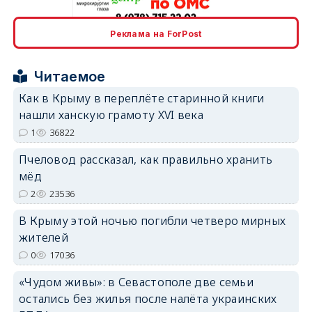
Реклама на ForPost
erid: 2SDnjcrDNw6
Читаемое
Как в Крыму в переплёте старинной книги
нашли ханскую грамоту XVI века
1
36822
erid: 2SDnjdPjgYS
Пчеловод рассказал, как правильно хранить
мёд
2
23536
В Крыму этой ночью погибли четверо мирных
жителей
erid: 2SDnjdvhGXG
0
17036
«Чудом живы»: в Севастополе две семьи
остались без жилья после налёта украинских