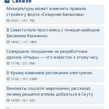
Свежее
Минкультуры может изменить правила
стройки у форта «Северная Балаклава»
20:01
4
782
В Севастополе простились с генерал-майором
Василием Казаченко
18:02
1
1460
Совершено покушение на разработчика
дронов «Упырь» — что известно к этому часу
17:18
2
958
В Крыму изменили расписание электричек
17:02
0
2348
Виноваты соцсети: марокканец рассказал,
почему решился вплавь добраться в Сеуту
16:59
0
225