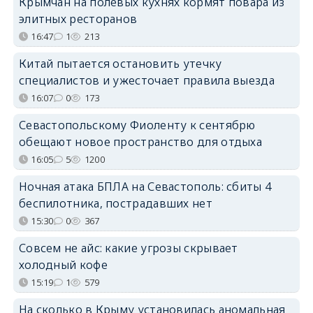
Крымчан на полевых кухнях кормят повара из
элитных ресторанов
16:47
1
213
Китай пытается остановить утечку
специалистов и ужесточает правила выезда
16:07
0
173
Севастопольскому Фиоленту к сентябрю
обещают новое пространство для отдыха
16:05
5
1200
Ночная атака БПЛА на Севастополь: сбиты 4
беспилотника, пострадавших нет
15:30
0
367
Совсем не айс: какие угрозы скрывает
холодный кофе
15:19
1
579
На сколько в Крыму установилась аномальная