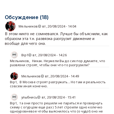
Обсуждение (18)
Мельников
вт, 20/08/2024 - 14:04
В этом никто не сомневался. Лучше бы объяснили, как
образом эта т.н. развязка разгрузит движение и
вообще для чего она.
Bip1
вт, 20/08/2024 - 14:26
Мельников
,
Никак. Неужели Вы до сих пор думаете, что
развязки строят, чтобы они что-то разгрузили?
Мельников
вт, 20/08/2024 - 14:49
Bip1
,
В Москве строят разгружать... Но там и реальность
совсем иная конечно.
улыбнись
вт, 20/08/2024 - 15:41
Bip1
,
та они просто решили не париться и провернуть
схему с огурцом еще раз ) 5 лет строили одно колечко
одноуровневое чтобы выяснилось что (о чудо!) оно не