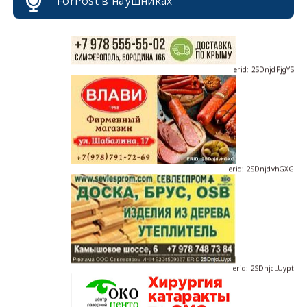
ForPost в наушниках
erid: 2SDnjdPjgYS
erid: 2SDnjdvhGXG
erid: 2SDnjcLUypt