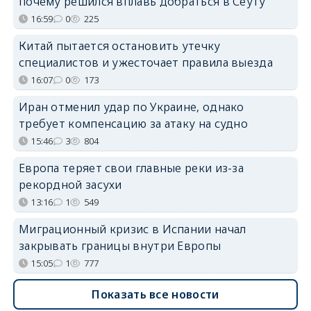
почему решился вплавь добраться в Сеуту
16:59
0
225
Китай пытается остановить утечку
специалистов и ужесточает правила выезда
16:07
0
173
Иран отменил удар по Украине, однако
требует компенсацию за атаку на судно
15:46
3
804
Европа теряет свои главные реки из-за
рекордной засухи
13:16
1
549
Миграционный кризис в Испании начал
закрывать границы внутри Европы
15:05
1
777
Показать все новости