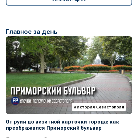
Главное за день
история Севастополя
От руин до визитной карточки города: как
С
преображался Приморский бульвар
с