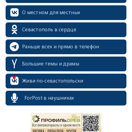
О местном для местных
Севастополь в сердце
Раньше всех и прямо в телефон
Большие темы и драмы
Живи по-севастопольски
ForPost в наушниках
erid: 2SDnjcrDNw6