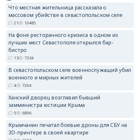
erid: 2SDnjcrDNw6
Что местная жительница рассказала о
массовом убийстве в севастопольском селе
21
10485
На фоне ресторанного кризиса в одном из
лучших мест Севастополя открылся бар-
бистро
erid: 2SDnjdPjgYS
13
7334
В севастопольском селе военнослужащий убил
военного и мирных жителей
4
7264
erid: 2SDnjdvhGXG
Ханский дворец возглавил бывший
замминистра юстиции Крыма
5
6896
Крымчанин печатал боевые дроны для СБУ на
3D-принтере в своей квартире