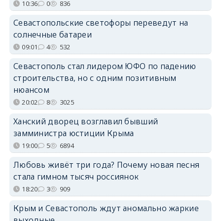
10:36
0
836
Севастопольские светофоры переведут на
солнечные батареи
09:01
4
532
Севастополь стал лидером ЮФО по падению
строительства, но с одним позитивным
нюансом
20:02
8
3025
Ханский дворец возглавил бывший
замминистра юстиции Крыма
19:00
5
6894
Любовь живёт три года? Почему новая песня
стала гимном тысяч россиянок
18:20
3
909
Крым и Севастополь ждут аномально жаркие
выходные