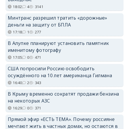
18:02
4
3141
Минтранс разрешил тратить «дорожные»
деньги на защиту от БПЛА
17:18
1
277
В Алупке планируют установить памятник
именитому фотографу
17:05
0
471
США попросили Россию освободить
осуждённого на 10 лет американца Гилмана
16:40
2
343
В Крыму временно сократят продажи бензина
на некоторых АЗС
16:29
0
371
Прямой эфир «ЕСТЬ ТЕМА». Почему россияне
мечтают жить в частных домах, но остаются в