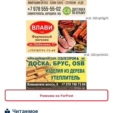
erid: 2SDnjdPjgYS
erid: 2SDnjdvhGXG
erid: 2SDnjcLUypt
Реклама на ForPost
Читаемое