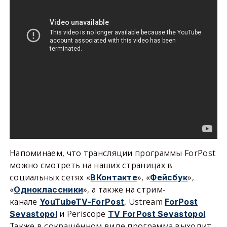
Напоминаем, что трансляции программы ForPost
можно смотреть на наших страницах в
социальных сетях «
», «
»,
ВКонтакте
Фейсбук
«
», а также на стрим-
Одноклассники
канале
, Ustream
YouTubeTV-ForPost
ForPost
и Periscope
.
Sevastopol
TV ForPost Sevastopol
Также в сокращённом виде программа выходит