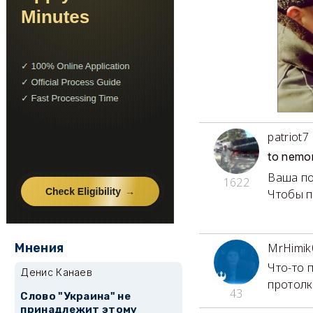
patriot7
to nemo
Ваша по
1622
Чтобы п
Мнения
MrHimik
Что-то 
Денис Канаев
протолк
43
Слово "Украина" не
принадлежит этому