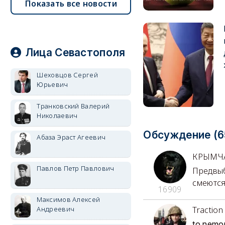
Показать все новости
Лица Севастополя
Шеховцов Сергей
Юрьевич
Транковский Валерий
Николаевич
Обсуждение (6
Абаза Эраст Агеевич
КРЫМЧ
Павлов Петр Павлович
Предвыб
смеются
16909
Максимов Алексей
Андреевич
Traction
to nemo