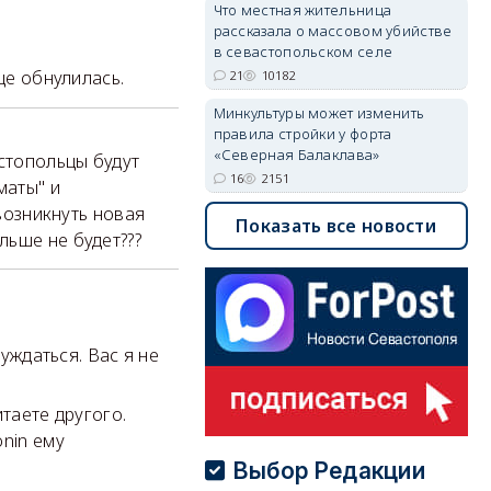
Что местная жительница
рассказала о массовом убийстве
в севастопольском селе
ще обнулилась.
21
10182
Минкультуры может изменить
правила стройки у форта
«Северная Балаклава»
астопольцы будут
16
2151
маты" и
возникнуть новая
Показать все новости
льше не будет???
буждаться. Вас я не
таете другого.
onin ему
Выбор Редакции