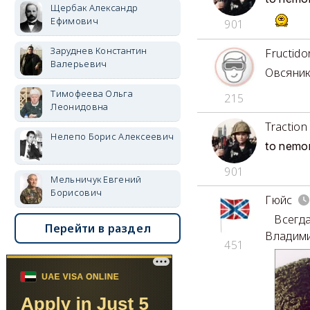
Щербак Александр
Ефимович
901
Заруднев Константин
Fructido
Валерьевич
Овсяник
Тимофеева Ольга
215
Леонидовна
Traction
Нелепо Борис Алексеевич
to nemo
901
Мельничук Евгений
Борисович
Гюйс
Всегда 
Перейти в раздел
Владими
451