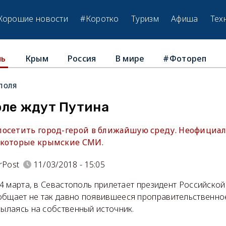
Хорошие новости
#Коротко
Туризм
Афиша
Тех
Крым
Россия
В мире
#Фотореп
ль
поля
оле ждут Путина
посетить город-герой в ближайшую среду. Неофици
екоторые крымские СМИ.
rPost
11/03/2018 - 15:05
 14 марта, в Севастополь прилетает президент Российско
общает не так давно появившееся проправительственно
сылаясь на собственный источник.