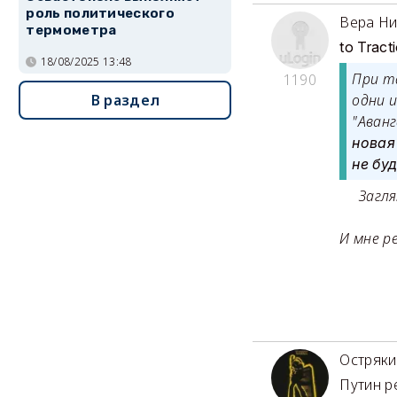
роль политического
Вера Ни
термометра
to Tract
18/08/2025 13:48
При т
1190
В раздел
одни 
"Аван
новая
не буд
Загляну
И мне р
Остряки
Путин р