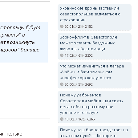
Украинские дроны заставили
севастопольцев задуматься о
страховании
20:01
2
2152
евстопльцы будут
Сарматы" и
Зооконфликт в Севастополе
ет возникнуть
может оставить бездомных
животных без помощи
индосов" больше
17:02
6
3302
Что может измениться в лагере
«Чайка» и батилиманском
«профессорском уголке»
20:00
5
3692
Почему у абонентов
Севастополя мобильная связь
вела себя по-разному при
утреннем блэкауте
13:00
16
6365
Почему наш бронепоезд стоит на
ыл только
запасном пути? — Кеворкян