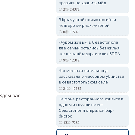
правильно хранить мёд
2
24372
erid: 2SDnjdvhGXG
В Крыму этой ночью погибли
четверо мирных жителей
0
17241
«Чудом живы»: в Севастополе
две семьи остались без жилья
после налёта украинских БПЛА
9
12312
Что местная жительница
рассказала о массовом убийстве
в севастопольском селе
21
10182
Ждём вас,
На фоне ресторанного кризиса в
одном из лучших мест
Севастополя открылся бар-
бистро
13
7232