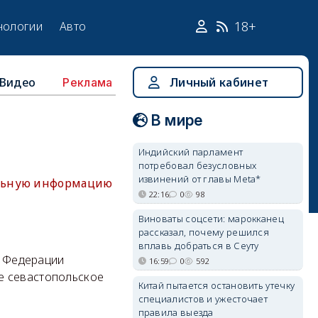
18+
нологии
Авто
Видео
Личный кабинет
Реклама
В мире
Индийский парламент
потребовал безусловных
извинений от главы Meta*
альную информацию
22:16
0
98
Виноваты соцсети: марокканец
рассказал, почему решился
вплавь добраться в Сеуту
й Федерации
16:59
0
592
е севастопольское
Китай пытается остановить утечку
специалистов и ужесточает
правила выезда