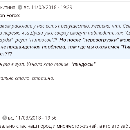
китина
вс, 11/03/2018 - 19:29
ion Force:
аком раскладе у нас есть преиущество. Уверена, что С
из первых, чьи Души уже сверху смогут наблюдать как "
гарды" рвут "Пиндосов"!!!
Но после "перезагрузки" мож
 не предвиденная проблема, там где мы окажемся "П
ет???
ла в гугл. Узнала кто такие
"пиндосы"
еально стало страшно.
вс, 11/03/2018 - 19:56
еально спас наш город и множесто жизней, а кто это заб