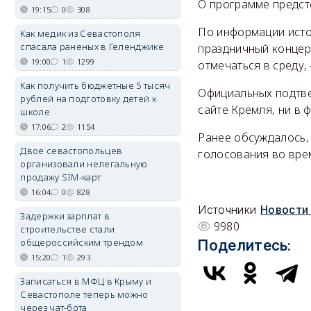
О программе предсто
19:15
0
308
По информации исто
Как медик из Севастополя
спасала раненых в Геленджике
праздничный концерт
19:00
1
1299
отмечаться в среду, 
Как получить бюджетные 5 тысяч
Официальных подтве
рублей на подготовку детей к
сайте Кремля, ни в 
школе
17:06
2
1154
Ранее обсуждалось,
Двое севастопольцев
голосования во врем
организовали нелегальную
продажу SIM-карт
16:04
0
828
Источники
Новости
Задержки зарплат в
9980
строительстве стали
общероссийским трендом
Поделитесь:
15:20
1
293
Записаться в МФЦ в Крыму и
Севастополе теперь можно
через чат-бота