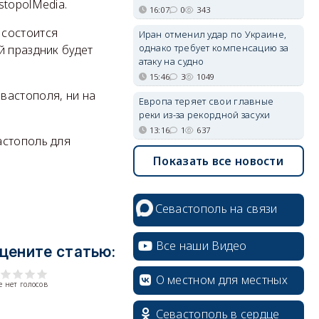
stopolMedia.
16:07
0
343
 состоится
Иран отменил удар по Украине,
однако требует компенсацию за
й праздник будет
атаку на судно
15:46
3
1049
вастополя, ни на
Европа теряет свои главные
реки из-за рекордной засухи
13:16
1
637
астополь для
Показать все новости
Севастополь на связи
Все наши Видео
цените статью:
О местном для местных
 нет голосов
Севастополь в сердце