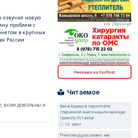
 озвучил новую
erid: 2SDnjcLUypt
ну проблем с
рнетом в крупных
ах России
erid: 2SDnjcrDNw6
Реклама на ForPost
Читаемое
, всем довольны и
Как в Крыму в переплёте
старинной книги нашли ханскую
erid: 2SDnjdPjgYS
грамоту XVI века
1
36931
Пчеловод рассказал, как