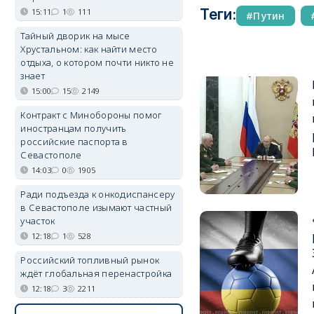
Теги:
15:11
1
111
Путин
Тайный дворик на мысе
Хрустальном: как найти место
отдыха, о котором почти никто не
знает
15:00
15
2149
Контракт с Минобороны помог
иностранцам получить
российские паспорта в
Севастополе
14:03
0
1905
Ради подъезда к онкодиспансеру
в Севастополе изымают частный
участок
12:18
1
528
Российский топливный рынок
ждёт глобальная перенастройка
12:18
3
2211