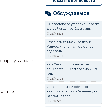
Показать все новости
Обсуждаемое
В Севастополе утвердили проект
застройки центра Балаклавы
32
5276
Возле памятника «Солдату и
Матросу» появятся каскадные
водопады
28
4102
у барину вы рады?
Чем Севастополь намерен
привлекать инвесторов до 2039
года
25
2178
Севастопольцам обещают
удет не
хорошие новости о бензине уже
на этой неделе
23
5713