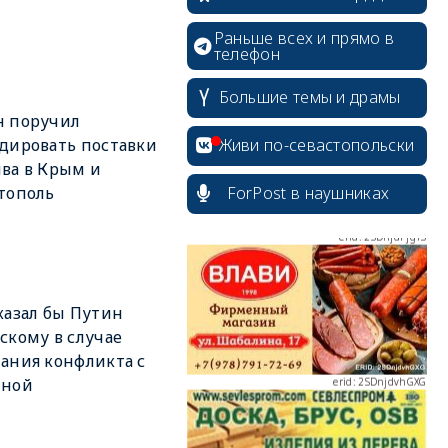
Раньше всех и прямо в
телефон
erid: 2SDnjcrDNw6
Большие темы и драмы
н поручил
Живи по-севастопольски
дировать поставки
ва в Крым и
ForPost в наушниках
тополь
erid: 2SDnjdPjgYS
казал бы Путин
скому в случае
ания конфликта с
erid: 2SDnjdvhGXG
иной