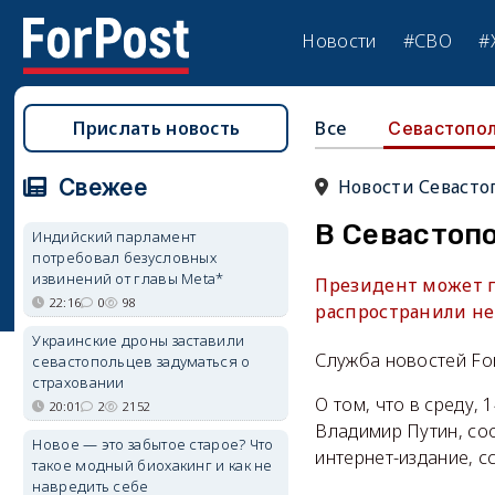
Новости
#СВО
#
Прислать новость
Все
Севастопо
Свежее
Новости Севасто
В Севастоп
Индийский парламент
потребовал безусловных
извинений от главы Meta*
Президент может 
22:16
0
98
распространили н
Украинские дроны заставили
Служба новостей Fo
севастопольцев задуматься о
страховании
О том, что в среду,
20:01
2
2152
Владимир Путин, со
Новое — это забытое старое? Что
интернет-издание, с
такое модный биохакинг и как не
навредить себе