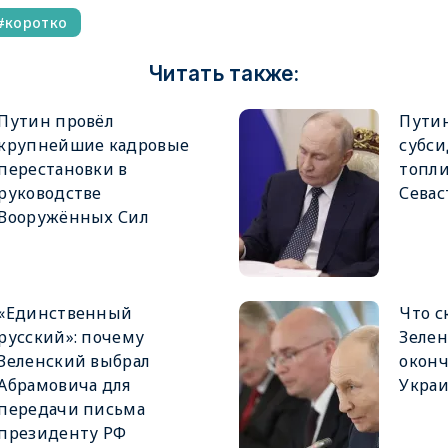
коротко
Читать также:
Путин провёл
Пути
крупнейшие кадровые
субси
перестановки в
топли
руководстве
Севас
Вооружённых Сил
«Единственный
Что с
русский»: почему
Зелен
Зеленский выбрал
оконч
Абрамовича для
Укра
передачи письма
президенту РФ