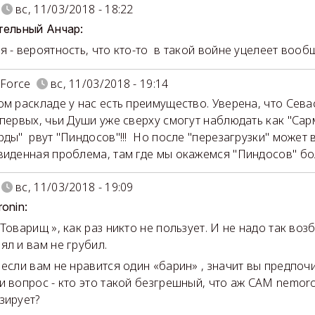
вс, 11/03/2018 - 18:22
тельный Анчар:
я - вероятность, что кто-то в такой войне уцелеет вооб
 Force
вс, 11/03/2018 - 19:14
ом раскладе у нас есть преимущество. Уверена, что Сев
 первых, чьи Души уже сверху смогут наблюдать как "Сар
рды" рвут "Пиндосов"!!! Но после "перезагрузки" может 
виденная проблема, там где мы окажемся "Пиндосов" бо
вс, 11/03/2018 - 19:09
ronin:
Товарищ », как раз никто не пользует. И не надо так воз
ял и вам не грубил.
 если вам не нравится один «барин» , значит вы предпочи
и вопрос - кто это такой безгрешный, что аж САМ nemor
зирует?