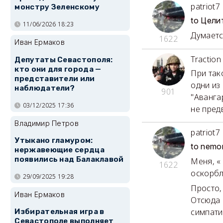
patriot7
монстру Зеленскому
to Цели
11/06/2026 18:23
Думаетс
1622
Иван Ермаков
Traction
Депутаты Севастополя:
кто они для города —
При так
представители или
одни из
наблюдатели?
901
"Аванга
03/12/2025 17:36
не пред
Владимир Петров
patriot7
Утыкано гламуром:
to nemo
нержавеющие сердца
появились над Балаклавой
Меня, « 
1622
оскорбл
29/09/2025 19:28
Просто,
Иван Ермаков
Отсюда 
симпати
Избирательная игра в
Севастополе выполняет