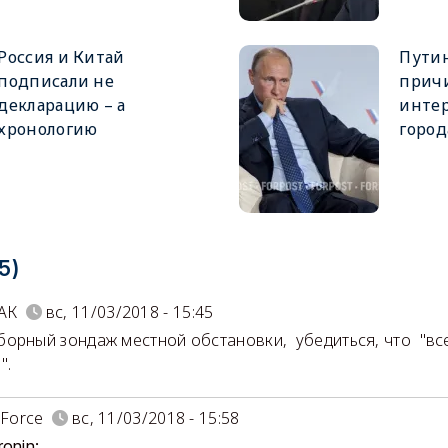
Россия и Китай
Путин
подписали не
причи
декларацию – а
инте
хронологию
город
5)
АК
вс, 11/03/2018 - 15:45
орный зондаж местной обстановки, убедиться, что "все
".
 Force
вс, 11/03/2018 - 15:58
ronin: