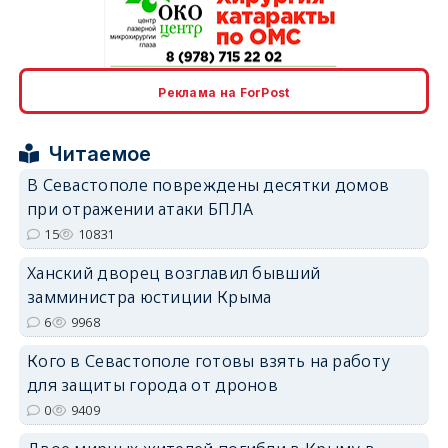
erid: 2SDnjcrDNw6
Реклама на ForPost
Читаемое
В Севастополе повреждены десятки домов
при отражении атаки БПЛА
erid: 2SDnjdPjgYS
15
10831
Ханский дворец возглавил бывший
замминистра юстиции Крыма
6
9968
Кого в Севастополе готовы взять на работу
erid: 2SDnjdvhGXG
для защиты города от дронов
0
9409