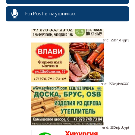
ForPost в наушниках
erid: 2SDnjdPjgYS
erid: 2SDnjdvhGXG
erid: 2SDnjcLUypt