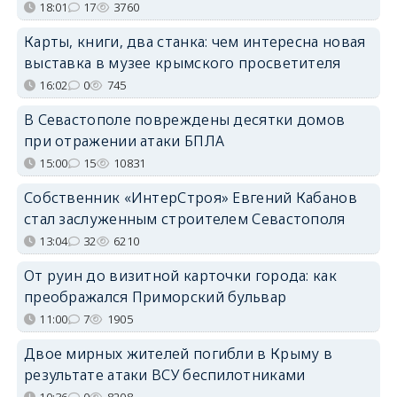
18:01
17
3760
Карты, книги, два станка: чем интересна новая
выставка в музее крымского просветителя
16:02
0
745
В Севастополе повреждены десятки домов
при отражении атаки БПЛА
15:00
15
10831
Собственник «ИнтерСтроя» Евгений Кабанов
стал заслуженным строителем Севастополя
13:04
32
6210
От руин до визитной карточки города: как
преображался Приморский бульвар
11:00
7
1905
Двое мирных жителей погибли в Крыму в
результате атаки ВСУ беспилотниками
10:36
0
8208