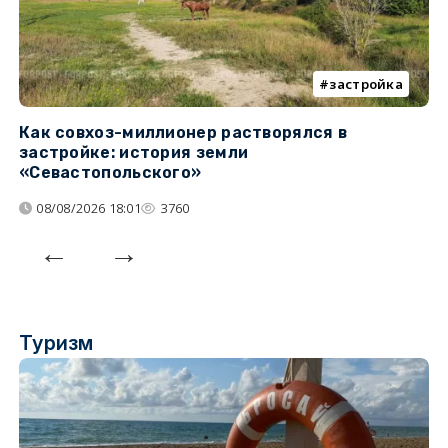
застройка
Как совхоз-миллионер растворялся в
К
застройке: история земли
н
«Севастопольского»
п
08/08/2026 18:01
3760
Туризм