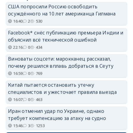
США попросили Россию освободить
осуждённого на 10 лет американца Гилмана
16:40
2
530
Facebook* снёс публикацию премьера Индии и
объяснил всё технической ошибкой
22:16
0
434
Виноваты соцсети: марокканец рассказал,
почему решился вплавь добраться в Сеуту
16:59
0
769
Китай пытается остановить утечку
специалистов и ужесточает правила выезда
16:07
0
463
Иран отменил удар по Украине, однако
требует компенсацию за атаку на судно
15:46
3
1253