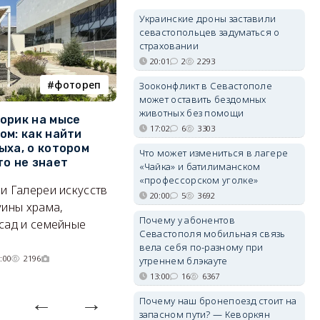
Украинские дроны заставили
севастопольцев задуматься о
страховании
20:01
2
2293
фотореп
работа
Зооконфликт в Севастополе
может оставить бездомных
животных без помощи
орик на мысе
Где в Севастополе можно
М
17:02
6
3303
ом: как найти
заработать 100 тысяч в
и
ыха, о котором
месяц
ф
Что может измениться в лагере
то не знает
Б
«Чайка» и батилиманском
А где — несоизмеримо меньше.
«профессорском уголке»
и Галереи искусств
«
06/08/2026 10:02
3799
20:00
5
3692
уины храма,
«
Почему у абонентов
сад и семейные
пр
Севастополя мобильная связь
вела себя по-разному при
:00
2196
утреннем блэкауте
13:00
16
6367
Почему наш бронепоезд стоит на
запасном пути? — Кеворкян