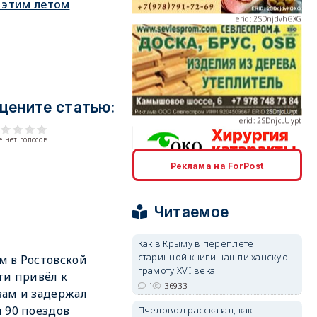
 этим летом
erid: 2SDnjcLUypt
цените статью:
 нет голосов
Реклама на ForPost
erid: 2SDnjcrDNw6
Читаемое
Как в Крыму в переплёте
старинной книги нашли ханскую
 в Ростовской
грамоту XVI века
ти привёл к
erid: 2SDnjdPjgYS
1
36933
ам и задержал
 90 поездов
Пчеловод рассказал, как