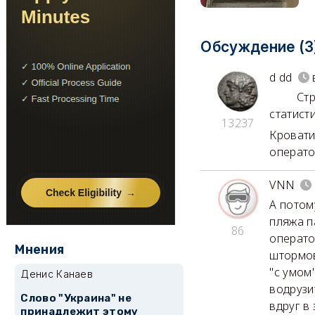
Обсуждение (3
d dd
Странна
статисти
13237
Кровати
операто
VNN
А потом
пляжа п
86
операто
Мнения
штормов
"с умом
Денис Канаев
водрузи
Слово "Украина" не
вдруг в
принадлежит этому