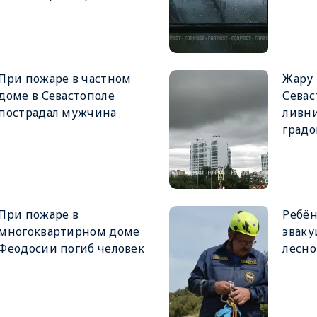
При пожаре в частном
Жару 
доме в Севастополе
Севас
пострадал мужчина
ливни
град
При пожаре в
Ребён
многоквартирном доме
эваку
Феодосии погиб человек
лесно