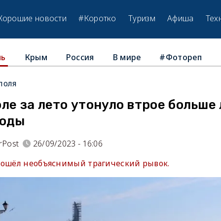
Хорошие новости
#Коротко
Туризм
Афиша
Тех
Крым
Россия
В мире
#Фотореп
ль
поля
ле за лето утонуло втрое больше
годы
rPost
26/09/2023 - 16:06
зошёл необъяснимый трагический рывок.