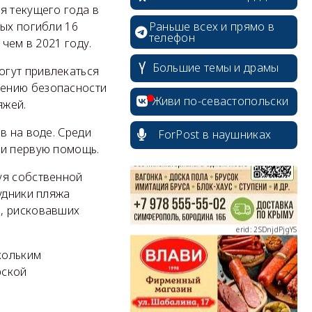
я текущего года в
рых погибли 16
Раньше всех и прямо в
телефон
чем в 2021 году.
Большие темы и драмы
огут привлекаться
erid: 2SDnjcrDNw6
чению безопасности
Живи по-севастопольски
яжей.
в на воде. Среди
ForPost в наушниках
ли первую помощь.
уя собственной
erid: 2SDnjdPjgYS
удники пляжа
н, рисковавших
кольким
рской
erid: 2SDnjdvhGXG