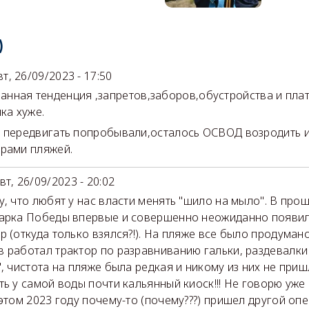
)
вт, 26/09/2023 - 17:50
я тенденция ,запретов,заборов,обустройства и плат
ка хуже.
 передвигать попробывали,осталось ОСВОД возродить и
рами пляжей.
вт, 26/09/2023 - 20:02
у, что любят у нас власти менять "шило на мыло". В про
арка Победы впервые и совершенно неожиданно появи
р (откуда только взялся?!). На пляже все было продуман
 работал трактор по разравниванию гальки, раздевалк
", чистота на пляже была редкая и никому из них не приш
ть у самой воды почти кальянный киоск!!! Не говорю уже о
 этом 2023 году почему-то (почему???) пришел другой опе