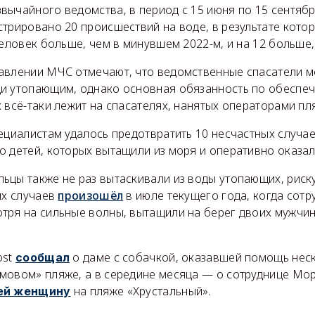
ычайного ведомства, в период с 15 июня по 15 сентябр
трировано 20 происшествий на воде, в результате кото
человек больше, чем в минувшем 2022-м, и на 12 больше, 
авлении МЧС отмечают, что ведомственные спасатели м
и утопающим, однако основная обязанность по обеспе
 всё-таки лежит на спасателях, нанятых операторами пл
ециалистам удалось предотвратить 10 несчастных случае
о детей, которых вытащили из моря и оперативно оказа
ьцы также не раз вытаскивали из воды утопающих, риск
их случаев
произошёл
в июле текущего года, когда сотр
тря на сильные волны, вытащили на берег двоих мужчи
ost
о даме с собачкой, оказавшей помощь нес
сообщал
мовом» пляже, а в середине месяца — о сотруднице Мо
на пляже «Хрустальный».
ей женщину