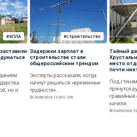
БПЛА
строительство
 заставили
Задержки зарплат в
Тайный дв
адуматься
строительстве стали
Хрустальн
общероссийским трендом
место отд
почти ник
иданием
Эксперты рассказали, когда
Под стенам
ударства
начнут решаться «временные
прячутся р
й, но и
трудности».
гравийный 
06/08/2026 15:20
299
качели.
06/08/2026 15