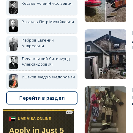
Кесаев Астан Николаевич
Рогачев Петр Михайлович
Ребров Евгений
Андреевич
Леваневский Сигизмунд
Александрович
Ушаков Федор Федорович
Перейти в раздел