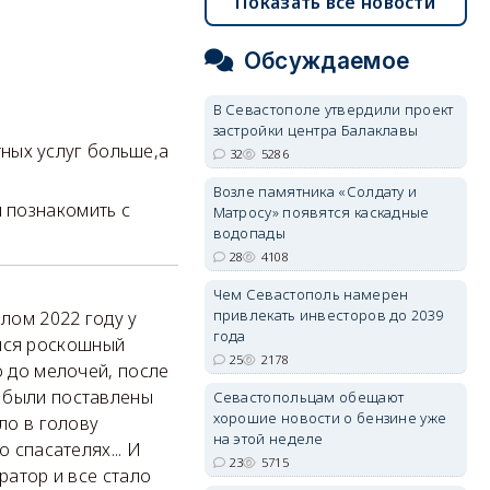
Показать все новости
Обсуждаемое
В Севастополе утвердили проект
застройки центра Балаклавы
ных услуг больше,а
32
5286
Возле памятника «Солдату и
 познакомить с
Матросу» появятся каскадные
водопады
28
4108
Чем Севастополь намерен
привлекать инвесторов до 2039
шлом 2022 году у
года
лся роскошный
25
2178
о до мелочей, после
и были поставлены
Севастопольцам обещают
хорошие новости о бензине уже
ло в голову
на этой неделе
 спасателях... И
23
5715
ратор и все стало