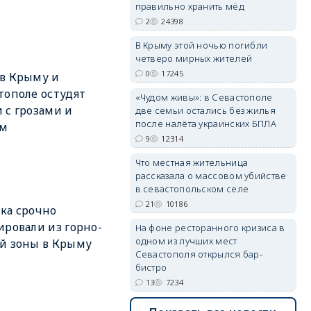
правильно хранить мёд
2
24398
В Крыму этой ночью погибли
четверо мирных жителей
erid: 2SDnjdvhGXG
0
17245
в Крыму и
тополе остудят
«Чудом живы»: в Севастополе
 с грозами и
две семьи остались без жилья
после налёта украинских БПЛА
ом
9
12314
Что местная жительница
рассказала о массовом убийстве
в севастопольском селе
21
10186
ка срочно
ировали из горно-
На фоне ресторанного кризиса в
одном из лучших мест
й зоны в Крыму
Севастополя открылся бар-
бистро
13
7234