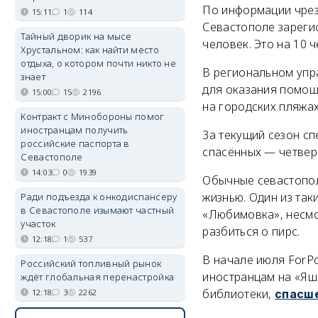
По информации чрезв
15:11
1
114
Севастополе зарегис
Тайный дворик на мысе
человек. Это на 10 
Хрустальном: как найти место
отдыха, о котором почти никто не
В региональном упр
знает
для оказания помощ
15:00
15
2196
на городских пляжах
Контракт с Минобороны помог
иностранцам получить
За текущий сезон сп
российские паспорта в
спасённых — четвер
Севастополе
14:03
0
1939
Обычные севастопол
жизнью. Один из так
Ради подъезда к онкодиспансеру
в Севастополе изымают частный
«Любимовка», несмо
участок
разбиться о пирс.
12:18
1
537
В начале июля ForP
Российский топливный рынок
иностранцам на «Яш
ждёт глобальная перенастройка
библиотеки,
спасш
12:18
3
2262