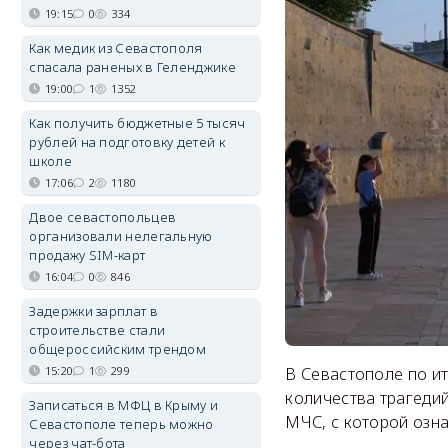
19:15
0
334
Как медик из Севастополя
спасала раненых в Геленджике
19:00
1
1352
Как получить бюджетные 5 тысяч
рублей на подготовку детей к
школе
17:06
2
1180
Двое севастопольцев
организовали нелегальную
продажу SIM-карт
16:04
0
846
Задержки зарплат в
строительстве стали
общероссийским трендом
В Севастополе по и
15:20
1
299
количества трагедий
Записаться в МФЦ в Крыму и
МЧС, с которой озн
Севастополе теперь можно
через чат-бота