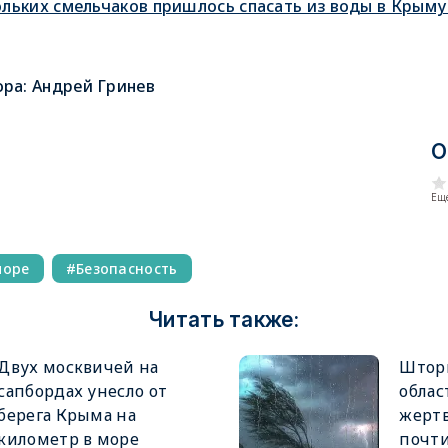
ольких смельчаков пришлось спасать из воды в Крыму
ора:
Андрей Гринев
О
Еще
море
Безопасность
Читать также:
Двух москвичей на
Шторм
сапбордах унесло от
облас
берега Крыма на
жертв
километр в море
почти