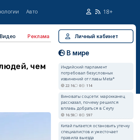
18+
нологии
Авто
Видео
Личный кабинет
Реклама
В мире
 людей, чем
Индийский парламент
потребовал безусловных
извинений от главы Meta*
22:16
0
114
Виноваты соцсети: марокканец
рассказал, почему решился
вплавь добраться в Сеуту
16:59
0
597
Китай пытается остановить утечку
специалистов и ужесточает
правила выезда