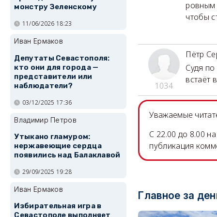
ровным 
монстру Зеленскому
чтобы с
11/06/2026 18:23
Иван Ермаков
Пётр Се
Депутаты Севастополя:
Судя по
кто они для города —
представители или
встаёт 
1034
наблюдатели?
03/12/2025 17:36
Уважаемые читате
Владимир Петров
C 22.00 до 8.00 
Утыкано гламуром:
публикация комм
нержавеющие сердца
появились над Балаклавой
29/09/2025 19:28
Иван Ермаков
Главное за ден
Избирательная игра в
Севастополе выполняет