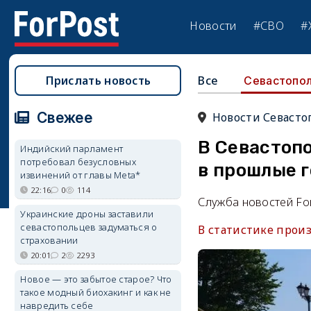
Новости
#СВО
#
Прислать новость
Все
Севастопо
Свежее
Новости Севасто
В Севастопо
Индийский парламент
потребовал безусловных
в прошлые 
извинений от главы Meta*
22:16
0
114
Служба новостей Fo
Украинские дроны заставили
севастопольцев задуматься о
В статистике прои
страховании
20:01
2
2293
Новое — это забытое старое? Что
такое модный биохакинг и как не
навредить себе