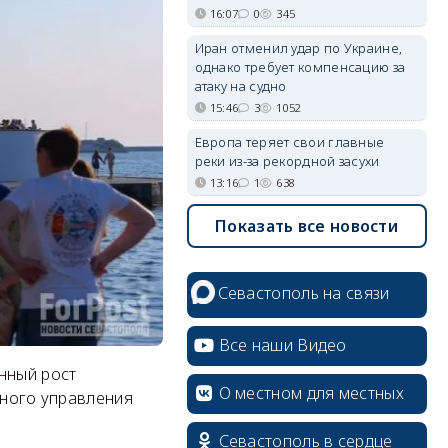
16:07
0
345
Иран отменил удар по Украине,
однако требует компенсацию за
атаку на судно
15:46
3
1052
Европа теряет свои главные
реки из-за рекордной засухи
13:16
1
638
Показать все новости
Севастополь на связи
Все наши Видео
нный рост
О местном для местных
ьного управления
Севастополь в сердце