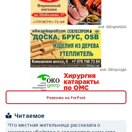
erid: 2SDnjdvhGXG
erid: 2SDnjcLUypt
Реклама на ForPost
erid: 2SDnjcrDNw6
Читаемое
Что местная жительница рассказала о