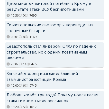
Двое мирных жителей погибли в Крыму в
результате атаки ВСУ беспилотниками
10:36
0
7695
Севастопольские светофоры переведут на
солнечные батареи
09:01
8
1169
Севастополь стал лидером ЮФО по падению
строительства, но с одним позитивным
нюансом
20:02
11
4258
Ханский дворец возглавил бывший
замминистра юстиции Крыма
19:00
6
9745
Любовь живёт три года? Почему новая песня
стала гимном тысяч россиянок
18:20
5
1617