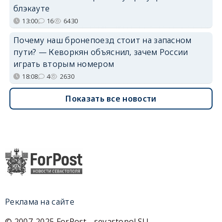
блэкауте
13:00
16
6430
Почему наш бронепоезд стоит на запасном
пути? — Кеворкян объяснил, зачем России
играть вторым номером
18:08
4
2630
Показать все новости
Реклама на сайте
© 2007-2025 ForPost - sevastopol.SU