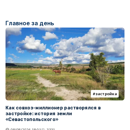
Главное за день
застройка
Как совхоз-миллионер растворялся в
К
застройке: история земли
н
«Севастопольского»
п
08/08/2026 18:01
3331