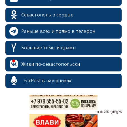
Севастополь в сердце
Раньше всех и прямо в телефон
Большие темы и драмы
erid: 2SDnjcrDNw6
Живи по-севастопольски
ForPost в наушниках
erid: 2SDnjdPjgYS