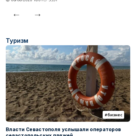
Туризм
бизнес
Власти Севастополя услышали операторов
П
севастопольских пляжей
о