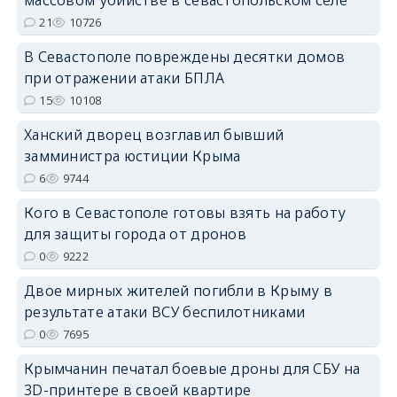
массовом убийстве в севастопольском селе
21
10726
erid: 2SDnjdPjgYS
В Севастополе повреждены десятки домов
при отражении атаки БПЛА
15
10108
Ханский дворец возглавил бывший
замминистра юстиции Крыма
erid: 2SDnjdvhGXG
6
9744
Кого в Севастополе готовы взять на работу
для защиты города от дронов
0
9222
Двое мирных жителей погибли в Крыму в
результате атаки ВСУ беспилотниками
0
7695
Крымчанин печатал боевые дроны для СБУ на
3D-принтере в своей квартире