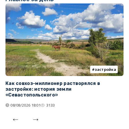
застройка
Как совхоз-миллионер растворялся в
К
застройке: история земли
н
«Севастопольского»
п
08/08/2026 18:01
3133