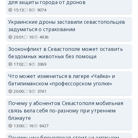
для защиты города от дронов
15:13
0
9074
Украинские дроны заставили севастопольцев
задуматься о страховании
20:01
10
4936
Зооконфликт в Севастополе может оставить
бездомных животных без помощи
17:02
6
3369
Что может измениться в лагере «Чайка» и
батилиманском «профессорском уголке»
20:00
5
3741
Почему у абонентов Севастополя мобильная
связь вела себя по-разному при утреннем
блэкауте
13:00
16
6427
Почему наш бронепоезд стоит на запасном