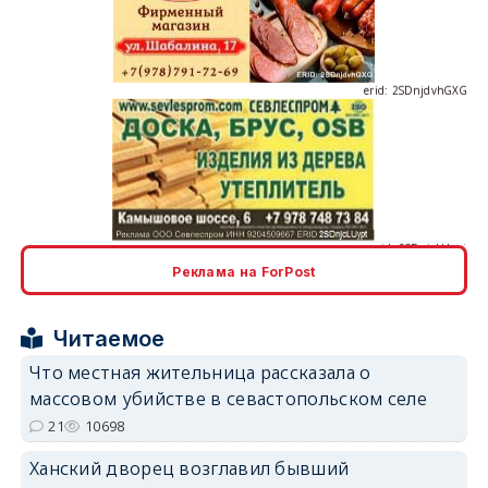
erid: 2SDnjdvhGXG
erid: 2SDnjcLUypt
Реклама на ForPost
erid: 2SDnjcrDNw6
Читаемое
Что местная жительница рассказала о
массовом убийстве в севастопольском селе
21
10698
Ханский дворец возглавил бывший
erid: 2SDnjdPjgYS