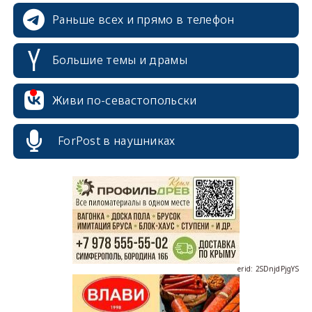
Раньше всех и прямо в телефон
Большие темы и драмы
Живи по-севастопольски
erid: 2SDnjcrDNw6
ForPost в наушниках
erid: 2SDnjdPjgYS