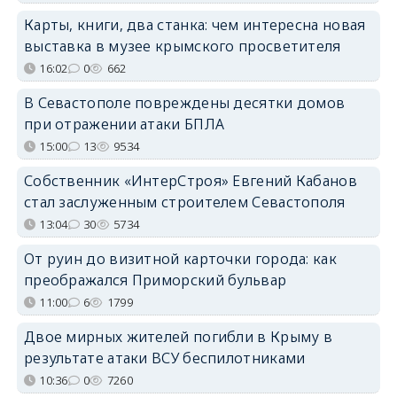
Карты, книги, два станка: чем интересна новая
выставка в музее крымского просветителя
16:02
0
662
В Севастополе повреждены десятки домов
при отражении атаки БПЛА
15:00
13
9534
Собственник «ИнтерСтроя» Евгений Кабанов
стал заслуженным строителем Севастополя
13:04
30
5734
От руин до визитной карточки города: как
преображался Приморский бульвар
11:00
6
1799
Двое мирных жителей погибли в Крыму в
результате атаки ВСУ беспилотниками
10:36
0
7260