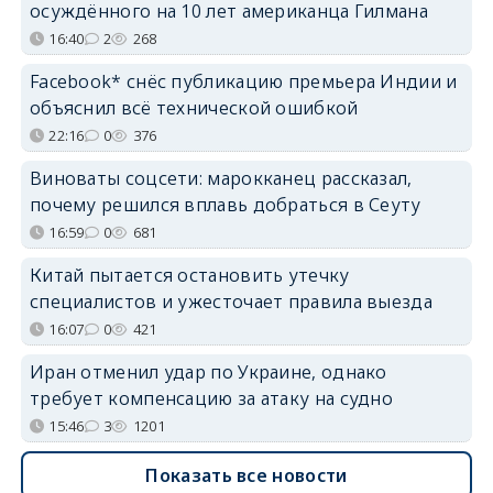
осуждённого на 10 лет американца Гилмана
16:40
2
268
Facebook* снёс публикацию премьера Индии и
объяснил всё технической ошибкой
22:16
0
376
Виноваты соцсети: марокканец рассказал,
почему решился вплавь добраться в Сеуту
16:59
0
681
Китай пытается остановить утечку
специалистов и ужесточает правила выезда
16:07
0
421
Иран отменил удар по Украине, однако
требует компенсацию за атаку на судно
15:46
3
1201
Показать все новости