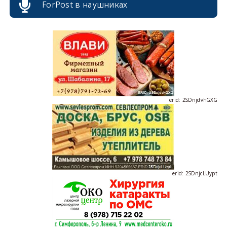
ForPost в наушниках
erid: 2SDnjdPjgYS
erid: 2SDnjdvhGXG
erid: 2SDnjcLUypt