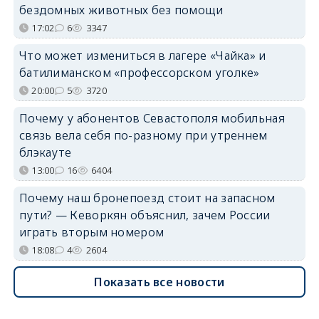
бездомных животных без помощи
17:02
6
3347
Что может измениться в лагере «Чайка» и
батилиманском «профессорском уголке»
20:00
5
3720
Почему у абонентов Севастополя мобильная
связь вела себя по-разному при утреннем
блэкауте
13:00
16
6404
Почему наш бронепоезд стоит на запасном
пути? — Кеворкян объяснил, зачем России
играть вторым номером
18:08
4
2604
Показать все новости