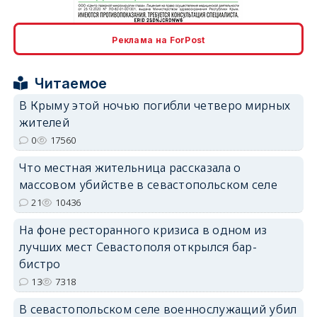
erid: 2SDnjcrDNw6
Реклама на ForPost
Читаемое
В Крыму этой ночью погибли четверо мирных
жителей
erid: 2SDnjdPjgYS
0
17560
Что местная жительница рассказала о
массовом убийстве в севастопольском селе
21
10436
На фоне ресторанного кризиса в одном из
erid: 2SDnjdvhGXG
лучших мест Севастополя открылся бар-
бистро
13
7318
В севастопольском селе военнослужащий убил