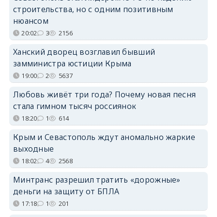
строительства, но с одним позитивным
нюансом
20:02
3
2156
Ханский дворец возглавил бывший
замминистра юстиции Крыма
19:00
2
5637
Любовь живёт три года? Почему новая песня
стала гимном тысяч россиянок
18:20
1
614
Крым и Севастополь ждут аномально жаркие
выходные
18:02
4
2568
Минтранс разрешил тратить «дорожные»
деньги на защиту от БПЛА
17:18
1
201