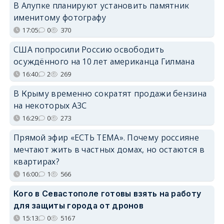
В Алупке планируют установить памятник
именитому фотографу
17:05
0
370
США попросили Россию освободить
осуждённого на 10 лет американца Гилмана
16:40
2
269
В Крыму временно сократят продажи бензина
на некоторых АЗС
16:29
0
273
Прямой эфир «ЕСТЬ ТЕМА». Почему россияне
мечтают жить в частных домах, но остаются в
квартирах?
16:00
1
566
Кого в Севастополе готовы взять на работу
для защиты города от дронов
15:13
0
5167