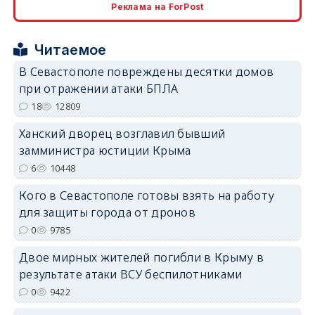
Реклама на ForPost
erid: 2SDnjcrDNw6
Читаемое
В Севастополе повреждены десятки домов
при отражении атаки БПЛА
18
12809
erid: 2SDnjdPjgYS
Ханский дворец возглавил бывший
замминистра юстиции Крыма
6
10448
Кого в Севастополе готовы взять на работу
для защиты города от дронов
0
9785
erid: 2SDnjdvhGXG
Двое мирных жителей погибли в Крыму в
результате атаки ВСУ беспилотниками
0
9422