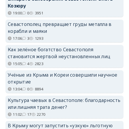
Козюру
19:00
0
3951
Севастополец превращает груды металла в
корабли и маяки
17:06
3
1293
Как зелёное богатство Севастополя
становится жертвой неустановленных лиц
15:05
4
2823
Учёные из Крыма и Кореи совершили научное
открытие
13:04
0
8894
Культура чаевых в Севастополе: благодарность
или лишняя трата денег?
11:02
17
2270
В Крыму могут запустить «узкую» льготную