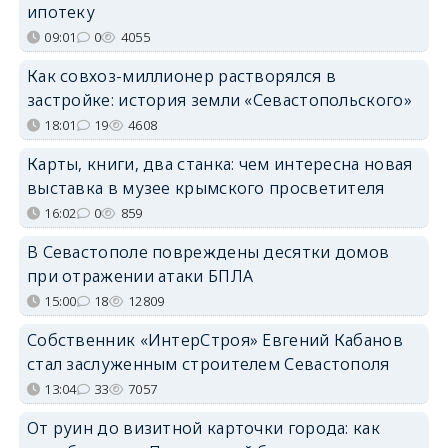
ипотеку
09:01
0
4055
Как совхоз-миллионер растворялся в
застройке: история земли «Севастопольского»
18:01
19
4608
Карты, книги, два станка: чем интересна новая
выставка в музее крымского просветителя
16:02
0
859
В Севастополе повреждены десятки домов
при отражении атаки БПЛА
15:00
18
12809
Собственник «ИнтерСтроя» Евгений Кабанов
стал заслуженным строителем Севастополя
13:04
33
7057
От руин до визитной карточки города: как