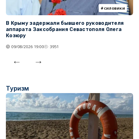
силовики
В Крыму задержали бывшего руководителя
К
аппарата Заксобрания Севастополя Олега
з
Козюру
«
09/08/2026 19:00
3951
Туризм