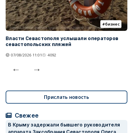
бизнес
Власти Севастополя услышали операторов
П
севастопольских пляжей
о
07/08/2026 11:01
4092
Прислать новость
Свежее
В Крыму задержали бывшего руководителя
аппарата Заксобрания Севастополя Олега