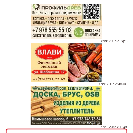
erid: 2SDnjdPjgYS
erid: 2SDnjdvhGXG
erid: 2SDnjcLUypt