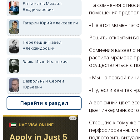
Развожаев Михаил
На сомнения относи
Владимирович
помещения предпола
Гагарин Юрий Алексеевич
«На этот момент это
Решить открытый во
Перелешин Павел
Александрович
Сомнения вызвало и 
распила мрамора при
Заика Иван Иванович
осуществляться с по
«Мы на первой линии
Бездольный Сергей
Юрьевич
«Ну, если вам так нр
А вот синий цвет вс
Перейти в раздел
цвет инкерманского
Стрецкис к тому же 
перфорированными м
подготовить визуал