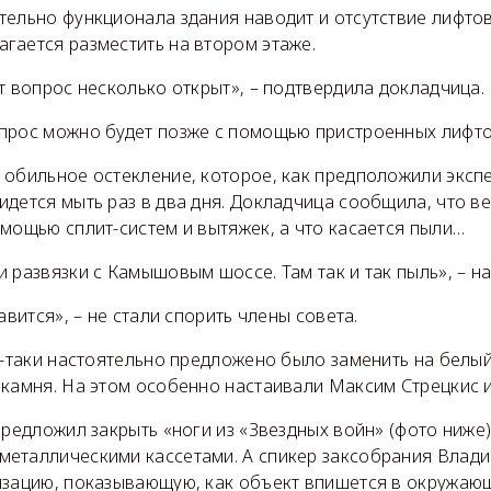
тельно функционала здания наводит и отсутствие лифто
гается разместить на втором этаже.
т вопрос несколько открыт», – подтвердила докладчица.
прос можно будет позже с помощью пристроенных лифто
обильное остекление, которое, как предположили экспе
дется мыть раз в два дня. Докладчица сообщила, что в
мощью сплит-систем и вытяжек, а что касается пыли…
 развязки с Камышовым шоссе. Там так и так пыль», – н
авится», – не стали спорить члены совета.
е-таки настоятельно предложено было заменить на белый.
 камня. На этом особенно настаивали Максим Стрецкис 
предложил закрыть «ноги из «Звездных войн» (фото ниже)
еталлическими кассетами. А спикер заксобрания Влад
изацию, показывающую, как объект впишется в окружающ