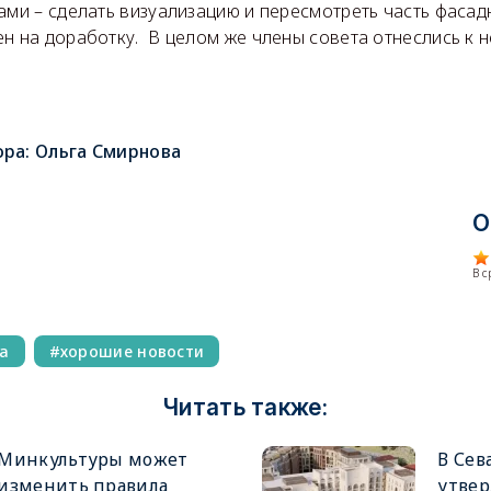
ами – сделать визуализацию и пересмотреть часть фаса
н на доработку. В целом же члены совета отнеслись к 
ора:
Ольга Смирнова
О
В 
а
хорошие новости
Читать также:
Минкультуры может
В Сев
изменить правила
утвер