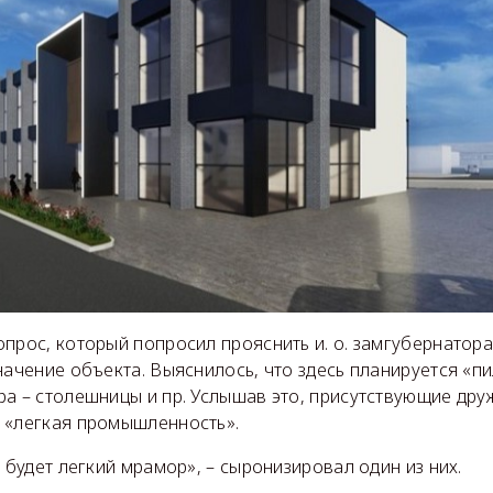
опрос, который попросил прояснить и. о. замгубернатор
начение объекта. Выяснилось, что здесь планируется «пи
ра – столешницы и пр. Услышав это, присутствующие дру
 «легкая промышленность».
о будет легкий мрамор», – сыронизировал один из них.