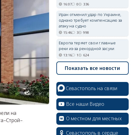
16:07
0
336
Иран отменил удар по Украине,
однако требует компенсацию за
атаку на судно
15:46
3
998
Европа теряет свои главные
реки из-за рекордной засухи
13:16
1
624
Показать все новости
Севастополь на связи
Все наши Видео
рели на
О местном для местных
га–Строй–
Севастополь в сердце