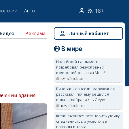
18+
нологии
Авто
Видео
Личный кабинет
Реклама
В мире
й
Индийский парламент
потребовал безусловных
извинений от главы Meta*
22:16
0
48
Виноваты соцсети: марокканец
рассказал, почему решился
ачении здания.
вплавь добраться в Сеуту
16:59
0
581
Китай пытается остановить утечку
специалистов и ужесточает
правила выезда