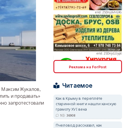
erid: 2SDnjcLUypt
Реклама на ForPost
erid: 2SDnjcrDNw6
Читаемое
а Максим Жукалов,
лить и продавать»
Как в Крыму в переплёте
жно запротестовали
старинной книги нашли ханскую
грамоту XVI века
erid: 2SDnjdPjgYS
1
36908
Пчеловод рассказал, как