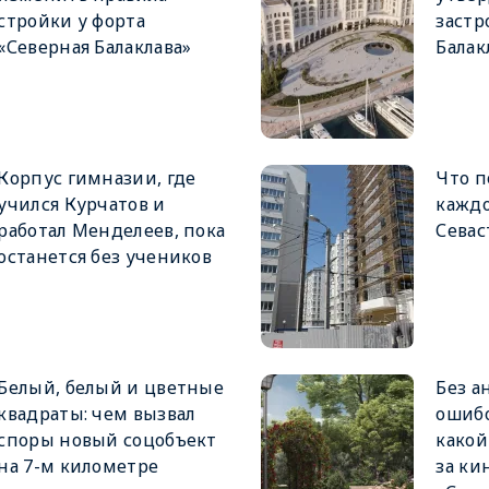
стройки у форта
застр
«Северная Балаклава»
Балак
Корпус гимназии, где
Что п
учился Курчатов и
каждо
работал Менделеев, пока
Севас
останется без учеников
Белый, белый и цветные
Без а
квадраты: чем вызвал
ошибо
споры новый соцобъект
какой
на 7-м километре
за ки