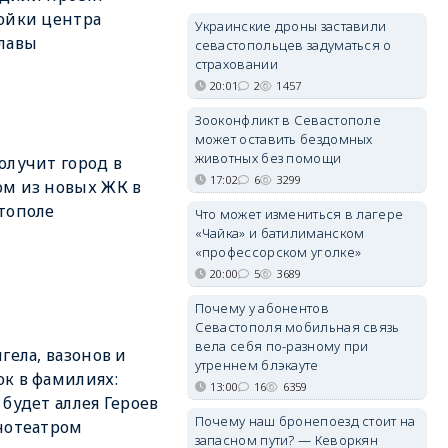
ойки центра
Украинские дроны заставили
лавы
севастопольцев задуматься о
страховании
20:01
2
1457
Зооконфликт в Севастополе
может оставить бездомных
животных без помощи
олучит город в
17:02
6
3299
м из новых ЖК в
тополе
Что может измениться в лагере
«Чайка» и батилиманском
«профессорском уголке»
20:00
5
3689
Почему у абонентов
Севастополя мобильная связь
вела себя по-разному при
нгела, вазонов и
утреннем блэкауте
к в фамилиях:
13:00
16
6359
 будет аллея Героев
Почему наш бронепоезд стоит на
нотеатром
запасном пути? — Кеворкян