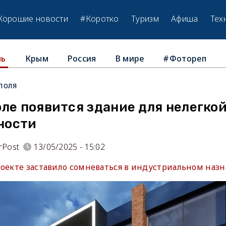
Хорошие новости
#Коротко
Туризм
Афиша
Тех
Крым
Россия
В мире
#Фотореп
ль
поля
ле появится здание для нелегко
ности
rPost
13/05/2025 - 15:02
роекте заставило сомневаться в индустриальном назн