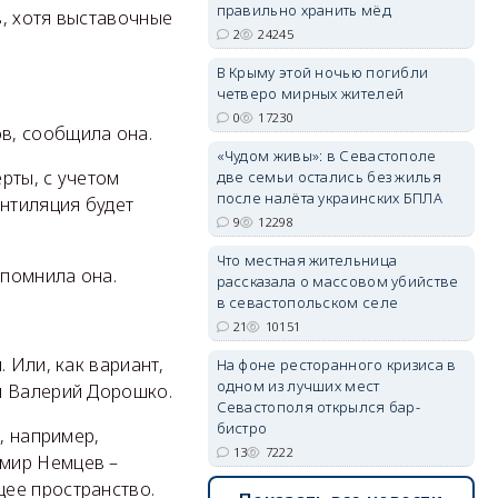
правильно хранить мёд
в, хотя выставочные
2
24245
В Крыму этой ночью погибли
четверо мирных жителей
erid: 2SDnjdvhGXG
0
17230
в, сообщила она.
«Чудом живы»: в Севастополе
рты, с учетом
две семьи остались без жилья
после налёта украинских БПЛА
ентиляция будет
9
12298
Что местная жительница
апомнила она.
рассказала о массовом убийстве
в севастопольском селе
21
10151
 Или, как вариант,
На фоне ресторанного кризиса в
одном из лучших мест
и Валерий Дорошко.
Севастополя открылся бар-
бистро
, например,
13
7222
имир Немцев –
ее пространство.