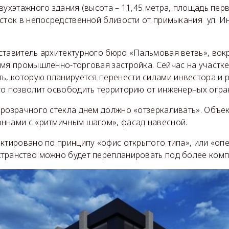
вухэтажного здания (высота – 11,45 метра, площадь перв
сток в непосредственной близости от примыкания ул. И
ставитель архитектурного бюро «Пальмовая ветвь», вок
емя промышленно-торговая застройка. Сейчас на участке
ть, которую планируется перенести силами инвестора и
то позволит освободить территорию от инженерных огра
прозрачного стекла днем должно «отзеркаливать». Объе
ннами с «ритмичным шагом», фасад навесной.
ктировано по принципу «офис открытого типа», или «опе
транство можно будет перепланировать под более ком