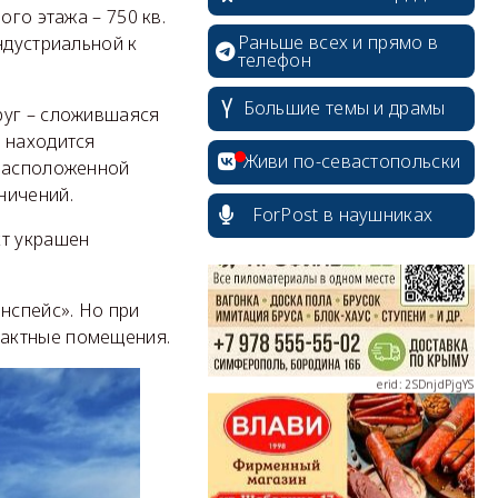
ого этажа – 750 кв.
Раньше всех и прямо в
ндустриальной к
телефон
Большие темы и драмы
руг – сложившаяся
erid: 2SDnjcrDNw6
 находится
Живи по-севастопольски
 расположенной
ничений.
ForPost в наушниках
кт украшен
erid: 2SDnjdPjgYS
нспейс». Но при
пактные помещения.
erid: 2SDnjdvhGXG