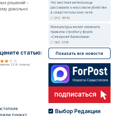
дных решений –
Что местная жительница
рассказала о массовом убийстве
нему довольно
в севастопольском селе
21
10151
Минкультуры может изменить
правила стройки у форта
«Северная Балаклава»
16
2118
цените статью:
Показать все новости
среднем:
2.3
(
6
голосов)
астополе
Выбор Редакции
дили проект