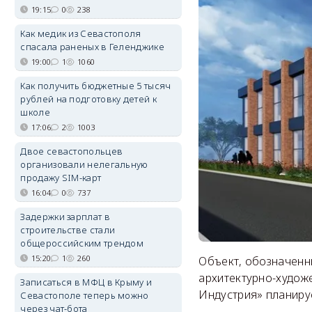
19:15
0
238
Как медик из Севастополя
спасала раненых в Геленджике
19:00
1
1060
Как получить бюджетные 5 тысяч
рублей на подготовку детей к
школе
17:06
2
1003
Двое севастопольцев
организовали нелегальную
продажу SIM-карт
16:04
0
737
Задержки зарплат в
строительстве стали
общероссийским трендом
15:20
1
260
Объект, обозначенн
архитектурно-худож
Записаться в МФЦ в Крыму и
Индустрия» планируе
Севастополе теперь можно
через чат-бота