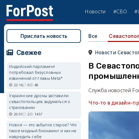
Новости
#СВО
#
Прислать новость
Все
Севастопо
Свежее
Новости Севасто
В Севастопо
Индийский парламент
потребовал безусловных
промышлен
извинений от главы Meta*
22:16
0
48
Служба новостей Fo
Украинские дроны заставили
севастопольцев задуматься о
Что-то в дизайн-п
страховании
20:01
2
1457
Новое — это забытое старое? Что
такое модный биохакинг и как не
навредить себе