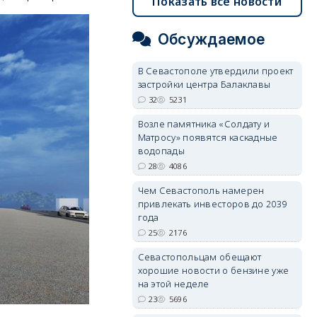
Показать все новости
Обсуждаемое
В Севастополе утвердили проект
застройки центра Балаклавы
32
5231
Возле памятника «Солдату и
Матросу» появятся каскадные
водопады
28
4086
Чем Севастополь намерен
привлекать инвесторов до 2039
года
25
2176
Севастопольцам обещают
хорошие новости о бензине уже
на этой неделе
23
5696