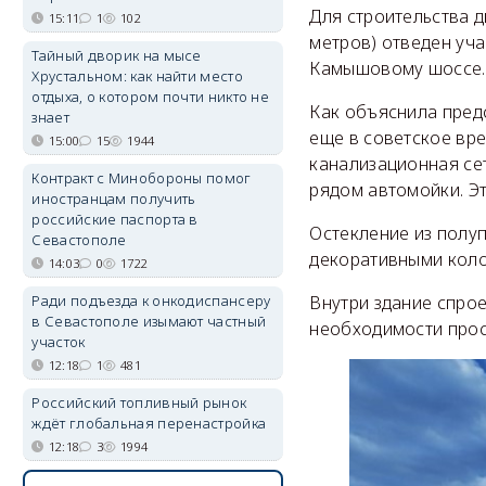
Для строительства д
15:11
1
102
метров) отведен уча
Тайный дворик на мысе
Камышовому шоссе.
Хрустальном: как найти место
отдыха, о котором почти никто не
Как объяснила пред
знает
еще в советское вр
15:00
15
1944
канализационная се
Контракт с Минобороны помог
рядом автомойки. Э
иностранцам получить
российские паспорта в
Остекление из полу
Севастополе
декоративными коло
14:03
0
1722
Ради подъезда к онкодиспансеру
Внутри здание спрое
в Севастополе изымают частный
необходимости прос
участок
12:18
1
481
Российский топливный рынок
ждёт глобальная перенастройка
12:18
3
1994