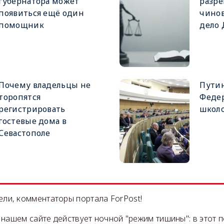
губернатора может
разре
появиться ещё один
чинов
помощник
дело
Почему владельцы не
Путин
торопятся
Феде
регистрировать
школ
гостевые дома в
Севастополе
ли, комментаторы портала ForPost!
на нашем сайте действует ночной "режим тишины": в этот 