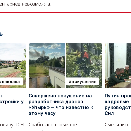
ентариев невозможна.
ь
алаклава
покушение
т
Совершено покушение на
Путин про
стройки у
разработчика дронов
кадровые 
«Упырь» — что известно к
руководс
этому часу
Сил
ловину ТСН
Сработало взрывное
Сменились