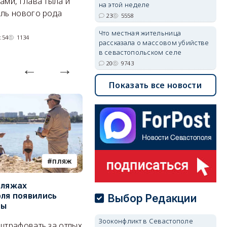
ами, глава тыла и
парковками.
на этой неделе
ль нового рода
05/08/2026 08:01
4411
23
5558
Что местная жительница
:54
1134
рассказала о массовом убийстве
в севастопольском селе
20
9743
Показать все новости
пляж
туризм
пляжах
Двух москвичей на
П
ля появились
сапбордах унесло от берега
о
Выбор Редакции
ры
Крыма на километр в море
б
Е
Зооконфликт в Севастополе
штрафовать за отдых
Спасатели благополучно