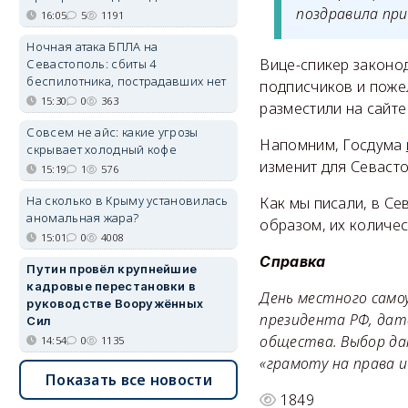
поздравила пр
16:05
5
1191
Ночная атака БПЛА на
Вице-спикер законо
Севастополь: сбиты 4
беспилотника, пострадавших нет
подписчиков и поже
15:30
0
363
разместили на сайт
Совсем не айс: какие угрозы
Напомним, Госдума
скрывает холодный кофе
изменит для Севаст
15:19
1
576
На сколько в Крыму установилась
Как мы писали, в Се
аномальная жара?
образом, их количе
15:01
0
4008
Справка
Путин провёл крупнейшие
кадровые перестановки в
День местного самоу
руководстве Вооружённых
президента РФ, дат
Сил
общества. Выбор дат
14:54
0
1135
«грамоту на права и
Показать все новости
1849