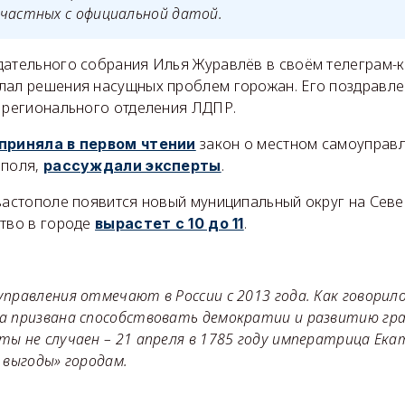
ичастных с официальной датой.
дательного собрания Илья Журавлёв в своём телеграм-
лал решения насущных проблем горожан. Его поздравле
е регионального отделения ЛДПР.
закон о местном самоуправл
приняла в первом чтении
ополя,
.
рассуждали эксперты
вастополе появится новый муниципальный округ на Севе
ство в городе
.
вырастет с 10 до 11
правления отмечают в России с 2013 года. Как говорило
а призвана способствовать демократии и развитию гр
ы не случаен – 21 апреля в 1785 году императрица Екат
 выгоды» городам.