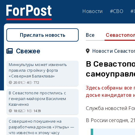
Новости
#СВО
#
Прислать новость
Все
Севастопо
Свежее
Новости Севасто
В Севастоп
Минкультуры может изменить
правила стройки у форта
самоуправл
«Северная Балаклава»
20:01
4
772
Здесь собраны все
В Севастополе простились с
досье кандидатов 
генерал-майором Василием
Казаченко
Служба новостей Fo
18:02
1
1439
В России сегодня, 2
Совершено покушение на
разработчика дронов «Упырь» —
что известно к этому часу