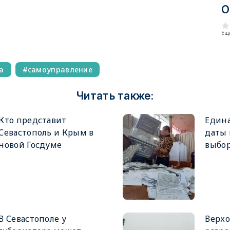
О
Еще
а
самоуправление
Читать также:
Кто представит
Едина
Севастополь и Крым в
даты
новой Госдуме
выбор
В Севастополе у
Верхо