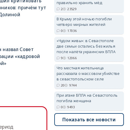
шил критиковать
правильно хранить мёд
ников: причём тут
2
23529
 Долиной
В Крыму этой ночью погибли
четверо мирных жителей
erid: 2SDnjdvhGXG
0
17036
«Чудом живы»: в Севастополе
две семьи остались без жилья
 назвал Совет
после налёта украинских БПЛА
рации «кадровой
9
12066
ой»
Что местная жительница
рассказала о массовом убийстве
в севастопольском селе
20
9744
При атаке БПЛА на Севастополь
погибла женщина
0
9493
Показать все новости
период