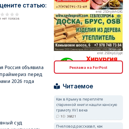
цените статью:
 нет голосов
erid: 2SDnjcLUypt
я Россия объявила
Реклама на ForPost
 праймериз перед
erid: 2SDnjcrDNw6
ами 2026 года
Читаемое
Как в Крыму в переплёте
старинной книги нашли ханскую
грамоту XVI века
erid: 2SDnjdPjgYS
1
36821
вный суд
Пчеловод рассказал, как