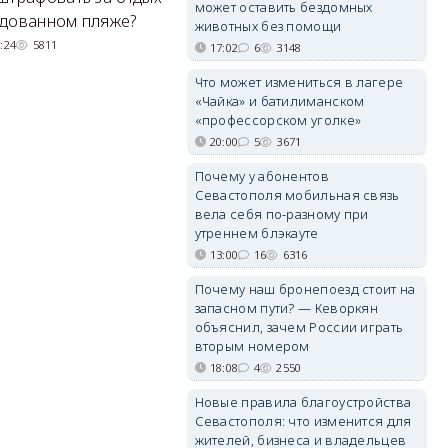
может оставить бездомных
Н
удованном пляже?
вернули туристов обратно на
животных без помощи
де
сушу.
:24
5811
17:02
6
3148
29/07/2026 17:03
6369
Что может измениться в лагере
«Чайка» и батилиманском
«профессорском уголке»
20:00
5
3671
Почему у абонентов
Севастополя мобильная связь
вела себя по-разному при
утреннем блэкауте
13:00
16
6316
Почему наш бронепоезд стоит на
запасном пути? — Кеворкян
объяснил, зачем России играть
вторым номером
18:08
4
2550
Новые правила благоустройства
Севастополя: что изменится для
жителей, бизнеса и владельцев