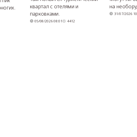
 пик
квартал с отелями и
на необор
ногих.
парковками.
31/07/2026 10
05/08/2026 08:01
4412