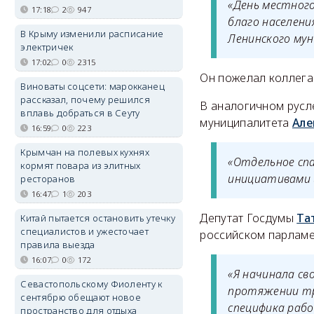
«День местног
17:18
2
947
благо населени
В Крыму изменили расписание
Ленинского му
электричек
17:02
0
2315
Он пожелал коллега
Виноваты соцсети: марокканец
рассказал, почему решился
В аналогичном русл
вплавь добраться в Сеуту
муниципалитета
Але
16:59
0
223
Крымчан на полевых кухнях
«Отдельное сп
кормят повара из элитных
инициативами 
ресторанов
16:47
1
203
Депутат Госдумы
Та
Китай пытается остановить утечку
специалистов и ужесточает
российском парламе
правила выезда
16:07
0
172
«Я начинала св
Севастопольскому Фиоленту к
протяжении трё
сентябрю обещают новое
специфика рабо
пространство для отдыха