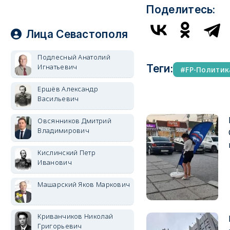
Поделитесь:
Лица Севастополя
Подлесный Анатолий
Игнатьевич
Теги:
FP-Политик
Ершёв Александр
Васильевич
Овсянников Дмитрий
Владимирович
Кислинский Петр
Иванович
Машарский Яков Маркович
Криванчиков Николай
Григорьевич