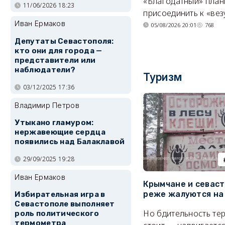
«Благодатный» план
11/06/2026 18:23
присоединить к «вез
Иван Ермаков
05/08/2026 20:01
768
Депутаты Севастополя:
кто они для города —
представители или
наблюдатели?
Туризм
03/12/2025 17:36
Владимир Петров
Утыкано гламуром:
нержавеющие сердца
появились над Балаклавой
29/09/2025 19:28
Иван Ермаков
Крымчане и севас
реже жалуются на
Избирательная игра в
Севастополе выполняет
Но бдительность тер
роль политического
термометра