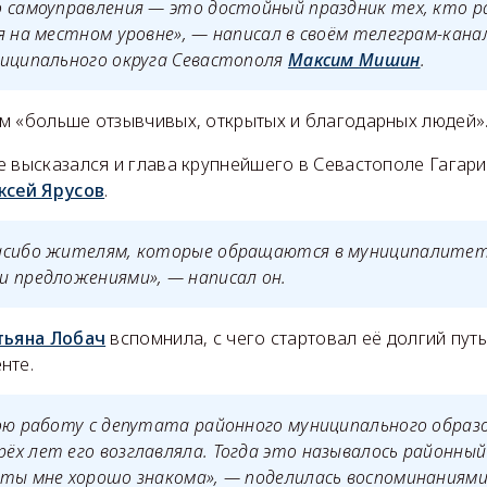
о самоуправления — это достойный праздник тех, кто 
я на местном уровне», — написал в своём телеграм-кана
ниципального округа Севастополя
Максим Мишин
.
м «больше отзывчивых, открытых и благодарных людей»
е высказался и глава крупнейшего в Севастополе Гагар
ксей Ярусов
.
асибо жителям, которые обращаются в муниципалитет
и предложениями», — написал он.
тьяна Лобач
вспомнила, с чего стартовал её долгий путь
нте.
ою работу с депутата районного муниципального образ
х лет его возглавляла. Тогда это называлось районный
ты мне хорошо знакома», — поделилась воспоминаниями 