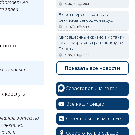
работает на
15:46
3
804
ле глава
Европа теряет свои главные
реки из-за рекордной засухи
13:16
1
549
.
Миграционный кризис в Испании
начал закрывать границы внутри
инского
Европы
15:05
1
777
Показать все новости
 со своими
Севастополь на связи
 к креслу в
Все наши Видео
ования, затем на
О местном для местных
 совет, но
она, и
Севастополь в сердце