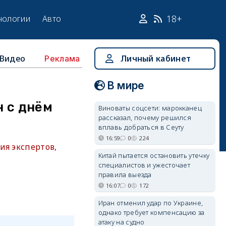
18+
нологии
Авто
Видео
Личный кабинет
Реклама
В мире
 с днём
Виноваты соцсети: марокканец
рассказал, почему решился
вплавь добраться в Сеуту
16:59
0
224
ия экспертов,
Китай пытается остановить утечку
специалистов и ужесточает
правила выезда
16:07
0
172
Иран отменил удар по Украине,
однако требует компенсацию за
атаку на судно