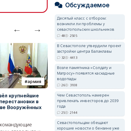
Обсуждаемое
Десятый класс с отбором:
возникли ли проблемы у
севастопольских школьников
48
2505
В Севастополе утвердили проект
застройки центра Балаклавы
32
4413
Возле памятника «Солдату и
Матросу» появятся каскадные
водопады
армия
Балаклава
26
3108
Чем Севастополь намерен
вёл крупнейшие
В Севастополе утвердили
З
привлекать инвесторов до 2039
перестановки в
проект застройки центра
м
года
тве Вооружённых
Балаклавы
ж
25
2144
Там появится туристический
См
Севастопольцам обещают
 командующие
квартал с отелями и
к
хорошие новости о бензине уже