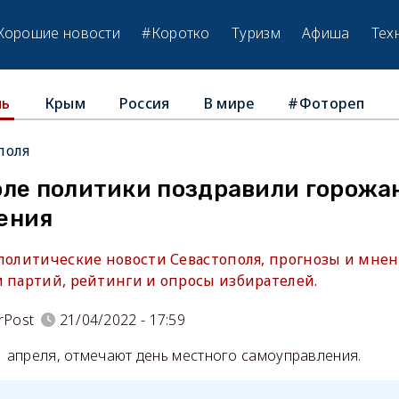
Хорошие новости
#Коротко
Туризм
Афиша
Тех
Крым
Россия
В мире
#Фотореп
ль
поля
оле политики поздравили горожан
ения
 политические новости Севастополя, прогнозы и мнен
и партий, рейтинги и опросы избирателей.
rPost
21/04/2022 - 17:59
1 апреля, отмечают день местного самоуправления.