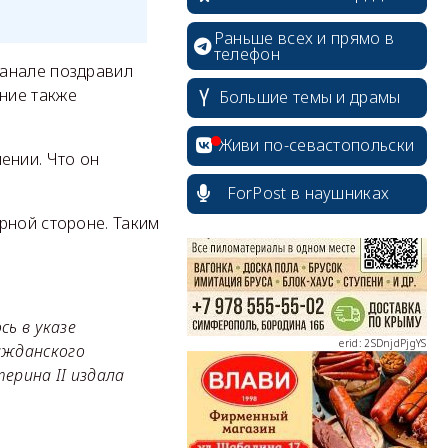
Раньше всех и прямо в
телефон
канале поздравил
ние также
Большие темы и драмы
erid: 2SDnjcrDNw6
Живи по-севастопольски
ении. Что он
ForPost в наушниках
рной стороне. Таким
erid: 2SDnjdPjgYS
сь в указе
ажданского
ерина II издала
erid: 2SDnjdvhGXG