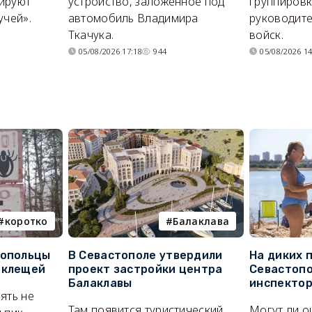
ируют
устройство, заложенное под
группировк
учей».
автомобиль Владимира
руководите
Ткачука.
войск.
05/08/2026 17:18
944
05/08/2026 14
коротко
Балаклава
топольцы
В Севастополе утвердили
На диких 
 клещей
проект застройки центра
Севастопо
Балаклавы
инспекто
ять не
Там появится туристический
Могут ли о