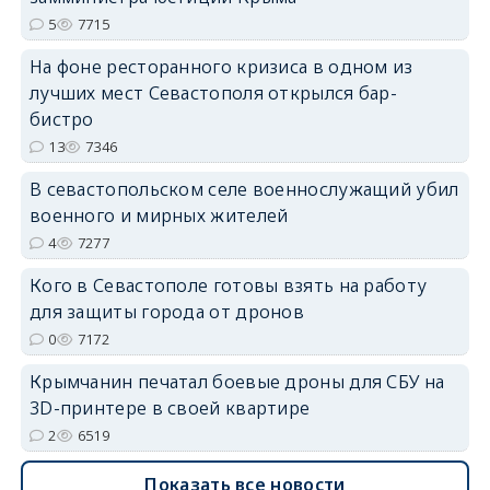
5
7715
erid: 2SDnjdPjgYS
На фоне ресторанного кризиса в одном из
лучших мест Севастополя открылся бар-
бистро
13
7346
erid: 2SDnjdvhGXG
В севастопольском селе военнослужащий убил
военного и мирных жителей
4
7277
Кого в Севастополе готовы взять на работу
для защиты города от дронов
0
7172
Крымчанин печатал боевые дроны для СБУ на
3D-принтере в своей квартире
2
6519
Показать все новости