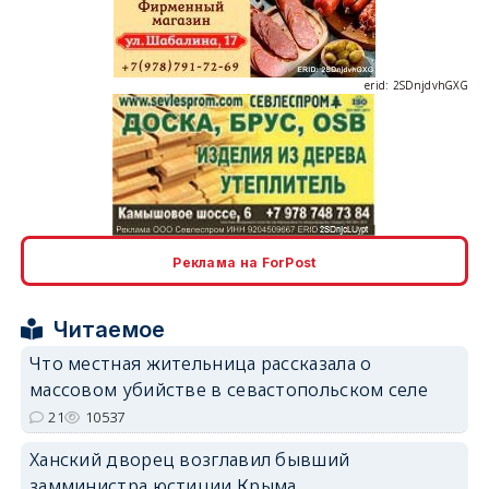
erid: 2SDnjdvhGXG
erid: 2SDnjcLUypt
Реклама на ForPost
Читаемое
erid: 2SDnjcrDNw6
Что местная жительница рассказала о
массовом убийстве в севастопольском селе
21
10537
Ханский дворец возглавил бывший
замминистра юстиции Крыма