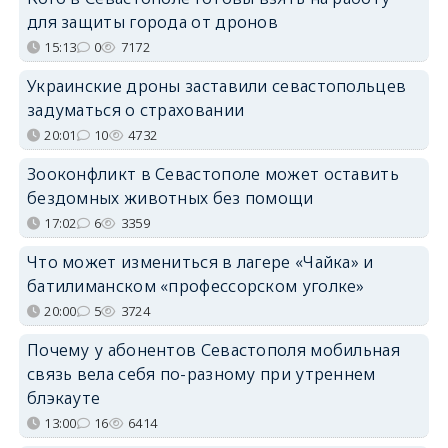
для защиты города от дронов
15:13
0
7172
Украинские дроны заставили севастопольцев
задуматься о страховании
20:01
10
4732
Зооконфликт в Севастополе может оставить
бездомных животных без помощи
17:02
6
3359
Что может измениться в лагере «Чайка» и
батилиманском «профессорском уголке»
20:00
5
3724
Почему у абонентов Севастополя мобильная
связь вела себя по-разному при утреннем
блэкауте
13:00
16
6414