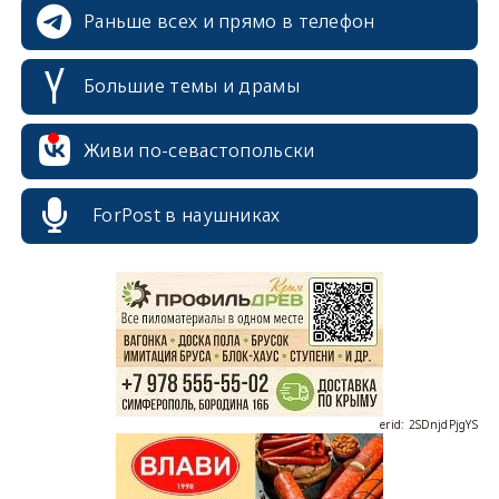
Раньше всех и прямо в телефон
Большие темы и драмы
Живи по-севастопольски
ForPost в наушниках
erid: 2SDnjcrDNw6
erid: 2SDnjdPjgYS