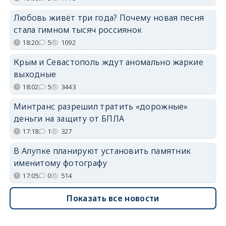
Любовь живёт три года? Почему новая песня
стала гимном тысяч россиянок
18:20
5
1092
Крым и Севастополь ждут аномально жаркие
выходные
18:02
5
3443
Минтранс разрешил тратить «дорожные»
деньги на защиту от БПЛА
17:18
1
327
В Алупке планируют установить памятник
именитому фотографу
17:05
0
514
Показать все новости