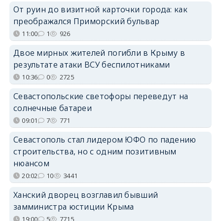
От руин до визитной карточки города: как
преображался Приморский бульвар
11:00
1
926
Двое мирных жителей погибли в Крыму в
результате атаки ВСУ беспилотниками
10:36
0
2725
Севастопольские светофоры переведут на
солнечные батареи
09:01
7
771
Севастополь стал лидером ЮФО по падению
строительства, но с одним позитивным
нюансом
20:02
10
3441
Ханский дворец возглавил бывший
замминистра юстиции Крыма
19:00
5
7715