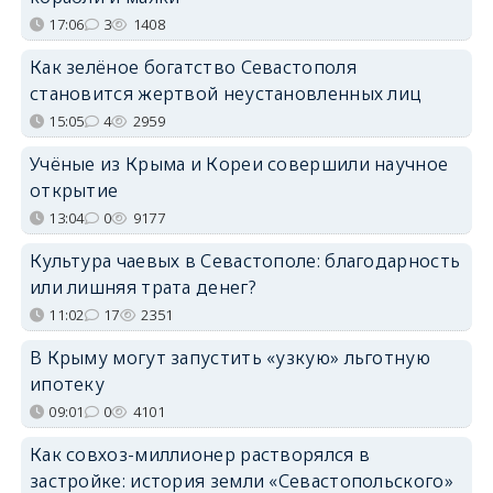
17:06
3
1408
Как зелёное богатство Севастополя
становится жертвой неустановленных лиц
15:05
4
2959
Учёные из Крыма и Кореи совершили научное
открытие
13:04
0
9177
Культура чаевых в Севастополе: благодарность
или лишняя трата денег?
11:02
17
2351
В Крыму могут запустить «узкую» льготную
ипотеку
09:01
0
4101
Как совхоз-миллионер растворялся в
застройке: история земли «Севастопольского»