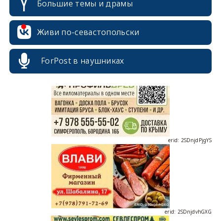
Большие темы и драмы
Живи по-севастопольски
erid: 2SDnjcrDNw6
ForPost в наушниках
erid: 2SDnjdPjgYS
erid: 2SDnjdvhGXG