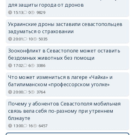
для защиты города от дронов
15:13
0
9829
Украинские дроны заставили севастопольцев
задуматься о страховании
20:01
10
5035
Зооконфликт в Севастополе может оставить
бездомных животных без помощи
17:02
6
3386
Что может измениться в лагере «Чайка» и
батилиманском «профессорском уголке»
20:00
5
3764
Почему у абонентов Севастополя мобильная
связь вела себя по-разному при утреннем
блэкауте
13:00
16
6457