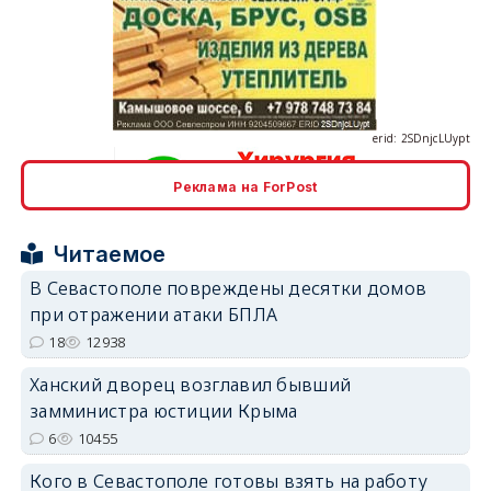
erid: 2SDnjcLUypt
Реклама на ForPost
erid: 2SDnjcrDNw6
Читаемое
В Севастополе повреждены десятки домов
при отражении атаки БПЛА
18
12938
Ханский дворец возглавил бывший
erid: 2SDnjdPjgYS
замминистра юстиции Крыма
6
10455
Кого в Севастополе готовы взять на работу