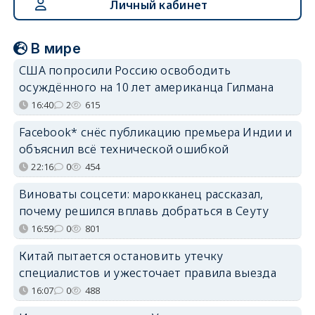
Личный кабинет
В мире
США попросили Россию освободить
осуждённого на 10 лет американца Гилмана
16:40
2
615
Facebook* снёс публикацию премьера Индии и
объяснил всё технической ошибкой
22:16
0
454
Виноваты соцсети: марокканец рассказал,
почему решился вплавь добраться в Сеуту
16:59
0
801
Китай пытается остановить утечку
специалистов и ужесточает правила выезда
16:07
0
488