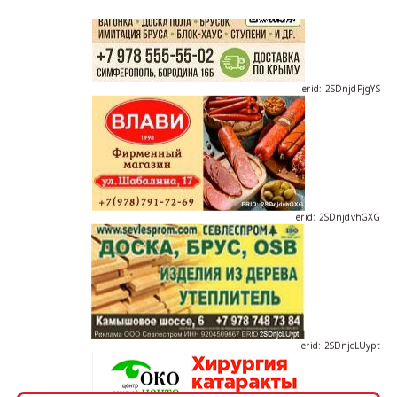
erid: 2SDnjdPjgYS
erid: 2SDnjdvhGXG
erid: 2SDnjcLUypt