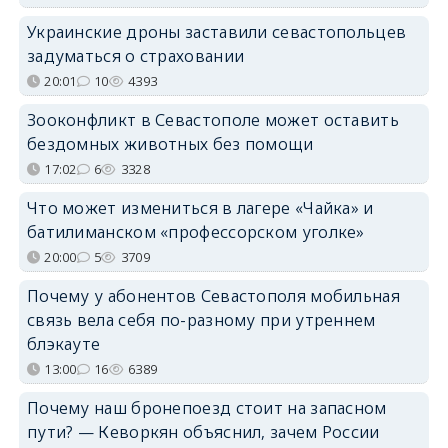
Украинские дроны заставили севастопольцев
задуматься о страховании
20:01
10
4393
Зооконфликт в Севастополе может оставить
бездомных животных без помощи
17:02
6
3328
Что может измениться в лагере «Чайка» и
батилиманском «профессорском уголке»
20:00
5
3709
Почему у абонентов Севастополя мобильная
связь вела себя по-разному при утреннем
блэкауте
13:00
16
6389
Почему наш бронепоезд стоит на запасном
пути? — Кеворкян объяснил, зачем России