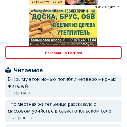
erid: 2SDnjdvhGXG
erid: 2SDnjcLUypt
Реклама на ForPost
Читаемое
В Крыму этой ночью погибли четверо мирных
жителей
erid: 2SDnjcrDNw6
0
17434
Что местная жительница рассказала о
массовом убийстве в севастопольском селе
21
10339
erid: 2SDnjdPjgYS