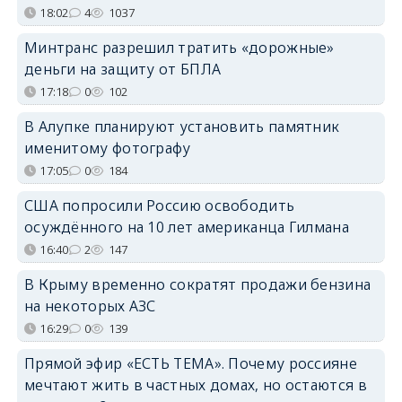
18:02
4
1037
Минтранс разрешил тратить «дорожные»
деньги на защиту от БПЛА
17:18
0
102
В Алупке планируют установить памятник
именитому фотографу
17:05
0
184
США попросили Россию освободить
осуждённого на 10 лет американца Гилмана
16:40
2
147
В Крыму временно сократят продажи бензина
на некоторых АЗС
16:29
0
139
Прямой эфир «ЕСТЬ ТЕМА». Почему россияне
мечтают жить в частных домах, но остаются в