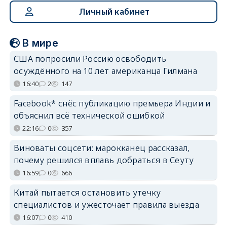
Личный кабинет
В мире
США попросили Россию освободить
осуждённого на 10 лет американца Гилмана
16:40
2
147
Facebook* снёс публикацию премьера Индии и
объяснил всё технической ошибкой
22:16
0
357
Виноваты соцсети: марокканец рассказал,
почему решился вплавь добраться в Сеуту
16:59
0
666
Китай пытается остановить утечку
специалистов и ужесточает правила выезда
16:07
0
410