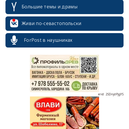
Большие темы и драмы
Живи по-севастопольски
ForPost в наушниках
erid: 2SDnjcrDNw6
erid: 2SDnjdPjgYS