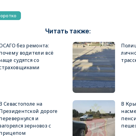
коротко
Читать также:
ОСАГО без ремонта:
Полиц
почему водители всё
лично
чаще судятся со
трасс
страховщиками
В Севастополе на
В Кр
Президентской дороге
насме
перевернулся и
пенси
загорелся зерновоз с
пеше
прицепом