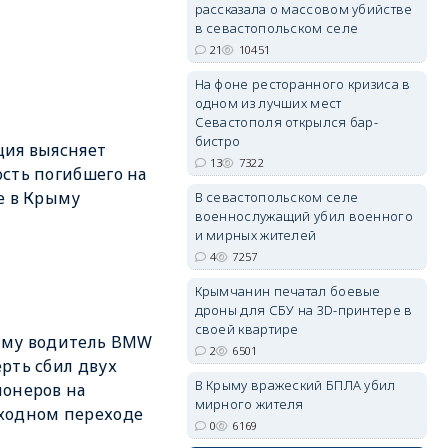
рассказала о массовом убийстве
в севастопольском селе
21
10451
erid: 2SDnjdPjgYS
На фоне ресторанного кризиса в
одном из лучших мест
Севастополя открылся бар-
бистро
ия выясняет
13
7322
сть погибшего на
е в Крыму
В севастопольском селе
военнослужащий убил военного
erid: 2SDnjdvhGXG
и мирных жителей
4
7257
Крымчанин печатал боевые
дроны для СБУ на 3D-принтере в
своей квартире
ыму водитель BMW
2
6501
рть сбил двух
В Крыму вражеский БПЛА убил
онеров на
мирного жителя
ходном переходе
0
6169