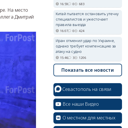
16:59
0
683
ре. На место
Китай пытается остановить утечку
оллега Дмитрий
специалистов и ужесточает
правила выезда
16:07
0
424
Иран отменил удар по Украине,
однако требует компенсацию за
атаку на судно
15:46
3
1206
Показать все новости
Севастополь на связи
Все наши Видео
О местном для местных