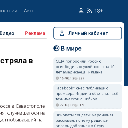
18+
нологии
Авто
Видео
Личный кабинет
Реклама
В мире
стряла в
США попросили Россию
освободить осуждённого на 10
лет американца Гилмана
16:40
2
297
Facebook* снёс публикацию
премьера Индии и объяснил всё
технической ошибкой
22:16
0
379
оссе в Севастополе
ия, случившегося на
Виноваты соцсети: марокканец
щил побывавший на
рассказал, почему решился
вплавь добраться в Сеуту