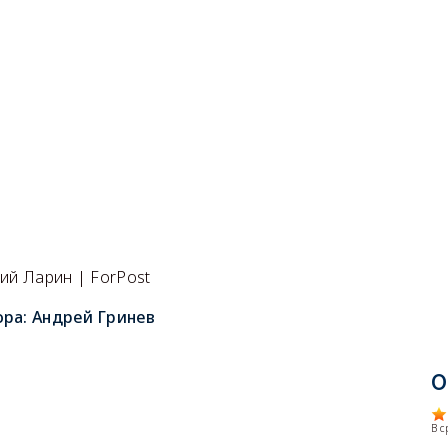
ий Ларин | ForPost
ора:
Андрей Гринев
О
В 