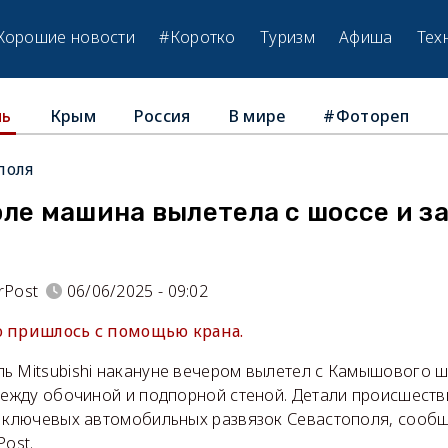
Хорошие новости
#Коротко
Туризм
Афиша
Тех
Крым
Россия
В мире
#Фотореп
ль
поля
ле машина вылетела с шоссе и за
rPost
06/06/2025 - 09:02
ю пришлось с помощью крана.
ь Mitsubishi накануне вечером вылетел с Камышового ш
между обочиной и подпорной стеной. Детали происшеств
з ключевых автомобильных развязок Севастополя, сооб
Post.