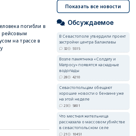
Показать все новости
Обсуждаемое
еловека погибли в
с рейсовым
В Севастополе утвердили проект
усом на трассе в
застройки центра Балаклавы
у
32
5515
Возле памятника «Солдату и
Матросу» появятся каскадные
водопады
28
4210
Севастопольцам обещают
хорошие новости о бензине уже
на этой неделе
23
5801
Что местная жительница
рассказала о массовом убийстве
в севастопольском селе
21
10451