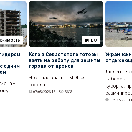
ижимость
ПВО
 лидером
Кого в Севастополе готовы
Украински
взять на работу для защиты
отдыхающи
 с одним
города от дронов
Людей эвак
сом
Что надо знать о МОГах
набережно
егионам
города.
курорта, п
ому.
07/08/2026 15:13
5618
разминиров
07/08/2026 14