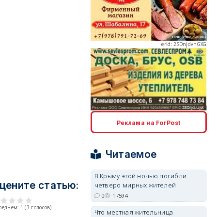
erid: 2SDnjdvhGXG
erid: 2SDnjcLUypt
Реклама на ForPost
Читаемое
В Крыму этой ночью погибли
цените статью:
четверо мирных жителей
erid: 2SDnjcrDNw6
0
17594
среднем:
1
(
3
голосов)
Что местная жительница