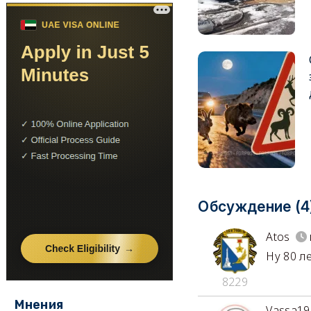
Обсуждение (4
Atos
Ну 80 л
8229
Мнения
Vassa19