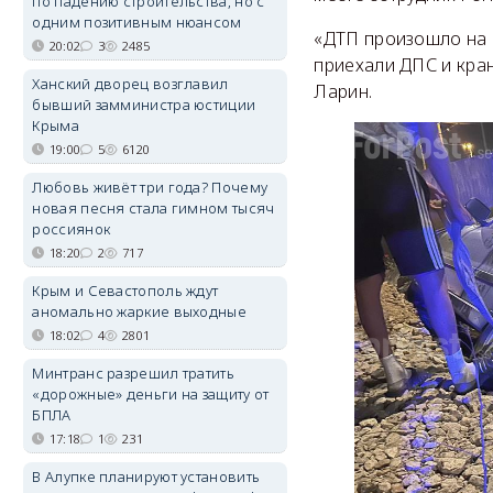
по падению строительства, но с
одним позитивным нюансом
«ДТП произошло на К
20:02
3
2485
приехали ДПС и кран
Ханский дворец возглавил
Ларин.
бывший замминистра юстиции
Крыма
19:00
5
6120
Любовь живёт три года? Почему
новая песня стала гимном тысяч
россиянок
18:20
2
717
Крым и Севастополь ждут
аномально жаркие выходные
18:02
4
2801
Минтранс разрешил тратить
«дорожные» деньги на защиту от
БПЛА
17:18
1
231
В Алупке планируют установить