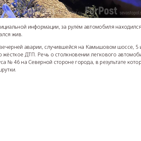
циальной информации, за рулём автомобиля находился
ался жив.
 вечерней аварии, случившейся на Камышовом шоссе, 5 
 жёсткое ДТП. Речь о столкновении легкового автомоби
са № 46 на Северной стороне города, в результате кото
рутки.