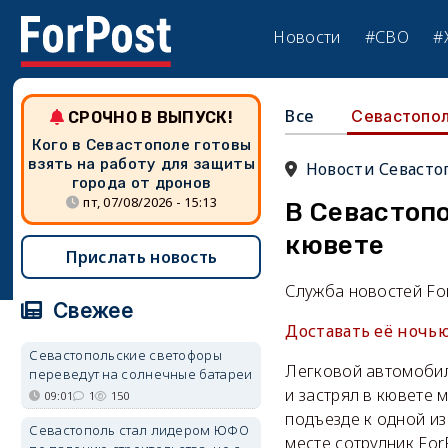
Новости
#СВО
#
Все
Севастопо
СРОЧНО В ВЫПУСК!
Кого в Севастополе готовы
взять на работу для защиты
Новости Севасто
города от дронов
пт, 07/08/2026 - 15:13
В Севастопо
кювете
Прислать новость
Служба новостей Fo
Свежее
Доставать её ночь
Севастопольские светофоры
Легковой автомобил
переведут на солнечные батареи
и застрял в кювете 
09:01
1
150
подъезде к одной и
Севастополь стал лидером ЮФО
месте сотрудник For