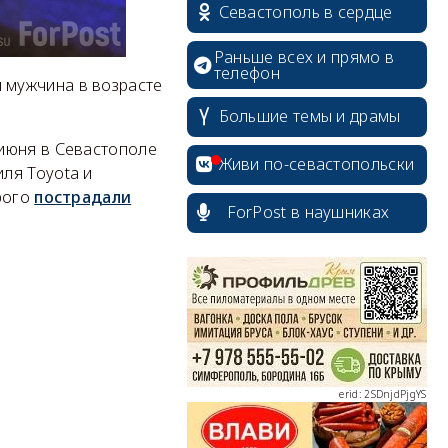
Севастополь в сердце
Раньше всех и прямо в
телефон
 мужчина в возрасте
Большие темы и драмы
июня в Севастополе
Живи по-севастопольски
ля Toyota и
рого
пострадали
ForPost в наушниках
erid: 2SDnjcrDNw6
erid: 2SDnjdPjgYS