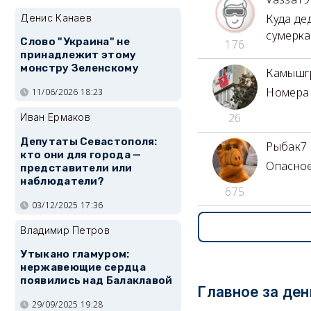
Куда дед
Денис Канаев
сумерка
Слово "Украина" не
176
принадлежит этому
монстру Зеленскому
Камышг
Номера 
11/06/2026 18:23
26
Иван Ермаков
Депутаты Севастополя:
Рыбак7
кто они для города —
Опасное
представители или
наблюдатели?
675
03/12/2025 17:36
Владимир Петров
Утыкано гламуром:
нержавеющие сердца
появились над Балаклавой
Главное за ден
29/09/2025 19:28