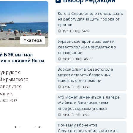
Выбор Редакции
Кого в Севастополе готовы взять
на работу для защиты города от
дронов
15:13
0
5618
катера
электроснабжение
Украинские дроны заставили
севастопольцев задуматься о
страховании
й БЭК выгнал
Губернатор Севастополя
П
20:01
10
4633
х с пляжей Ялты
рассказал о перспективах
к
электроснабжения города
п
Зооконфликт в Севастополе
уируют с
может оставить бездомных
Энергетики, подчеркнул он,
П
й крымского
животных без помощи
делают практически
и
роводится
17:02
6
3350
невозможное.
ош
ание.
Что может измениться в лагере
07/08/2026 10:13
4748
:15
4967
«Чайка» и батилиманском
«профессорском уголке»
20:00
5
3722
Почему у абонентов
Севастополя мобильная связь