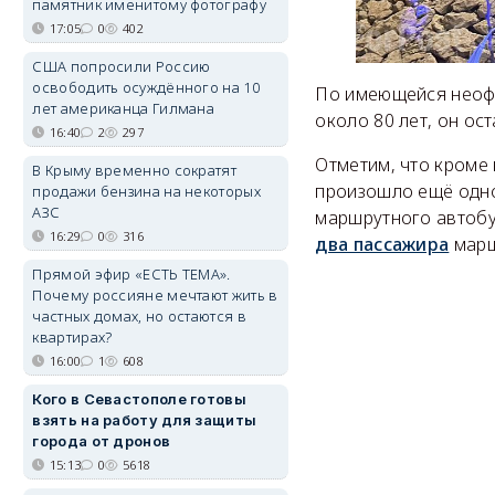
памятник именитому фотографу
17:05
0
402
США попросили Россию
освободить осуждённого на 10
По имеющейся неофи
лет американца Гилмана
около 80 лет, он ост
16:40
2
297
Отметим, что кроме
В Крыму временно сократят
произошло ещё одно
продажи бензина на некоторых
АЗС
маршрутного автобу
16:29
0
316
два пассажира
марш
Прямой эфир «ЕСТЬ ТЕМА».
Почему россияне мечтают жить в
частных домах, но остаются в
квартирах?
16:00
1
608
Кого в Севастополе готовы
взять на работу для защиты
города от дронов
15:13
0
5618