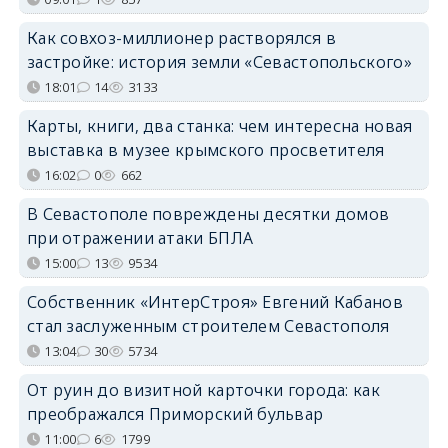
Как совхоз-миллионер растворялся в
застройке: история земли «Севастопольского»
18:01
14
3133
Карты, книги, два станка: чем интересна новая
выставка в музее крымского просветителя
16:02
0
662
В Севастополе повреждены десятки домов
при отражении атаки БПЛА
15:00
13
9534
Собственник «ИнтерСтроя» Евгений Кабанов
стал заслуженным строителем Севастополя
13:04
30
5734
От руин до визитной карточки города: как
преображался Приморский бульвар
11:00
6
1799