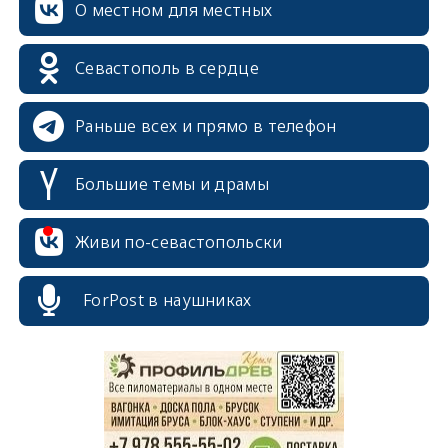
О местном для местных
Севастополь в сердце
Раньше всех и прямо в телефон
Большие темы и драмы
Живи по-севастопольски
erid: 2SDnjcrDNw6
ForPost в наушниках
erid: 2SDnjdPjgYS