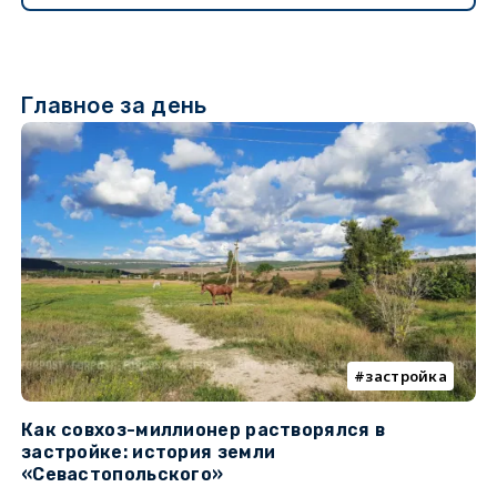
Главное за день
застройка
Как совхоз-миллионер растворялся в
К
застройке: история земли
н
«Севастопольского»
п