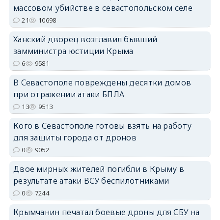
массовом убийстве в севастопольском селе
21
10698
Ханский дворец возглавил бывший
erid: 2SDnjdPjgYS
замминистра юстиции Крыма
6
9581
В Севастополе повреждены десятки домов
при отражении атаки БПЛА
13
9513
erid: 2SDnjdvhGXG
Кого в Севастополе готовы взять на работу
для защиты города от дронов
0
9052
Двое мирных жителей погибли в Крыму в
результате атаки ВСУ беспилотниками
0
7244
Крымчанин печатал боевые дроны для СБУ на