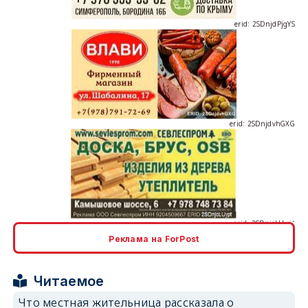
erid: 2SDnjdvhGXG
erid: 2SDnjcLUypt
Реклама на ForPost
erid: 2SDnjcrDNw6
Читаемое
Что местная жительница рассказала о