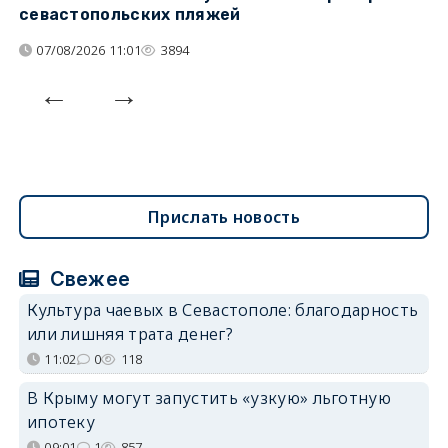
севастопольских пляжей
о
07/08/2026 11:01
3894
Прислать новость
Свежее
Культура чаевых в Севастополе: благодарность
или лишняя трата денег?
11:02
0
118
В Крыму могут запустить «узкую» льготную
ипотеку
09:01
1
857