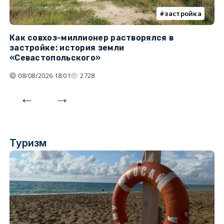
застройка
Как совхоз-миллионер растворялся в
К
застройке: история земли
н
«Севастопольского»
п
08/08/2026 18:01
2728
Туризм