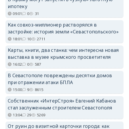
ипотеку
09:01
0
31
Как совхоз-миллионер растворялся в
застройке: история земли «Севастопольского»
18:01
10
2711
Карты, книги, два станка: чем интересна новая
выставка в музее крымского просветителя
16:02
0
587
В Севастополе повреждены десятки домов
при отражении атаки БПЛА
15:00
9
8615
Собственник «ИнтерСтроя» Евгений Кабанов
стал заслуженным строителем Севастополя
13:04
29
5269
От руин до визитной карточки города: как