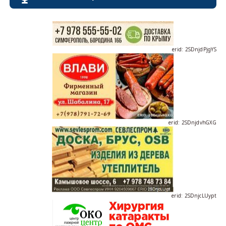
erid: 2SDnjdPjgYS
erid: 2SDnjdvhGXG
erid: 2SDnjcLUypt