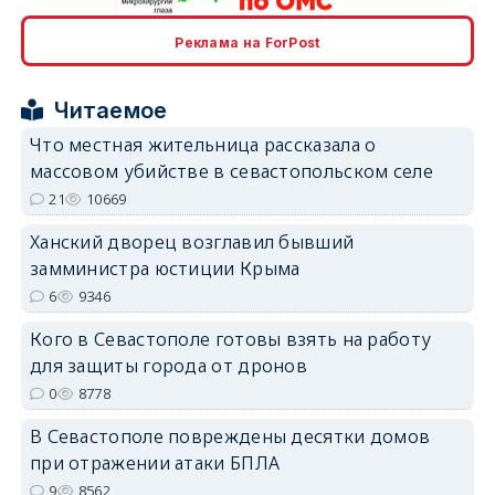
Реклама на ForPost
erid: 2SDnjcrDNw6
Читаемое
Что местная жительница рассказала о
массовом убийстве в севастопольском селе
21
10669
erid: 2SDnjdPjgYS
Ханский дворец возглавил бывший
замминистра юстиции Крыма
6
9346
Кого в Севастополе готовы взять на работу
для защиты города от дронов
erid: 2SDnjdvhGXG
0
8778
В Севастополе повреждены десятки домов
при отражении атаки БПЛА
9
8562