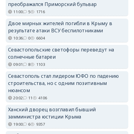
преображался Приморский бульвар
11:00
5
1716
Двое мирных жителей погибли в Крыму в
результате атаки ВСУ беспилотниками
10:36
0
6604
Севастопольские светофоры переведут на
солнечные батареи
09:01
8
1103
Севастополь стал лидером ЮФО по падению
строительства, но с одним позитивным
нюансом
20:02
11
4106
Ханский дворец возглавил бывший
замминистра юстиции Крыма
19:00
6
9357