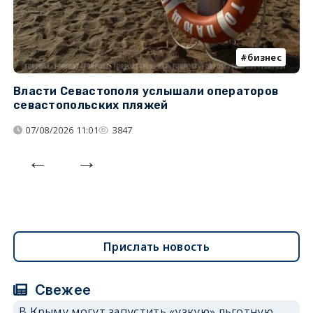
бизнес
Власти Севастополя услышали операторов
П
севастопольских пляжей
о
07/08/2026 11:01
3847
Прислать новость
Свежее
В Крыму могут запустить «узкую» льготную