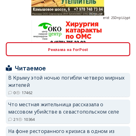
erid: 2SDnjcLUypt
Реклама на ForPost
erid: 2SDnjcrDNw6
Читаемое
В Крыму этой ночью погибли четверо мирных
жителей
0
17462
erid: 2SDnjdPjgYS
Что местная жительница рассказала о
массовом убийстве в севастопольском селе
21
10364
На фоне ресторанного кризиса в одном из