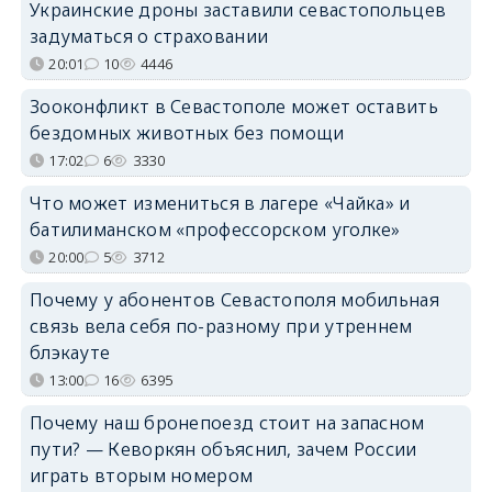
Украинские дроны заставили севастопольцев
задуматься о страховании
20:01
10
4446
Зооконфликт в Севастополе может оставить
бездомных животных без помощи
17:02
6
3330
Что может измениться в лагере «Чайка» и
батилиманском «профессорском уголке»
20:00
5
3712
Почему у абонентов Севастополя мобильная
связь вела себя по-разному при утреннем
блэкауте
13:00
16
6395
Почему наш бронепоезд стоит на запасном
пути? — Кеворкян объяснил, зачем России
играть вторым номером