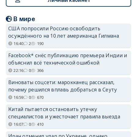
В мире
США попросили Россию освободить
осуждённого на 10 лет американца Гилмана
16:40
2
190
Facebook* снёс публикацию премьера Индии и
объяснил всё технической ошибкой
22:16
0
366
Виноваты соцсети: марокканец рассказал,
почему решился вплавь добраться в Сеуту
16:59
0
670
Китай пытается остановить утечку
специалистов и ужесточает правила выезда
16:07
0
410
Иран отменил удар по Украине, однако