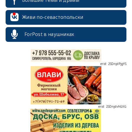
erid: 2SDnjcrDNw6
Живи по-севастопольски
ForPost в наушниках
erid: 2SDnjdPjgYS
erid: 2SDnjdvhGXG