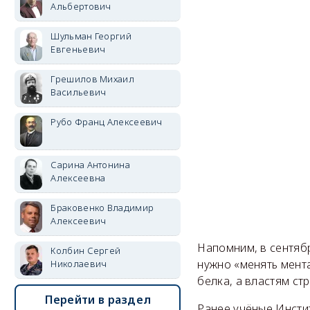
Альбертович
Шульман Георгий
Евгеньевич
Грешилов Михаил
Васильевич
Рубо Франц Алексеевич
Сарина Антонина
Алексеевна
Браковенко Владимир
Алексеевич
Напомним, в сентяб
Колбин Сергей
нужно «менять мент
Николаевич
белка, а властям ст
Перейти в раздел
Ранее учёные Инсти