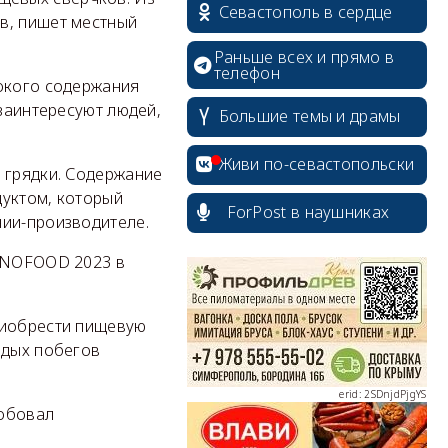
Севастополь в сердце
в, пишет местный
Раньше всех и прямо в
телефон
сокого содержания
 заинтересуют людей,
Большие темы и драмы
Живи по-севастопольски
 грядки. Содержание
дуктом, который
ForPost в наушниках
нии-производителе.
erid: 2SDnjcrDNw6
INNOFOOD 2023 в
риобрести пищевую
одых побегов
erid: 2SDnjdPjgYS
робовал