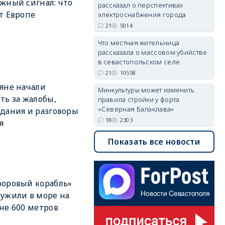
жный сигнал: что
рассказал о перспективах
т Европе
электроснабжения города
21
5014
Что местная жительница
рассказала о массовом убийстве
в севастопольском селе
21
10558
яне начали
Минкультуры может изменить
ть за жалобы,
правила стройки у форта
«Северная Балаклава»
дания и разговоры
18
2303
я
Показать все новости
оровый корабль»
ужили в море на
не 600 метров