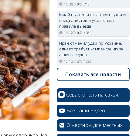
16:59
0
718
Китай пытается остановить утечку
специалистов и ужесточает
правила выезда
16:07
0
438
Иран отменил удар по Украине,
однако требует компенсацию за
атаку на судно
15:46
3
1220
Показать все новости
Севастополь на связи
Все наши Видео
О местном для местных
щевых сверчков. Из