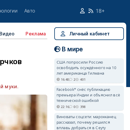
18+
нологии
Авто
Видео
Личный кабинет
Реклама
В мире
ерчков
США попросили Россию
освободить осуждённого на 10
лет американца Гилмана
16:40
2
401
й муки.
Facebook* снёс публикацию
премьера Индии и объяснил всё
технической ошибкой
22:16
0
398
Виноваты соцсети: марокканец
рассказал, почему решился
вплавь добраться в Сеуту