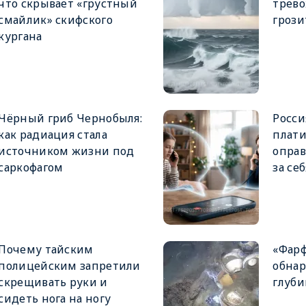
что скрывает «грустный
трево
смайлик» скифского
грози
кургана
Чёрный гриб Чернобыля:
Росси
как радиация стала
плати
источником жизни под
оправ
саркофагом
за себ
Почему тайским
«Фарф
полицейским запретили
обнар
скрещивать руки и
глуби
сидеть нога на ногу