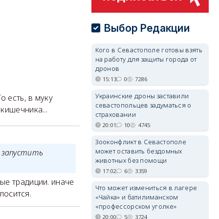
Выбор Редакции
Кого в Севастополе готовы взять
на работу для защиты города от
дронов
15:13
0
7286
Украинские дроны заставили
о есть, в муку
севастопольцев задуматься о
кишечника...
страховании
20:01
10
4745
Зооконфликт в Севастополе
может оставить бездомных
 запустить
животных без помощи
17:02
6
3359
ые традиции. иначе
Что может измениться в лагере
олосится.
«Чайка» и батилиманском
«профессорском уголке»
20:00
5
3724