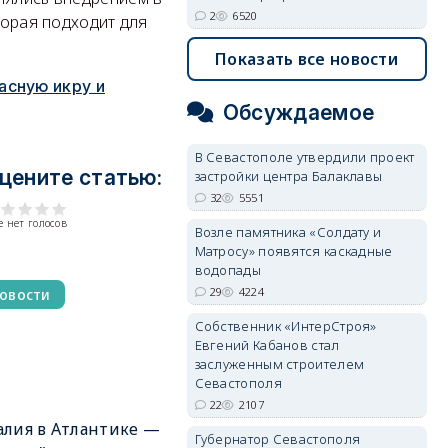
2
6520
торая подходит для
Показать все новости
асную икру и
Обсуждаемое
В Севастополе утвердили проект
цените статью:
застройки центра Балаклавы
32
5551
 нет голосов
Возле памятника «Солдату и
Матросу» появятся каскадные
водопады
29
4224
овости
Собственник «ИнтерСтроя»
Евгений Кабанов стал
заслуженным строителем
Севастополя
22
2107
лия в Атлантике —
Губернатор Севастополя