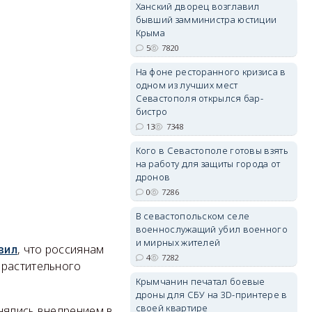
Ханский дворец возглавил
бывший замминистра юстиции
Крыма
5
7820
erid: 2SDnjdPjgYS
На фоне ресторанного кризиса в
одном из лучших мест
Севастополя открылся бар-
бистро
13
7348
Кого в Севастополе готовы взять
erid: 2SDnjdvhGXG
на работу для защиты города от
дронов
0
7286
В севастопольском селе
военнослужащий убил военного
и мирных жителей
, что россиянам
вил
4
7282
 растительного
Крымчанин печатал боевые
дроны для СБУ на 3D-принтере в
своей квартире
нялись внедрением в