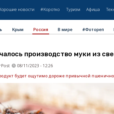
Хорошие новости
#Коротко
Туризм
Афиша
Тех
ь
Крым
В мире
#Фотореп
Россия
чалось производство муки из св
rPost
08/11/2023 - 12:26
одукт будет ощутимо дороже привычной пшенично