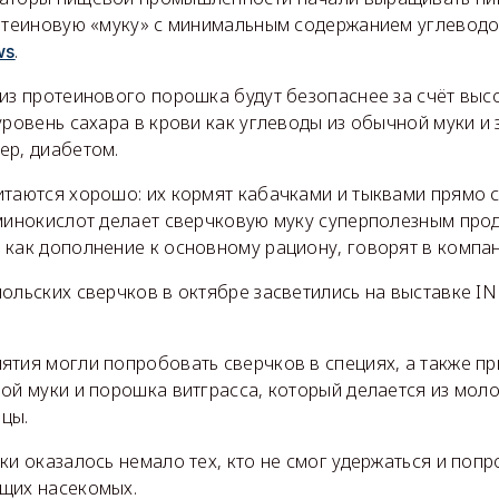
ротеиновую «муку» с минимальным содержанием углеводо
.
ws
 из протеинового порошка будут безопаснее за счёт вы
уровень сахара в крови как углеводы из обычной муки и
ер, диабетом.
итаются хорошо: их кормят кабачками и тыквами прямо с
аминокислот делает сверчковую муку суперполезным про
 как дополнение к основному рациону, говорят в компа
польских сверчков в октябре засветились на выставке 
ятия могли попробовать сверчков в специях, а также п
вой муки и порошка витграсса, который делается из мол
цы.
ки оказалось немало тех, кто не смог удержаться и поп
щих насекомых.