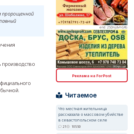
ка пророщенной
главный
erid: 2SDnjdvhGXG
учения
ь производство
erid: 2SDnjcLUypt
Реклама на ForPost
официального
обычной.
Читаемое
Что местная жительница
рассказала о массовом убийстве
erid: 2SDnjcrDNw6
в севастопольском селе
21
10550