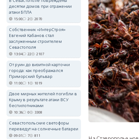
В Севастополе повреждены
десятки домов при отражении
атаки БПЛА
15:00
2
2070
Собственник «ИнтерСтроя»
Евгений Кабанов стал
заслуженным строителем
Севастополя
13:04
22
2107
От руин до визитной карточки
города: как преображался
Приморский бульвар
11:00
1
1019
Двое мирных жителей погибли в
Крыму в результате атаки ВСУ
беспилотниками
10:36
0
3308
Севастопольские светофоры
переведут на солнечные батареи
09:01
7
811
На Ставрополье нов