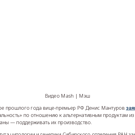
Видео Mash | Мэш
ре прошлого года вице-премьер РФ Денис Мантуров
зая
альность» по отношению к альтернативным продуктам из
раны — поддерживать их производство.
тута цитологии и генетики Сибирского отделения РАН за