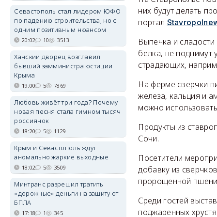
них будут делать п
Севастополь стал лидером ЮФО
по падению строительства, но с
портал
Stavropolne
одним позитивным нюансом
20:02
10
3513
Выпечка и сладости
белка, не поднимут 
Ханский дворец возглавил
страдающих, наприм
бывший замминистра юстиции
Крыма
На ферме сверчки п
19:00
5
7869
железа, кальция и 
Любовь живёт три года? Почему
можно использовать
новая песня стала гимном тысяч
россиянок
Продукты из ставро
18:20
5
1129
Сочи.
Крым и Севастополь ждут
аномально жаркие выходные
Посетители меропри
18:02
5
3509
добавку из сверчко
пророщенной пшени
Минтранс разрешил тратить
«дорожные» деньги на защиту от
Среди гостей выстав
БПЛА
поджаренных хрустя
17:18
1
345