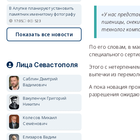
В Алупке планируют установить
«У нас предста
памятник именитому фотографу
17:05
0
523
пшеницы, снеки
технолог компа
Показать все новости
По его словам, в м
специального серти
Лица Севастополя
Этого с нетерпение
выпечки из перемол
Саблин Дмитрий
Вадимович
А пока новация про
разрешения ожидают 
Вакуленчук Григорий
Никитич
Колесов Михаил
Семёнович
Елизаров Вадим