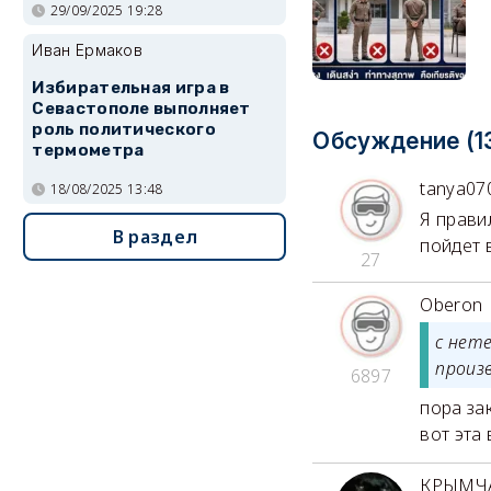
29/09/2025 19:28
Иван Ермаков
Избирательная игра в
Севастополе выполняет
роль политического
Обсуждение (1
термометра
tanya07
18/08/2025 13:48
Я прави
В раздел
пойдет 
27
Oberon
с нет
произ
6897
пора за
вот эта 
КРЫМЧ