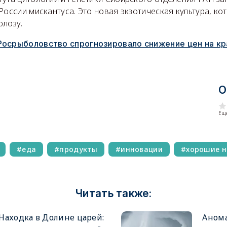
России мискантуса. Это новая экзотическая культура, ко
юлозу.
Росрыболовство спрогнозировало снижение цен на кр
О
Еще
еда
продукты
инновации
хорошие н
Читать также:
Находка в Долине царей:
Анома