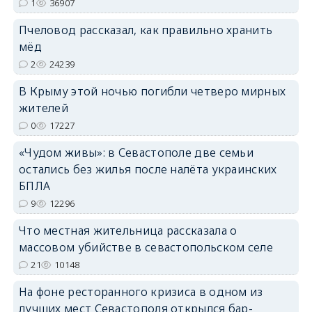
1
36907
Пчеловод рассказал, как правильно хранить
мёд
2
24239
В Крыму этой ночью погибли четверо мирных
erid: 2SDnjdvhGXG
жителей
0
17227
«Чудом живы»: в Севастополе две семьи
остались без жилья после налёта украинских
БПЛА
9
12296
Что местная жительница рассказала о
массовом убийстве в севастопольском селе
21
10148
На фоне ресторанного кризиса в одном из
лучших мест Севастополя открылся бар-