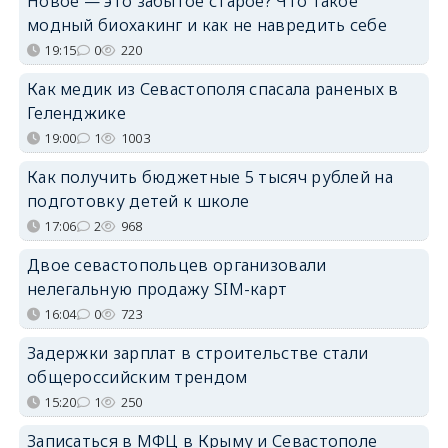
Новое — это забытое старое? Что такое
модный биохакинг и как не навредить себе
19:15
0
220
Как медик из Севастополя спасала раненых в
Геленджике
19:00
1
1003
Как получить бюджетные 5 тысяч рублей на
подготовку детей к школе
17:06
2
968
Двое севастопольцев организовали
нелегальную продажу SIM-карт
16:04
0
723
Задержки зарплат в строительстве стали
общероссийским трендом
15:20
1
250
Записаться в МФЦ в Крыму и Севастополе