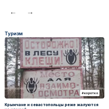
Туризм
коротко
Крымчане и севастопольцы реже жалуются
В