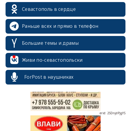
Севастополь в сердце
Раньше всех и прямо в телефон
Большие темы и драмы
erid: 2SDnjcrDNw6
Живи по-севастопольски
ForPost в наушниках
erid: 2SDnjdPjgYS