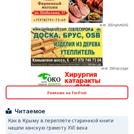
erid: 2SDnjdvhGXG
erid: 2SDnjcLUypt
erid: 2SDnjcrDNw6
Реклама на ForPost
Читаемое
Как в Крыму в переплёте старинной книги
нашли ханскую грамоту XVI века
erid: 2SDnjdPjgYS