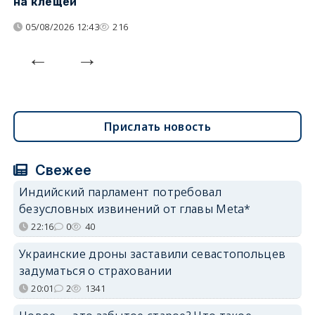
на клещей
ц
05/08/2026 12:43
216
Прислать новость
Свежее
Индийский парламент потребовал
безусловных извинений от главы Meta*
22:16
0
40
Украинские дроны заставили севастопольцев
задуматься о страховании
20:01
2
1341