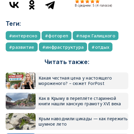
В среднем:
5
(
4
голосов)
Теги:
интересно
фотореп
парк Галицкого
развитие
инфраструктура
отдых
Читать также:
Какая честная цена у настоящего
мороженого? – сюжет ForPost
Как в Крыму в переплёте старинной
книги нашли ханскую грамоту XVI века
Крым наводнили цикады — как пережить
шумное лето