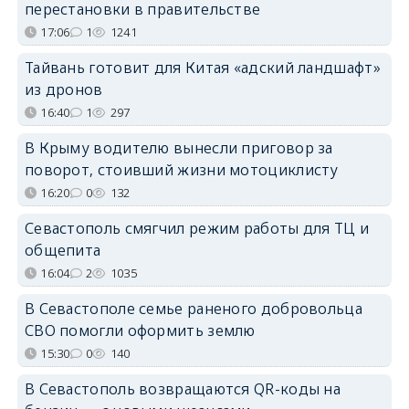
перестановки в правительстве
17:06
1
1241
Тайвань готовит для Китая «адский ландшафт»
из дронов
16:40
1
297
В Крыму водителю вынесли приговор за
поворот, стоивший жизни мотоциклисту
16:20
0
132
Севастополь смягчил режим работы для ТЦ и
общепита
16:04
2
1035
В Севастополе семье раненого добровольца
СВО помогли оформить землю
15:30
0
140
В Севастополь возвращаются QR-коды на