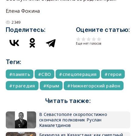
Елена Фокина
2349
Поделитесь:
Оцените статью:
Еще нет голосов
Теги:
память
СВО
спецоперация
герои
трагедия
Крым
Нижнегорский район
Читать также:
В Севастополе скоропостижно
скончался полковник Руслан
Камалетдинов
Бекмурза из Казахстана: как смертный