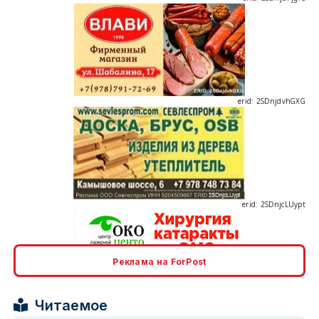
erid: 2SDnjdvhGXG
erid: 2SDnjcLUypt
Реклама на ForPost
erid: 2SDnjcrDNw6
Читаемое