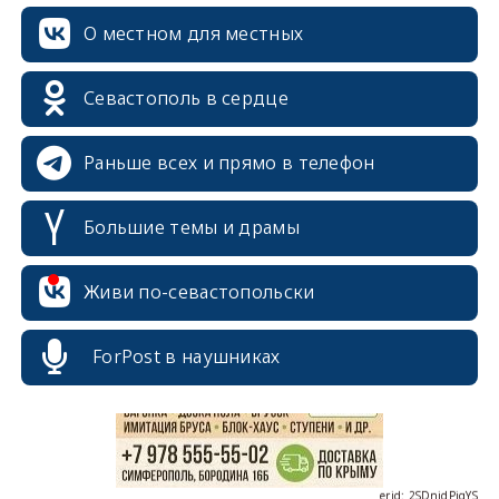
О местном для местных
Севастополь в сердце
Раньше всех и прямо в телефон
Большие темы и драмы
erid: 2SDnjcrDNw6
Живи по-севастопольски
ForPost в наушниках
erid: 2SDnjdPjgYS