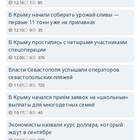
12:16
1
85
В Крыму начали собирать урожай сливы —
первые 11 тонн уже на прилавках
12:10
0
35
В Крыму простились с четырьмя участниками
спецоперации
12:00
0
376
Власти Севастополя услышали операторов
севастопольских пляжей
11:01
0
720
В Крыму начался приём заявок на «школьные»
выплаты для многодетных семей
10:17
0
40
Экономисты назвали курс доллара, который
ждут в сентябре
10:17
2
928