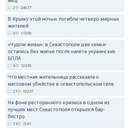
мёд
2
24677
В Крыму этой ночью погибли четверо мирных
erid: 2SDnjdPjgYS
жителей
0
17290
«Чудом живы»: в Севастополе две семьи
остались без жилья после налёта украинских
БПЛА
erid: 2SDnjdvhGXG
9
12335
Что местная жительница рассказала о
массовом убийстве в севастопольском селе
21
10237
На фоне ресторанного кризиса в одном из
лучших мест Севастополя открылся бар-
бистро
13
7261