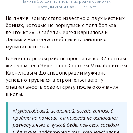
Память бойцов почтили в их родных районах.
Фото:
Дмитрий Ларин|ForPost
На днях в Крыму стало известно о двух местных
бойцах, которые не вернулись с поля боя «за
ленточкой». О гибели Сергея Карнилова и
Даниила Чистеева сообщили в районных
муниципалитетах.
В Нижнегорском районе простились с 37-летним
жителем села Червонное Сергеем Михайловичем
Карниловым. До спецоперации мужчина
успешно трудился в строительстве: эту
специальность освоил сразу после окончания
школы.
«Трудолюбивый, искренний, всегда готовый
прийти на помощь, он никогда не оставался
равнодушным к чужой беде, помогал соседям
и близким, поддерживал тех, кто нуждался в