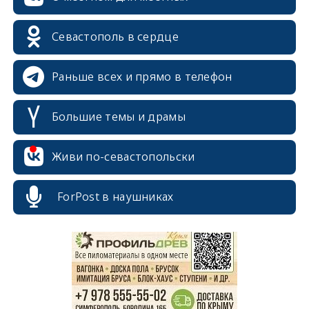
Севастополь в сердце
Раньше всех и прямо в телефон
Большие темы и драмы
Живи по-севастопольски
erid: 2SDnjcrDNw6
ForPost в наушниках
erid: 2SDnjdPjgYS