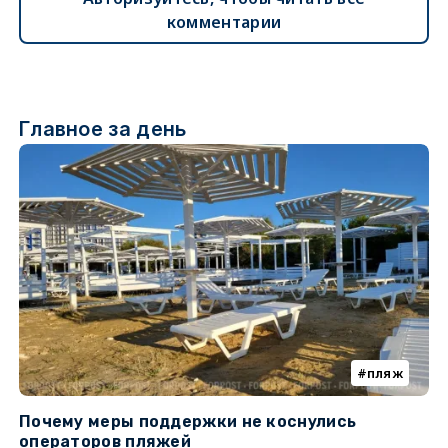
комментарии
Главное за день
пляж
Почему меры поддержки не коснулись
У
операторов пляжей
з