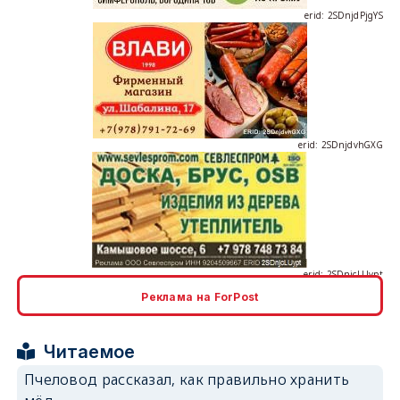
erid: 2SDnjdvhGXG
erid: 2SDnjcLUypt
Реклама на ForPost
erid: 2SDnjcrDNw6
Читаемое
Пчеловод рассказал, как правильно хранить