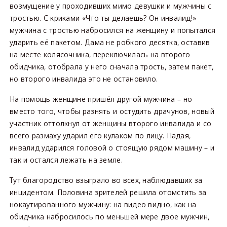
возмущение у проходивших мимо девушки и мужчины с
тростью. С криками «Что ты делаешь? Он инвалид!»
мужчина с тростью набросился на женщину и попытался
ударить её пакетом. Дама не робкого десятка, оставив
на месте колясочника, переключилась на второго
обидчика, отобрала у него сначала трость, затем пакет,
но второго инвалида это не остановило.
На помощь женщине пришёл другой мужчина – но
вместо того, чтобы разнять и остудить драчунов, новый
участник оттолкнул от женщины второго инвалида и со
всего размаху ударил его кулаком по лицу. Падая,
инвалид ударился головой о стоящую рядом машину – и
так и остался лежать на земле.
Тут благородство взыграло во всех, наблюдавших за
инцидентом. Половина зрителей решила отомстить за
нокаутированного мужчину: на видео видно, как на
обидчика набросилось по меньшей мере двое мужчин,