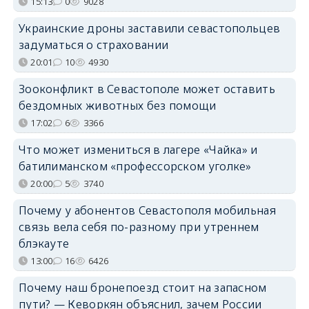
15:13
0
9028
Украинские дроны заставили севастопольцев
задуматься о страховании
20:01
10
4930
Зооконфликт в Севастополе может оставить
бездомных животных без помощи
17:02
6
3366
Что может измениться в лагере «Чайка» и
батилиманском «профессорском уголке»
20:00
5
3740
Почему у абонентов Севастополя мобильная
связь вела себя по-разному при утреннем
блэкауте
13:00
16
6426
Почему наш бронепоезд стоит на запасном
пути? — Кеворкян объяснил, зачем России