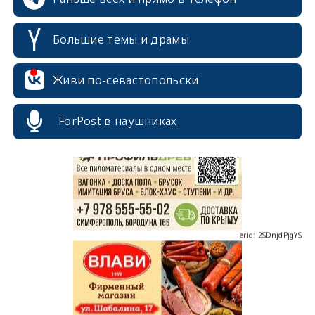
Большие темы и драмы
erid: 2SDnjcrDNw6
Живи по-севастопольски
ForPost в наушниках
erid: 2SDnjdPjgYS
erid: 2SDnjdvhGXG