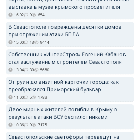
выставка в музее крымского просветителя
16:02
0
654
В Севастополе повреждены десятки домов
при отражении атаки БПЛА
15:00
13
9414
Собственник «ИнтерСтроя» Евгений Кабанов
стал заслуженным строителем Севастополя
13:04
30
5680
От руин до визитной карточки города: как
преображался Приморский бульвар
11:00
5
1783
Двое мирных жителей погибли в Крыму в
результате атаки ВСУ беспилотниками
10:36
0
7175
Севастопольские светофоры переведут на