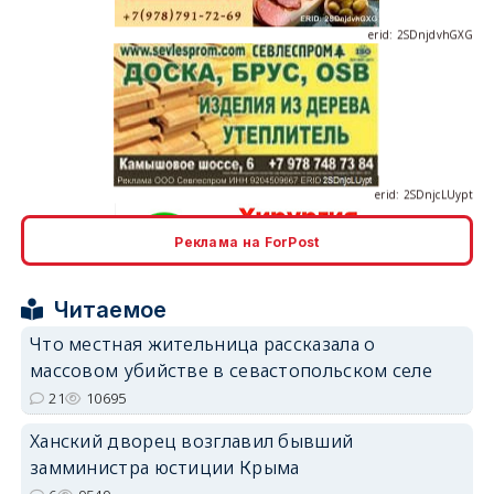
erid: 2SDnjcLUypt
Реклама на ForPost
erid: 2SDnjcrDNw6
Читаемое
Что местная жительница рассказала о
массовом убийстве в севастопольском селе
21
10695
erid: 2SDnjdPjgYS
Ханский дворец возглавил бывший
замминистра юстиции Крыма