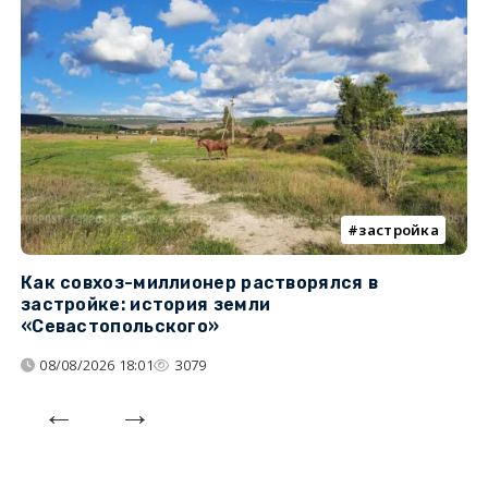
застройка
Как совхоз-миллионер растворялся в
К
застройке: история земли
н
«Севастопольского»
п
08/08/2026 18:01
3079