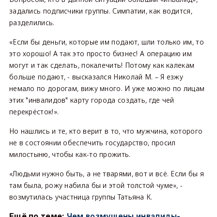
задались подписчики группы. Симпатии, как водится,
разделились.
«Если бы деньги, которые им подают, шли только им, то
это хорошо! А так это просто бизнес! А операцию им
могут и так сделать, покалечить! Потому как калекам
больше подают, - высказался Николай М. – Я езжу
немало по дорогам, вижу много. И уже можно по лицам
этих "инвалидов" карту города создать, где чей
перекрёсток!».
Но нашлись и те, кто верит в то, что мужчина, которого
не в состоянии обеспечить государство, просил
милостыню, чтобы как-то прожить.
«Людьми нужно быть, а не тварями, вот и всё. Если бы я
там была, рожу набила бы и этой толстой чуме», -
возмутилась участница группы Татьяна К.
Ещё по теме:
Чем возмущены инвалиды-