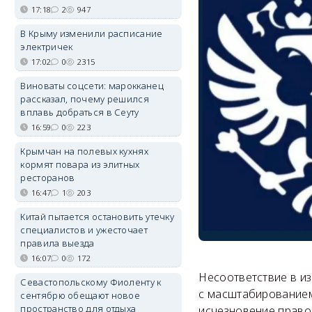
17:18
2
947
В Крыму изменили расписание
электричек
17:02
0
2315
Виноваты соцсети: марокканец
рассказал, почему решился
вплавь добраться в Сеуту
16:59
0
223
Крымчан на полевых кухнях
кормят повара из элитных
ресторанов
16:47
1
203
Китай пытается остановить утечку
специалистов и ужесточает
правила выезда
16:07
0
172
Несоответствие в и
Севастопольскому Фиоленту к
с масштабированием
сентябрю обещают новое
пространство для отдыха
исчезновение право