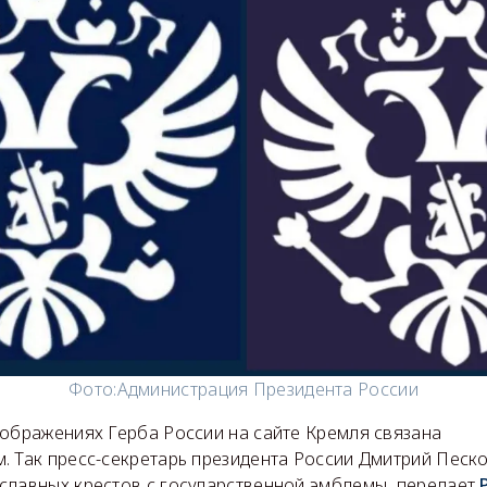
Фото:
Администрация Президента России
зображениях Герба России на сайте Кремля связана
. Так пресс-секретарь президента России Дмитрий Песк
славных крестов с государственной эмблемы, передает