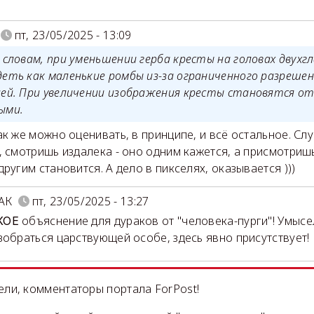
пт, 23/05/2025 - 13:09
 словам, при уменьшении герба кресты на головах двухг
деть как маленькие ромбы из-за ограниченного разрешен
лей. При увеличении изображения кресты становятся о
ыми.
ак же можно оценивать, в принципе, и всё остальное. Сл
, смотришь издалека - оно одним кажется, а присмотриш
другим становится. А дело в пикселях, оказывается )))
АК
пт, 23/05/2025 - 13:27
объяснение для дураков от "человека-пурги"! Умысе
КОЕ
зобраться царствующей особе, здесь явно присутствует!
ли, комментаторы портала ForPost!