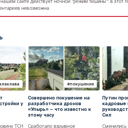
на нашем сайте действует ночной "режим тишины": в этот 
ентариев невозможна.
ь
алаклава
покушение
т
Совершено покушение на
Путин про
стройки у
разработчика дронов
кадровые 
«Упырь» — что известно к
руководс
этому часу
Сил
ловину ТСН
Сработало взрывное
Сменились