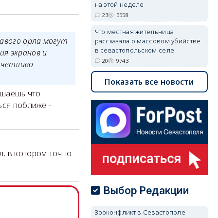
на этой неделе
23
5558
Что местная жительница
лавого орла могут
рассказала о массовом убийстве
в севастопольском селе
ия экранов и
20
9743
тчетливо
Показать все новости
ушаешь что
ься поближе -
л, в котором точно
Выбор Редакции
Зооконфликт в Севастополе