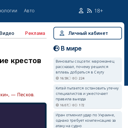
18+
нологии
Авто
Видео
Личный кабинет
Реклама
В мире
ие крестов
Виноваты соцсети: марокканец
рассказал, почему решился
вплавь добраться в Сеуту
16:59
0
224
Китай пытается остановить утечку
специалистов и ужесточает
ки», — Песков.
правила выезда
16:07
0
172
Иран отменил удар по Украине,
однако требует компенсацию за
атаку на судно