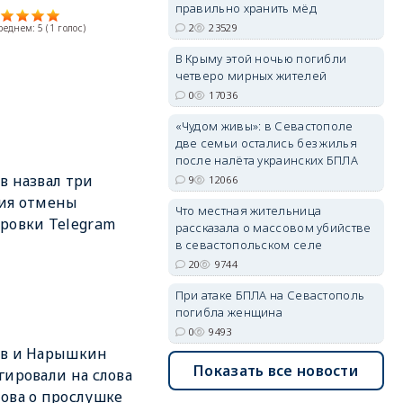
правильно хранить мёд
2
23529
среднем:
5
(
1
голос)
В Крыму этой ночью погибли
четверо мирных жителей
erid: 2SDnjdvhGXG
0
17036
«Чудом живы»: в Севастополе
две семьи остались без жилья
после налёта украинских БПЛА
в назвал три
9
12066
ия отмены
Что местная жительница
ровки Telegram
рассказала о массовом убийстве
в севастопольском селе
20
9744
При атаке БПЛА на Севастополь
погибла женщина
0
9493
ов и Нарышкин
Показать все новости
гировали на слова
ова о прослушке