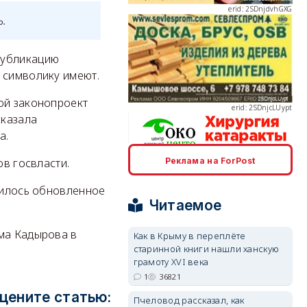
ь.
публикацию
erid: 2SDnjcLUypt
 символику имеют.
ой законопроект
сказала
а.
Реклама на ForPost
ов госвласти.
erid: 2SDnjcrDNw6
явилось обновленное
Читаемое
ма Кадырова в
Как в Крыму в переплёте
старинной книги нашли ханскую
грамоту XVI века
erid: 2SDnjdPjgYS
1
36821
цените статью:
Пчеловод рассказал, как