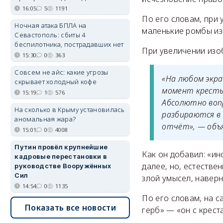
16:05
5
1191
По его словам, при 
Ночная атака БПЛА на
маленькие ромбы из
Севастополь: сбиты 4
беспилотника, пострадавших нет
При увеличении изо
15:30
0
363
Совсем не айс: какие угрозы
«На любом экра
скрывает холодный кофе
момент кресты
15:19
1
576
Абсолютно воп
На сколько в Крыму установилась
разбираются в 
аномальная жара?
отчёт», — объя
15:01
0
4008
Путин провёл крупнейшие
Как он добавил: «ин
кадровые перестановки в
далее, но, естествен
руководстве Вооружённых
Сил
злой умысел, наверн
14:54
0
1135
По его словам, на 
Показать все новости
герб» — «он с крест