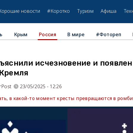
Хорошие новости
#Коротко
Туризм
Афиша
Тех
ь
Крым
В мире
#Фотореп
Россия
бъяснили исчезновение и появлен
 Кремля
rPost
23/05/2025 - 12:26
ть, в какой-то момент кресты превращаются в ромби