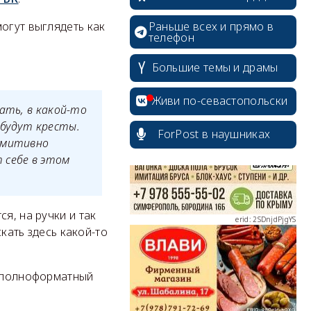
Раньше всех и прямо в
огут выглядеть как
телефон
Большие темы и драмы
erid: 2SDnjcrDNw6
Живи по-севастопольски
ать, в какой-то
 будут кресты.
ForPost в наушниках
римитивно
 себе в этом
erid: 2SDnjdPjgYS
я, на ручки и так
скать здесь какой-то
 «полноформатный
erid: 2SDnjdvhGXG