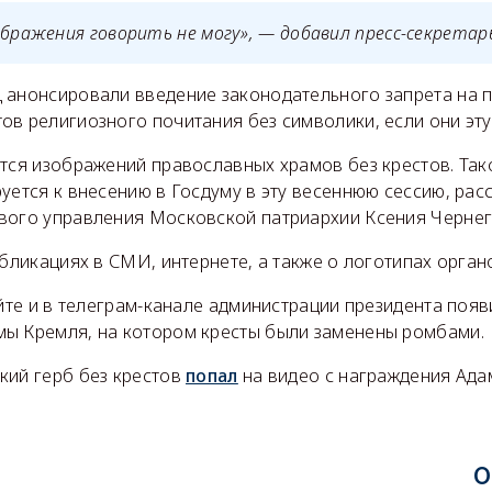
ображения говорить не могу», — добавил пресс-секретар
 анонсировали введение законодательного запрета на 
ов религиозного почитания без символики, если они эту
ется изображений православных храмов без крестов. Так
уется к внесению в Госдуму в эту весеннюю сессию, рас
вого управления Московской патриархии Ксения Чернег
убликациях в СМИ, интернете, а также о логотипах орган
айте и в телеграм-канале администрации президента по
ы Кремля, на котором кресты были заменены ромбами.
кий герб без крестов
попал
на видео с награждения Ада
О