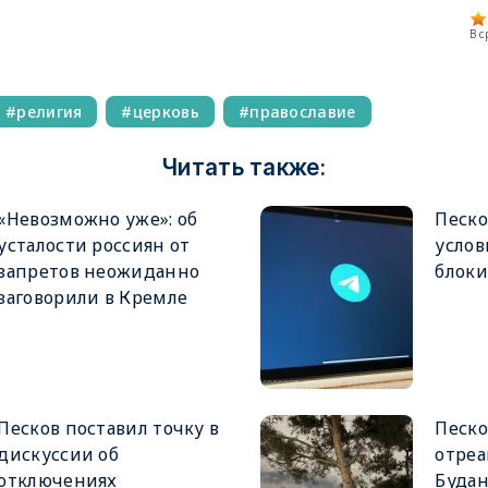
В 
религия
церковь
православие
Читать также:
«Невозможно уже»: об
Песко
усталости россиян от
услов
запретов неожиданно
блоки
заговорили в Кремле
Песков поставил точку в
Песк
дискуссии об
отреа
отключениях
Будан