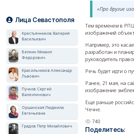
«Про другие из
Лица Севастополя
Тем временем в РПЦ
изображений объект
Крестьянников Валерий
Васильевич
Например, это каса
разработан и планир
Белкин Михаил
Федорович
руководитель право
Красильников Александр
Речь будет идти о п
Львович
Ранее, 21 мая, на с
Пучков Сергей
изображение эмблем
Валентинович
Ещё раньше российс
Оршанская Людмила
Чечне.
Евгеньевна
740
Градов Петр Михайлович
Поделитесь: