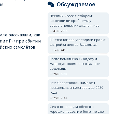
Обсуждаемое
ля
Десятый класс с отбором:
возникли ли проблемы у
севастопольских школьников
48
2505
мле рассказали, как
В Севастополе утвердили проект
пит РФ при сбитии
застройки центра Балаклавы
йских самолётов
32
4413
Возле памятника «Солдату и
Матросу» появятся каскадные
водопады
26
3108
Чем Севастополь намерен
привлекать инвесторов до 2039
года
25
2144
Севастопольцам обещают
хорошие новости о бензине уже