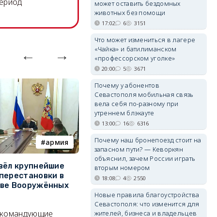
период
может оставить бездомных
животных без помощи
17:02
6
3151
Что может измениться в лагере
«Чайка» и батилиманском
«профессорском уголке»
20:00
5
3671
Почему у абонентов
Севастополя мобильная связь
вела себя по-разному при
утреннем блэкауте
13:00
16
6316
Почему наш бронепоезд стоит на
армия
Балаклава
запасном пути? — Кеворкян
объяснил, зачем России играть
вёл крупнейшие
В Севастополе утвердили
З
вторым номером
перестановки в
проект застройки центра
м
18:08
4
2550
тве Вооружённых
Балаклавы
ж
Новые правила благоустройства
Там появится туристический
См
Севастополя: что изменится для
 командующие
жителей, бизнеса и владельцев
квартал с отелями и
к