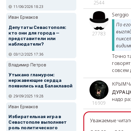
2544
11/06/2026 18:23
Serggio
Иван Ермаков
По его
Депутаты Севастополя:
выгля
кто они для города —
27783
пиксе
представители или
наблюдатели?
видим
03/12/2025 17:36
Точно т
говорят
Владимир Петров
совсем 
Утыкано гламуром:
нержавеющие сердца
КРЫМЧ
появились над Балаклавой
ДУРАЦ
29/09/2025 19:28
надо ра
16909
Иван Ермаков
Избирательная игра в
Уважаемые читате
Севастополе выполняет
роль политического