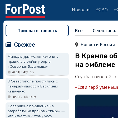
Новости
#СВО
#
Прислать новость
Все
Севастопол
Свежее
Новости России
В Кремле о
Минкультуры может изменить
правила стройки у форта
на эмблеме
«Северная Балаклава»
20:01
4
772
Служба новостей Fo
В Севастополе простились с
генерал-майором Василием
«Если герб уменьша
Казаченко
18:02
1
1439
Совершено покушение на
разработчика дронов «Упырь» —
что известно к этому часу