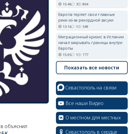
15:46
3
804
Европа теряет свои главные
реки из-за рекордной засухи
13:16
1
549
Миграционный кризис в Испании
начал закрывать границы внутри
Европы
15:05
1
777
Показать все новости
Севастополь на связи
Все наши Видео
О местном для местных
ов объяснил
Севастополь в сердце
РБК
.