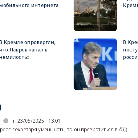
мобильного интернета
Крем
В Кремле опровергли,
В Кре
что Лавров «впал в
посту
немилость»
росси
)
N
пт, 23/05/2025 - 13:01
пресс-секретаря уменьшать, то он превратиться в õ)))