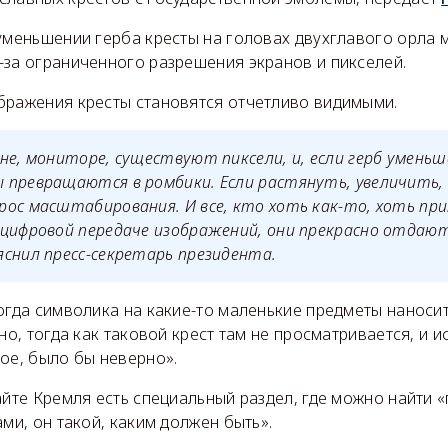
уменьшении герба кресты на головах двухглавого орла м
-за ограниченного разрешения экранов и пикселей.
бражения кресты становятся отчетливо видимыми.
не, мониторе, существуют пиксели, и, если герб уменьш
 превращаются в ромбики. Если растянуть, увеличить,
рос масштабирования. И все, кто хоть как-то, хоть п
цифровой передаче изображений, они прекрасно отдают
снил пресс-секретарь президента.
огда символика на какие-то маленькие предметы наноситс
но, тогда как таковой крест там не просматривается, и и
ое, было бы неверно».
сайте Кремля есть специальный раздел, где можно найти
ами, он такой, каким должен быть».