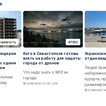
ь
ижимость
ПВО
 лидером
Кого в Севастополе готовы
Украински
взять на работу для защиты
отдыхающи
 с одним
города от дронов
Людей эвак
сом
Что надо знать о МОГах
набережно
егионам
города.
курорта, п
ому.
07/08/2026 15:13
2531
разминиров
07/08/2026 14