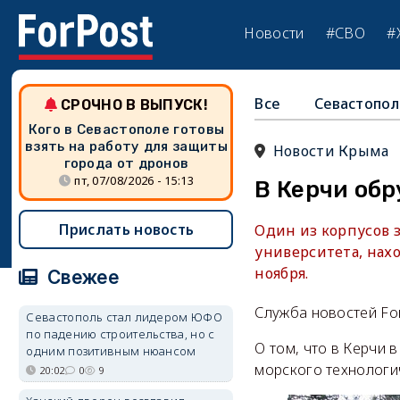
Новости
#СВО
#
Все
Севастопол
СРОЧНО В ВЫПУСК!
Кого в Севастополе готовы
взять на работу для защиты
Новости Крыма
города от дронов
пт, 07/08/2026 - 15:13
В Керчи об
Прислать новость
Один из корпусов 
университета, нахо
ноября.
Свежее
Служба новостей Fo
Севастополь стал лидером ЮФО
по падению строительства, но с
О том, что в Керчи 
одним позитивным нюансом
морского технологи
20:02
0
9