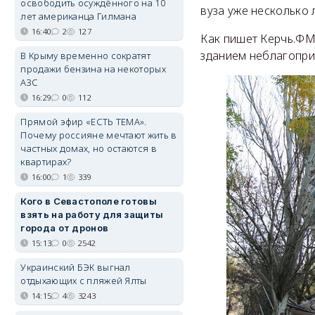
освободить осуждённого на 10
вуза уже несколько 
лет американца Гилмана
16:40
2
127
Как пишет Керчь.ФМ,
зданием неблагоприя
В Крыму временно сократят
продажи бензина на некоторых
АЗС
16:29
0
112
Прямой эфир «ЕСТЬ ТЕМА».
Почему россияне мечтают жить в
частных домах, но остаются в
квартирах?
16:00
1
339
Кого в Севастополе готовы
взять на работу для защиты
города от дронов
15:13
0
2542
Украинский БЭК выгнал
отдыхающих с пляжей Ялты
14:15
4
3243