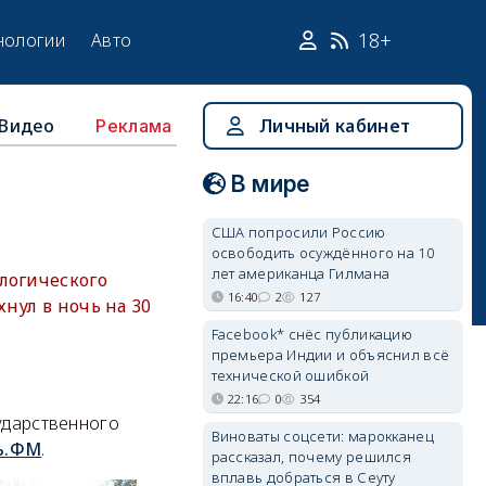
18+
нологии
Авто
Видео
Личный кабинет
Реклама
В мире
США попросили Россию
освободить осуждённого на 10
лет американца Гилмана
логического
16:40
2
127
нул в ночь на 30
Facebook* снёс публикацию
премьера Индии и объяснил всё
технической ошибкой
22:16
0
354
ударственного
Виноваты соцсети: марокканец
ь.ФМ
.
рассказал, почему решился
вплавь добраться в Сеуту