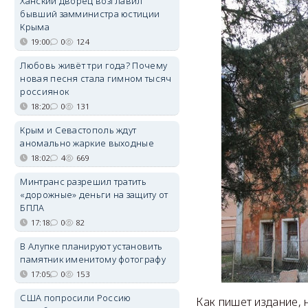
Ханский дворец возглавил
бывший замминистра юстиции
Крыма
19:00
0
124
Любовь живёт три года? Почему
новая песня стала гимном тысяч
россиянок
18:20
0
131
Крым и Севастополь ждут
аномально жаркие выходные
18:02
4
669
Минтранс разрешил тратить
«дорожные» деньги на защиту от
БПЛА
17:18
0
82
В Алупке планируют установить
памятник именитому фотографу
17:05
0
153
США попросили Россию
Как пишет издание, 