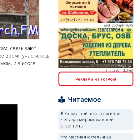
erid: 2SDnjcLUypt
там, связывают
ее время участилось
мом, и в итоге
Реклама на ForPost
erid: 2SDnjcrDNw6
Читаемое
В Крыму этой ночью погибли
четверо мирных жителей
0
17415
erid: 2SDnjdPjgYS
Что местная жительница