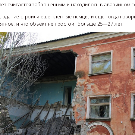
лет считается заброшенным и находилось в аварийном с
 здание строили ещё пленные немцы, и ещё тогда говори
тное, и что объект не простоит больше 25—27 лет.