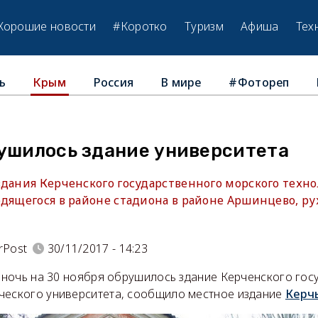
Хорошие новости
#Коротко
Туризм
Афиша
Тех
ь
Россия
В мире
#Фотореп
Крым
рушилось здание университета
здания Керченского государственного морского техно
дящегося в районе стадиона в районе Аршинцево, рух
rPost
30/11/2017 - 14:23
в ночь на 30 ноября обрушилось здание Керченского гос
ческого университета, сообщило местное издание
Керч