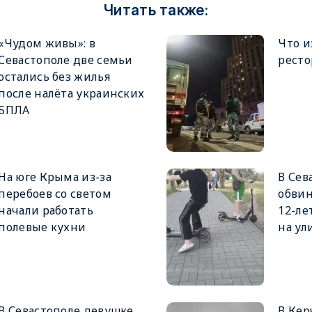
Читать также:
«Чудом живы»: в
Что и
Севастополе две семьи
ресто
остались без жилья
после налёта украинских
БПЛА
На юге Крыма из-за
В Сев
перебоев со светом
обвин
начали работать
12-ле
полевые кухни
на ул
В Севастополе девушке
В Кер