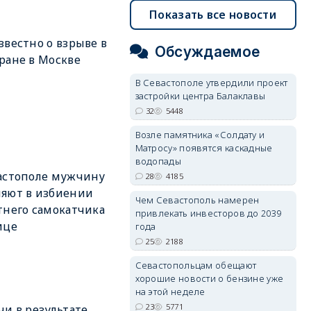
Показать все новости
звестно о взрыве в
Обсуждаемое
ране в Москве
В Севастополе утвердили проект
застройки центра Балаклавы
32
5448
Возле памятника «Солдату и
Матросу» появятся каскадные
водопады
астополе мужчину
28
4185
яют в избиении
Чем Севастополь намерен
тнего самокатчика
привлекать инвесторов до 2039
ице
года
25
2188
Севастопольцам обещают
хорошие новости о бензине уже
на этой неделе
23
5771
чи в результате