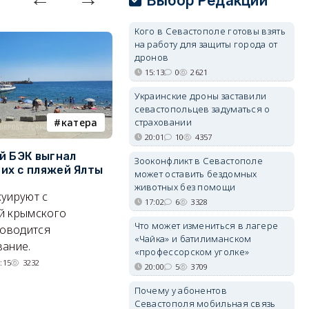
Выбор Редакции
Кого в Севастополе готовы взять
на работу для защиты города от
дронов
15:13
0
2621
Украинские дроны заставили
севастопольцев задуматься о
страховании
катера
электроснабжение
20:01
10
4357
й БЭК выгнал
Губернатор Севастополя
П
Зооконфликт в Севастополе
х с пляжей Ялты
рассказал о перспективах
к
может оставить бездомных
электроснабжения города
п
животных без помощи
уируют с
17:02
6
3328
Энергетики, подчеркнул он,
П
й крымского
Что может измениться в лагере
делают практически
и
роводится
«Чайка» и батилиманском
невозможное.
ош
ание.
«профессорском уголке»
07/08/2026 10:13
3756
:15
3232
20:00
5
3709
Почему у абонентов
Севастополя мобильная связь