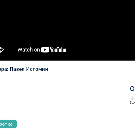
ора:
Павел Истомин
О
Еще
ротко