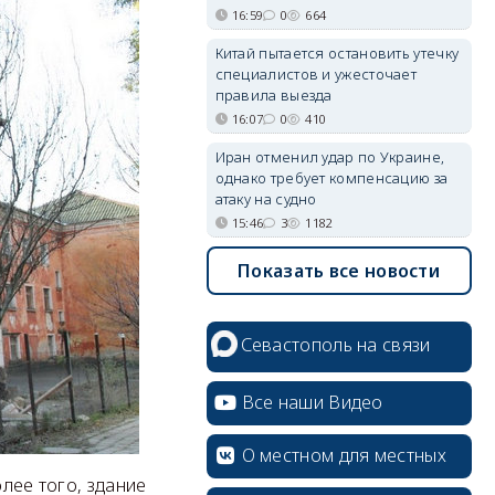
16:59
0
664
Китай пытается остановить утечку
специалистов и ужесточает
правила выезда
16:07
0
410
Иран отменил удар по Украине,
однако требует компенсацию за
атаку на судно
15:46
3
1182
Показать все новости
Севастополь на связи
Все наши Видео
О местном для местных
олее того, здание