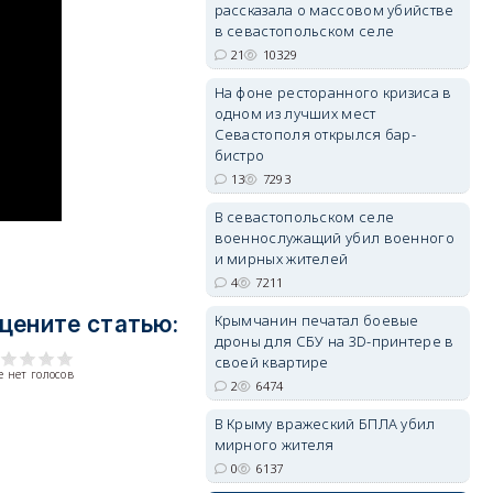
рассказала о массовом убийстве
в севастопольском селе
21
10329
На фоне ресторанного кризиса в
одном из лучших мест
erid: 2SDnjdvhGXG
Севастополя открылся бар-
бистро
13
7293
В севастопольском селе
военнослужащий убил военного
и мирных жителей
4
7211
Крымчанин печатал боевые
цените статью:
дроны для СБУ на 3D-принтере в
своей квартире
 нет голосов
2
6474
В Крыму вражеский БПЛА убил
мирного жителя
0
6137