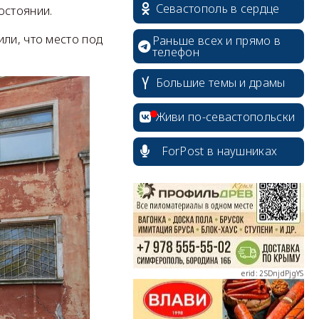
Севастополь в сердце
остоянии.
ли, что место под
Раньше всех и прямо в
телефон
Большие темы и драмы
erid: 2SDnjcrDNw6
Живи по-севастопольски
ForPost в наушниках
erid: 2SDnjdPjgYS
erid: 2SDnjdvhGXG