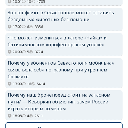
20:01
10
4705
Зооконфликт в Севастополе может оставить
бездомных животных без помощи
17:02
6
3356
Что может измениться в лагере «Чайка» и
батилиманском «профессорском уголке»
20:00
5
3724
Почему у абонентов Севастополя мобильная
связь вела себя по-разному при утреннем
блэкауте
13:00
16
6414
Почему наш бронепоезд стоит на запасном
пути? — Кеворкян объяснил, зачем России
играть вторым номером
18:08
4
2611