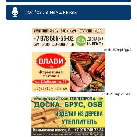
ForPost в наушниках
erid: 2SDnjdPjgYS
erid: 2SDnjdvhGXG
erid: 2SDnjcLUypt