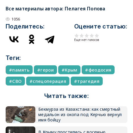
Все материалы автора:
Пелагея Попова
1056
Поделитесь:
Оцените статью:
Еще нет голосов
Теги:
память
герои
Крым
феодосия
СВО
спецоперация
трагедия
Читать также:
Бекмурза из Казахстана: как смертный
медальон из окопа под Керчью вернул
имя бойцу
В Крыму простились с восемью