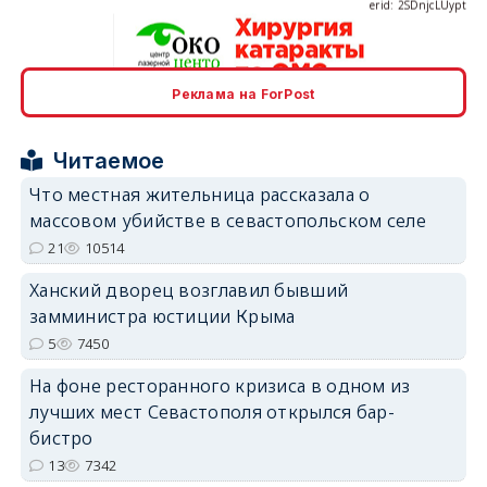
Реклама на ForPost
erid: 2SDnjcrDNw6
Читаемое
Что местная жительница рассказала о
массовом убийстве в севастопольском селе
21
10514
erid: 2SDnjdPjgYS
Ханский дворец возглавил бывший
замминистра юстиции Крыма
5
7450
На фоне ресторанного кризиса в одном из
лучших мест Севастополя открылся бар-
erid: 2SDnjdvhGXG
бистро
13
7342