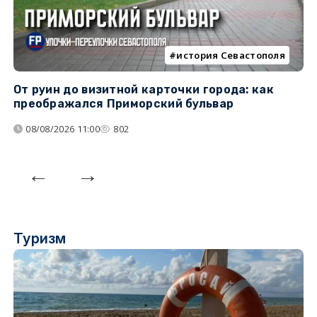
история Севастополя
От руин до визитной карточки города: как
С
преображался Приморский бульвар
с
08/08/2026 11:00
802
Туризм