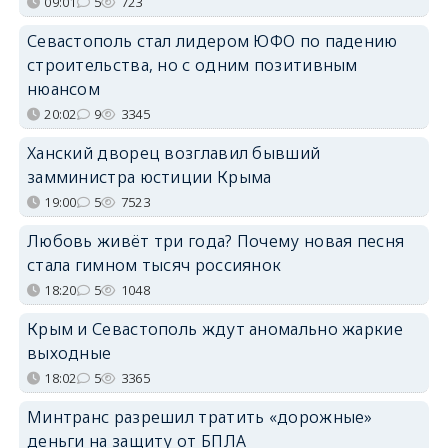
09:01
5
723
Севастополь стал лидером ЮФО по падению
строительства, но с одним позитивным
нюансом
20:02
9
3345
Ханский дворец возглавил бывший
замминистра юстиции Крыма
19:00
5
7523
Любовь живёт три года? Почему новая песня
стала гимном тысяч россиянок
18:20
5
1048
Крым и Севастополь ждут аномально жаркие
выходные
18:02
5
3365
Минтранс разрешил тратить «дорожные»
деньги на защиту от БПЛА