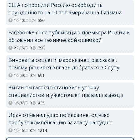
США попросили Россию освободить
осуждённого на 10 лет американца Гилмана
16:40
2
380
Facebook* снёс публикацию премьера Индии и
объяснил всё технической ошибкой
22:16
0
390
Виноваты соцсети: марокканец рассказал,
почему решился вплавь добраться в Сеуту
16:59
0
691
Китай пытается остановить утечку
специалистов и ужесточает правила выезда
16:07
0
435
Иран отменил удар по Украине, однако
требует компенсацию за атаку на судно
15:46
3
1214