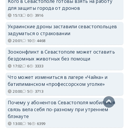
Кого в Севастополе готовы взять на работу
для защиты города от дронов
15:13
0
3916
Украинские дроны заставили севастопольцев
задуматься о страховании
20:01
10
4468
Зооконфликт в Севастополе может оставить
бездомных животных без помощи
17:02
6
3333
Что может измениться в лагере «Чайка» и
батилиманском «профессорском уголке»
20:00
5
3713
Почему у абонентов Севастополя мобильная
связь вела себя по-разному при утреннем
блэкауте
13:00
16
6399