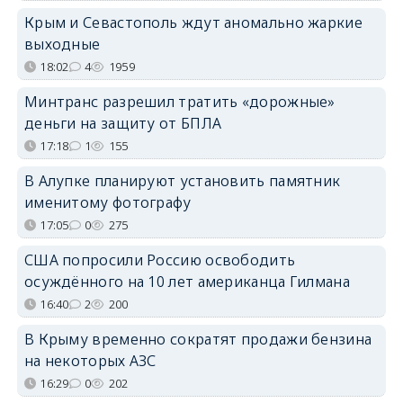
Крым и Севастополь ждут аномально жаркие
выходные
18:02
4
1959
Минтранс разрешил тратить «дорожные»
деньги на защиту от БПЛА
17:18
1
155
В Алупке планируют установить памятник
именитому фотографу
17:05
0
275
США попросили Россию освободить
осуждённого на 10 лет американца Гилмана
16:40
2
200
В Крыму временно сократят продажи бензина
на некоторых АЗС
16:29
0
202