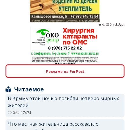
erid: 2SDnjcLUypt
erid: 2SDnjcrDNw6
Реклама на ForPost
Читаемое
В Крыму этой ночью погибли четверо мирных
жителей
erid: 2SDnjdPjgYS
0
17474
Что местная жительница рассказала о