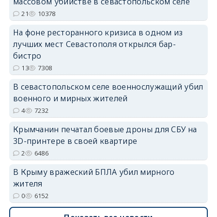
массовом убийстве в севастопольском селе
21
10378
На фоне ресторанного кризиса в одном из
erid: 2SDnjdvhGXG
лучших мест Севастополя открылся бар-
бистро
13
7308
В севастопольском селе военнослужащий убил
военного и мирных жителей
4
7232
Крымчанин печатал боевые дроны для СБУ на
3D-принтере в своей квартире
2
6486
В Крыму вражеский БПЛА убил мирного
жителя
0
6152