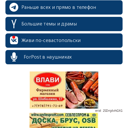
Раньше всех и прямо в телефон
Большие темы и драмы
erid: 2SDnjcrDNw6
Живи по-севастопольски
ForPost в наушниках
erid: 2SDnjdPjgYS
erid: 2SDnjdvhGXG