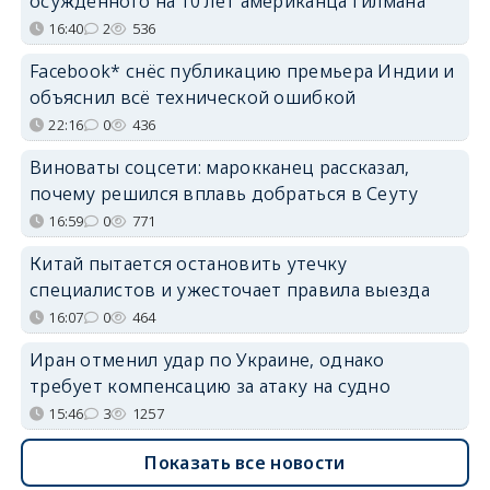
осуждённого на 10 лет американца Гилмана
16:40
2
536
Facebook* снёс публикацию премьера Индии и
объяснил всё технической ошибкой
22:16
0
436
Виноваты соцсети: марокканец рассказал,
почему решился вплавь добраться в Сеуту
16:59
0
771
Китай пытается остановить утечку
специалистов и ужесточает правила выезда
16:07
0
464
Иран отменил удар по Украине, однако
требует компенсацию за атаку на судно
15:46
3
1257
Показать все новости