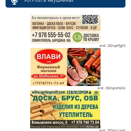
erid: 2SDnjdPjgYS
erid: 2SDnjdvhGXG
erid: 2SDnjcLUypt