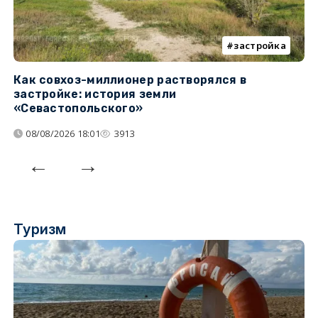
застройка
Как совхоз-миллионер растворялся в
К
застройке: история земли
н
«Севастопольского»
п
08/08/2026 18:01
3913
Туризм