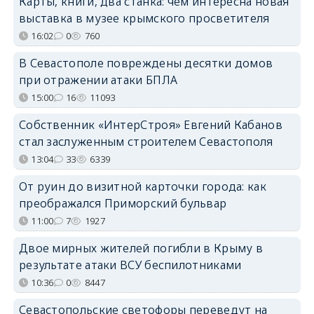
Карты, книги, два станка: чем интересна новая
выставка в музее крымского просветителя
16:02
0
760
В Севастополе повреждены десятки домов
при отражении атаки БПЛА
15:00
16
11093
Собственник «ИнтерСтроя» Евгений Кабанов
стал заслуженным строителем Севастополя
13:04
33
6339
От руин до визитной карточки города: как
преображался Приморский бульвар
11:00
7
1927
Двое мирных жителей погибли в Крыму в
результате атаки ВСУ беспилотниками
10:36
0
8447
Севастопольские светофоры переведут на