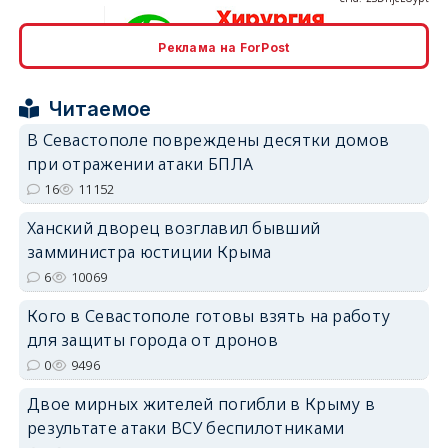
Реклама на ForPost
erid: 2SDnjcrDNw6
Читаемое
В Севастополе повреждены десятки домов
при отражении атаки БПЛА
16
11152
erid: 2SDnjdPjgYS
Ханский дворец возглавил бывший
замминистра юстиции Крыма
6
10069
Кого в Севастополе готовы взять на работу
для защиты города от дронов
erid: 2SDnjdvhGXG
0
9496
Двое мирных жителей погибли в Крыму в
результате атаки ВСУ беспилотниками