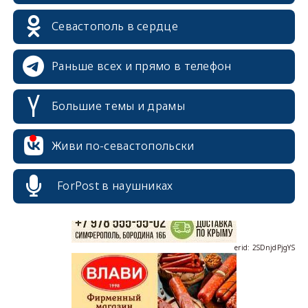
Севастополь в сердце
Раньше всех и прямо в телефон
Большие темы и драмы
erid: 2SDnjcrDNw6
Живи по-севастопольски
ForPost в наушниках
erid: 2SDnjdPjgYS