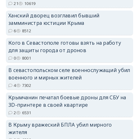
21
10619
erid: 2SDnjdPjgYS
Ханский дворец возглавил бывший
замминистра юстиции Крыма
6
8512
Кого в Севастополе готовы взять на работу
erid: 2SDnjdvhGXG
для защиты города от дронов
0
8001
В севастопольском селе военнослужащий убил
военного и мирных жителей
4
7302
Крымчанин печатал боевые дроны для СБУ на
3D-принтере в своей квартире
2
6531
В Крыму вражеский БПЛА убил мирного
жителя