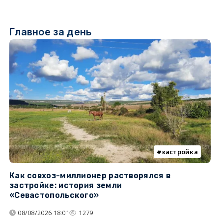
Главное за день
застройка
Как совхоз-миллионер растворялся в
К
застройке: история земли
н
«Севастопольского»
п
08/08/2026 18:01
1279