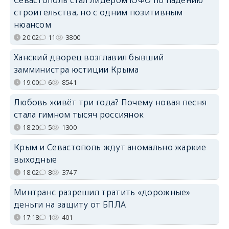
строительства, но с одним позитивным
нюансом
20:02
11
3800
Ханский дворец возглавил бывший
замминистра юстиции Крыма
19:00
6
8541
Любовь живёт три года? Почему новая песня
стала гимном тысяч россиянок
18:20
5
1300
Крым и Севастополь ждут аномально жаркие
выходные
18:02
8
3747
Минтранс разрешил тратить «дорожные»
деньги на защиту от БПЛА
17:18
1
401