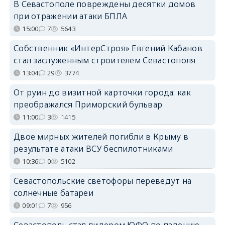
В Севастополе повреждены десятки домов
при отражении атаки БПЛА
15:00
7
5643
Собственник «ИнтерСтроя» Евгений Кабанов
стал заслуженным строителем Севастополя
13:04
29
3774
От руин до визитной карточки города: как
преображался Приморский бульвар
11:00
3
1415
Двое мирных жителей погибли в Крыму в
результате атаки ВСУ беспилотниками
10:36
0
5102
Севастопольские светофоры переведут на
солнечные батареи
09:01
7
956
Севастополь стал лидером ЮФО по падению