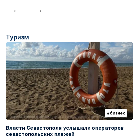
Туризм
бизнес
Власти Севастополя услышали операторов
П
севастопольских пляжей
о