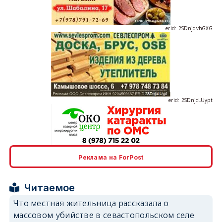
erid: 2SDnjdvhGXG
erid: 2SDnjcLUypt
erid: 2SDnjcrDNw6
Реклама на ForPost
Читаемое
Что местная жительница рассказала о
массовом убийстве в севастопольском селе