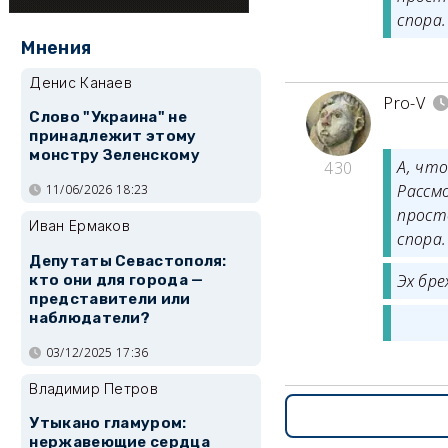
спора
Мнения
Денис Канаев
Pro-V
Слово "Украина" не
принадлежит этому
монстру Зеленскому
А, чт
430
Рассм
11/06/2026 18:23
прост
Иван Ермаков
спора
Депутаты Севастополя:
Эх бре
кто они для города —
представители или
наблюдатели?
03/12/2025 17:36
Владимир Петров
Утыкано гламуром:
нержавеющие сердца