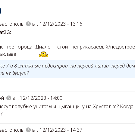
)
вастополь
вт, 12/12/2023 - 13:16
at33:
 центре города "Диалог" стоит неприкасаемый/недострое
Балаклаве.
же 7 и 8 этажные недострои, на первой линии, перед до
ть не будут?
ой
вт, 12/12/2023 - 14:00
несут голубые унитазы и цыганщину на Хрусталке? Когда
?
вастополь
вт, 12/12/2023 - 14:37