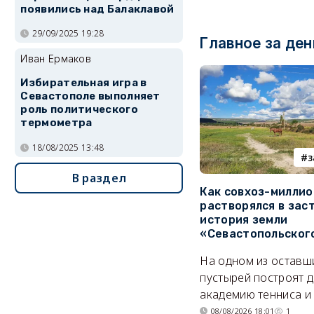
появились над Балаклавой
29/09/2025 19:28
Главное за ден
Иван Ермаков
Избирательная игра в
Севастополе выполняет
роль политического
термометра
18/08/2025 13:48
з
В раздел
Как совхоз-милли
растворялся в зас
история земли
«Севастопольског
На одном из оставш
пустырей построят д
академию тенниса и 
08/08/2026 18:01
1