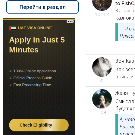
to FishC
Перейти в раздел
Казарск
10112
казнокр
Я о т
Пляса,
Зоя Ка
Как все
пояса и
31
Женя П
Смысл э
будет х
109
А, чт
Рассм
прост