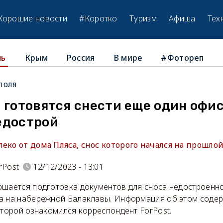
Хорошие новости
#Коротко
Туризм
Афиша
Тех
Крым
Россия
В мире
#Фотореп
ль
поля
 готовятся снести еще один офи
едострой
еко от дома Пляса, снос которого начался на прошлой
rPost
12/12/2023 - 13:01
ршается подготовка документов для сноса недостроенн
а на набережной Балаклавы. Информация об этом содер
оторой ознакомился корреспондент ForPost.