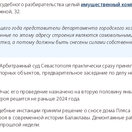
 судебного разбирательства целый
имущественный ком
жной, 32.
щего года представители департамента городского хоз
нные по этому адресу строения являются самовольным
стка, а потому должны быть снесены силами собственн
о Арбитражный суд Севастополя практически сразу приня
порных объектов, предварительное заседание по делу н
ейчас его проведение назначено на вторую половину янв
роя решится не раньше 2024 года.
дебные инстанции приняли решение о сносе дома Пляса 
роя в современной истории Балаклавы. Демонтажные ра
 прошлой недели.