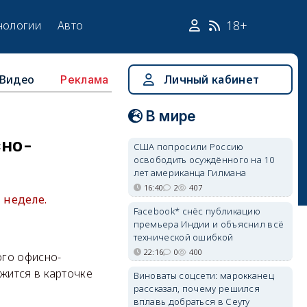
18+
нологии
Авто
Видео
Личный кабинет
Реклама
В мире
сно-
США попросили Россию
освободить осуждённого на 10
лет американца Гилмана
16:40
2
407
 неделе.
Facebook* снёс публикацию
премьера Индии и объяснил всё
технической ошибкой
22:16
0
400
ого офисно-
жится в карточке
Виноваты соцсети: марокканец
рассказал, почему решился
вплавь добраться в Сеуту