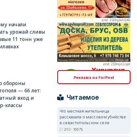
му начали
ать урожай сливы
вые 11 тонн уже
erid: 2SDnjcLUypt
илавках
Реклама на ForPost
ю обороны
erid: 2SDnjcrDNw6
тополя — 66 лет:
Читаемое
атный вход и
р-классы
Что местная жительница
рассказала о массовом убийстве
в севастопольском селе
21
10575
erid: 2SDnjdPjgYS