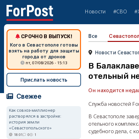
Новости
#СВО
#
Все
Севастопо
СРОЧНО В ВЫПУСК!
Кого в Севастополе готовы
взять на работу для защиты
Новости Севасто
города от дронов
пт, 07/08/2026 - 15:13
В Балаклаве
отельный н
Прислать новость
Он находится недал
Свежее
Служба новостей Fo
Как совхоз-миллионер
В Севастополе заве
растворялся в застройке:
история земли
отельного комплекс
«Севастопольского»
судебного дела, с к
18:01
0
1