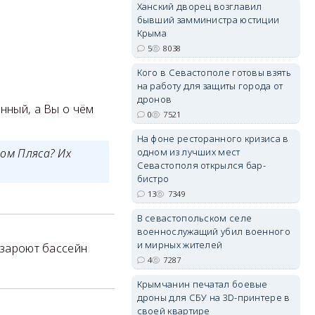
Ханский дворец возглавил
бывший замминистра юстиции
Крыма
5
8038
Кого в Севастополе готовы взять
erid: 2SDnjdvhGXG
на работу для защиты города от
дронов
нный, а Вы о чём
0
7521
На фоне ресторанного кризиса в
одном из лучших мест
мом Пляса? Их
Севастополя открылся бар-
бистро
13
7349
В севастопольском селе
военнослужащий убил военного
и мирных жителей
 зароют бассейн
4
7287
Крымчанин печатал боевые
дроны для СБУ на 3D-принтере в
своей квартире