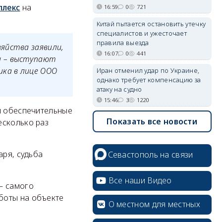
плекс
на
16:59
0
721
Китай пытается остановить утечку
специалистов и ужесточает
правила выезда
яйства заявили,
16:07
0
441
и – выступают
ика в лице ООО
Иран отменил удар по Украине,
однако требует компенсацию за
атаку на судно
15:46
3
1220
л обеспечительные
Показать все новости
есколько раз
аря, судьба
Севастополь на связи
Все наши Видео
– самого
боты на объекте
О местном для местных