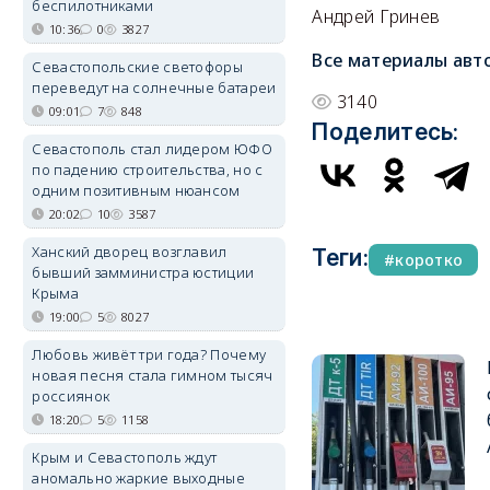
беспилотниками
Андрей Гринев
10:36
0
3827
Все материалы авт
Севастопольские светофоры
переведут на солнечные батареи
3140
09:01
7
848
Поделитесь:
Севастополь стал лидером ЮФО
по падению строительства, но с
одним позитивным нюансом
20:02
10
3587
Ханский дворец возглавил
Теги:
коротко
бывший замминистра юстиции
Крыма
19:00
5
8027
Любовь живёт три года? Почему
новая песня стала гимном тысяч
россиянок
18:20
5
1158
Крым и Севастополь ждут
аномально жаркие выходные