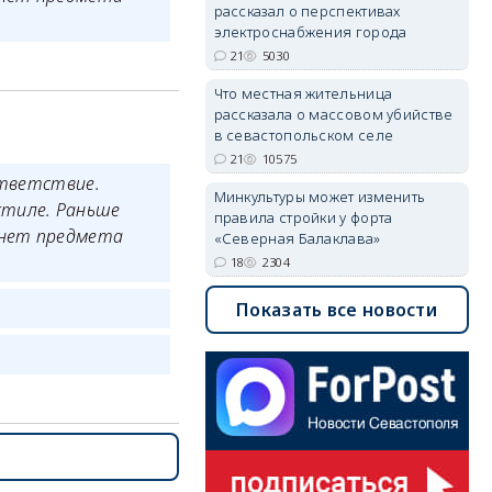
рассказал о перспективах
электроснабжения города
21
5030
Что местная жительница
рассказала о массовом убийстве
в севастопольском селе
21
10575
ответствие.
Минкультуры может изменить
стиле. Раньше
правила стройки у форта
 нет предмета
«Северная Балаклава»
18
2304
Показать все новости