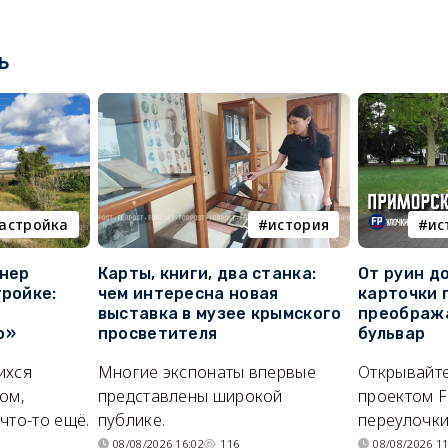
ь
астройка
история
ис
онер
Карты, книги, два станка:
От руин д
тройке:
чем интересна новая
карточки 
выставка в музее крымского
преображ
о»
просветителя
бульвар
ихся
Многие экспонаты впервые
Открывайте
ом,
представлены широкой
проектом F
что-то ещё.
публике.
переулочки
08/08/2026 16:02
116
08/08/2026 11