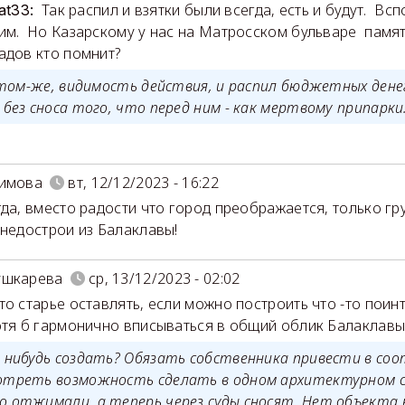
Так распил и взятки были всегда, есть и будут. Вс
at33:
им. Но Казарскому у нас на Матросском бульваре памятн
адов кто помнит?
ом-же, видимость действия, и распил бюджетных денег
 без сноса того, что перед ним - как мертвому припарки
римова
вт, 12/12/2023 - 16:22
гда, вместо радости что город преображается, только гр
 недострои из Балаклавы!
ушкарева
ср, 13/12/2023 - 02:02
то старье оставлять, если можно построить что -то поинт
отя б гармонично вписываться в общий облик Балаклавы.
о нибудь создать? Обязать собственника привести в со
отреть возможность сделать в одном архитектурном 
о отжимали, а теперь через суды сносят. Нет объекта