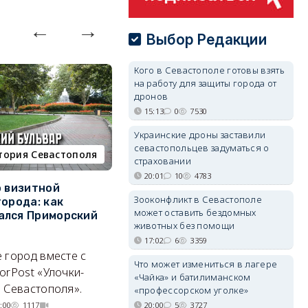
Выбор Редакции
Кого в Севастополе готовы взять
на работу для защиты города от
дронов
15:13
0
7530
Украинские дроны заставили
севастопольцев задуматься о
тория Севастополя
недвижимость
страховании
20:01
10
4783
о визитной
Севастополь стал лидером
К
Зооконфликт в Севастополе
города: как
ЮФО по падению
в
может оставить бездомных
ался Приморский
строительства, но с одним
г
животных без помощи
позитивным нюансом
Ч
17:02
6
3359
 город вместе с
Кризис ударил по регионам
го
Что может измениться в лагере
orPost «Улочки-
совершенно по-разному.
«Чайка» и батилиманском
 Севастополя».
07/08/2026 20:02
3587
«профессорском уголке»
20:00
5
3727
:00
1117