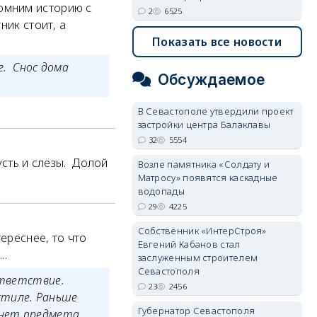
помним историю с
2
6525
ик стоит, а
Показать все новости
. Снос дома
Обсуждаемое
.
В Севастополе утвердили проект
застройки центра Балаклавы
32
5554
усть и слёзы. Долой
Возле памятника «Солдату и
Матросу» появятся каскадные
водопады
29
4225
Собственник «ИнтерСтроя»
ереснее, то что
Евгений Кабанов стал
..
заслуженным строителем
Севастополя
ответствие.
23
2456
стиле. Раньше
Губернатор Севастополя
 нет предмета