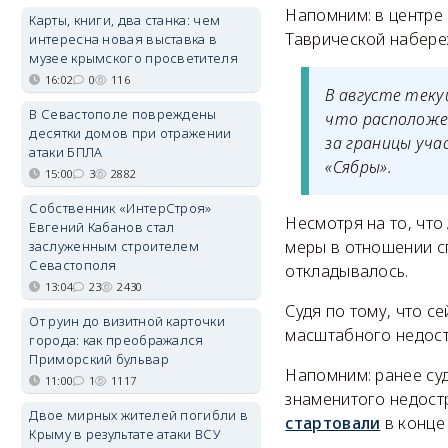
Напомним: в центре
Карты, книги, два станка: чем
Таврической набере
интересна новая выставка в
музее крымского просветителя
16:02
0
116
В августе теку
В Севастополе повреждены
что расположе
десятки домов при отражении
за границы уча
атаки БПЛА
«Сябры».
15:00
3
2882
Собственник «ИнтерСтроя»
Несмотря на то, чт
Евгений Кабанов стал
меры в отношении с
заслуженным строителем
Севастополя
откладывалось.
13:04
23
2430
Судя по тому, что с
От руин до визитной карточки
масштабного недост
города: как преображался
Приморский бульвар
Напомним: ранее су
11:00
1
1117
знаменитого недост
Двое мирных жителей погибли в
стартовали
в конце
Крыму в результате атаки ВСУ