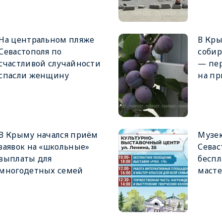
На центральном пляже
В Кры
Севастополя по
собир
счастливой случайности
— пер
спасли женщину
на пр
В Крыму начался приём
Музе
заявок на «школьные»
Севас
выплаты для
беспл
многодетных семей
масте