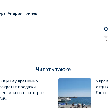
ора:
Андрей Гринев
О
Еще
Читать также:
В Крыму временно
Украи
сократят продажи
отды
бензина на некоторых
Ялты
АЗС