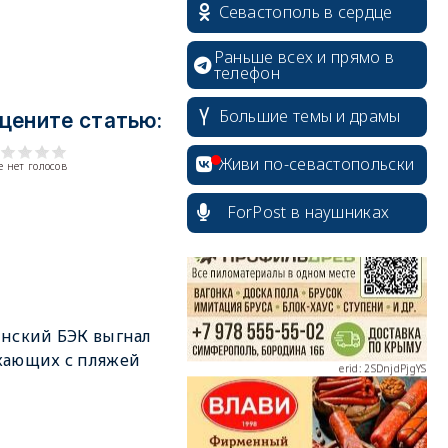
Севастополь в сердце
Раньше всех и прямо в
телефон
Большие темы и драмы
цените статью:
erid: 2SDnjcrDNw6
Живи по-севастопольски
 нет голосов
ForPost в наушниках
erid: 2SDnjdPjgYS
нский БЭК выгнал
хающих с пляжей
erid: 2SDnjdvhGXG